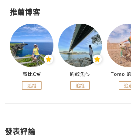
推薦博客
)
高比C🐒
豹紋魚💦
追蹤
追蹤
追蹤
發表評論