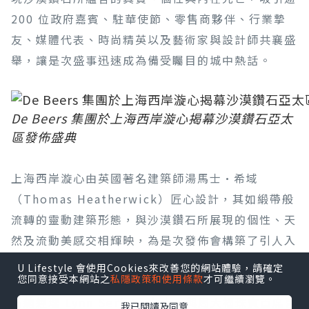
200 位政府嘉賓、駐華使節、零售商夥伴、行業摯
友、媒體代表、時尚精英以及藝術家與設計師共襄盛
舉，讓是次盛事迅速成為備受矚目的城中熱話。
De Beers 集團於上海西岸漩心揭幕沙漠鑽石亞太
區發佈盛典
上海西岸漩心由英國著名建築師湯馬士·希域
（Thomas Heatherwick）匠心設計，其如緞帶般
流轉的靈動建築形態，與沙漠鑽石所展現的個性、天
然及流動美感交相輝映，為是次發佈會構築了引人入
勝的視覺意境。盛典高潮為隆重的敲鑼啟動儀式，象
U Lifestyle 會使用Cookies來改善您的網站體驗，請確定
您同意接受本網站之
私隱政策和使用條款
才可繼續瀏覽。
徵沙漠鑽石全新篇章的展開。De Beers 集團天然鑽
石總經理 Lynn Serfaty 女士，與周大福珠寶首席營
我已閱讀及同意