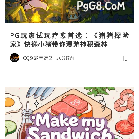
PG玩家试玩疗愈首选：《猪猪探险
家》快递小猪带你漫游神秘森林
CQ9跳高高2
36分鐘前