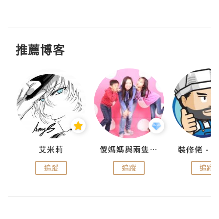
推薦博客
點滴
艾米莉
儍媽媽與兩隻小魔怪之家
追蹤
追蹤
追蹤