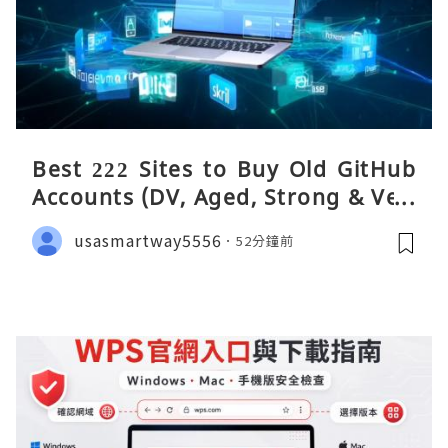
Best 222 Sites to Buy Old GitHub
Accounts (DV, Aged, Strong & Veri
fied)
usasmartway5556
52分鐘前