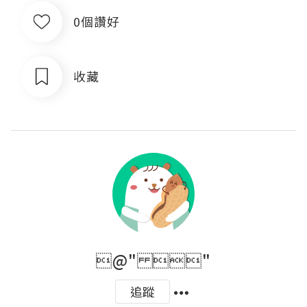
0個讚好
收藏
@" "
追蹤