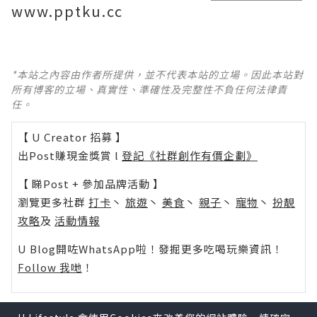
www.pptku.cc
*本站之內容由作者所提供，並不代表本站的立場。因此本站對
所有博客的立場、真實性、準確性及完整性不負任何法律責
任。
【 U Creator 招募 】
出Post賺現金獎賞 l
登記《社群創作有價企劃》
【 睇Post + 參加品牌活動 】
瀏覽更多社群
打卡
丶
旅遊
丶
美食
丶
親子
丶
寵物
丶
扮靚
攻略
及
活動情報
U Blog開咗WhatsApp啦！發掘更多吃喝玩樂資訊！
Follow 我哋
！