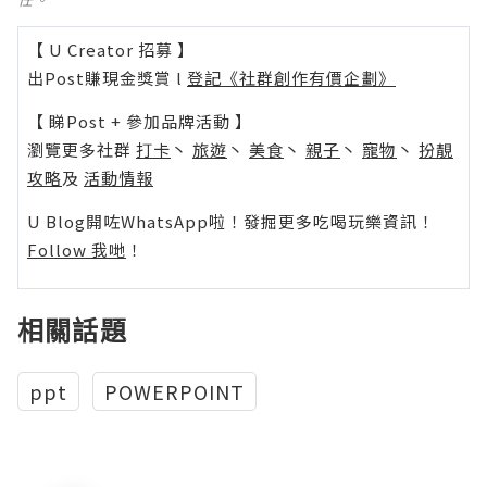
【 U Creator 招募 】
出Post賺現金獎賞 l
登記《社群創作有價企劃》
【 睇Post + 參加品牌活動 】
瀏覽更多社群
打卡
丶
旅遊
丶
美食
丶
親子
丶
寵物
丶
扮靚
攻略
及
活動情報
U Blog開咗WhatsApp啦！發掘更多吃喝玩樂資訊！
Follow 我哋
！
相關話題
ppt
POWERPOINT