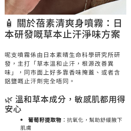
🧴 關於蓓素清爽身噴霧：日
本研發嘅草本止汗淨味方案
呢支噴霧係由日本素晴生命科學研究所研
發，主打「草本溫和止汗，根源改善異
味」，同市面上好多靠香味掩蓋、或者含
鋁鹽嘅止汗劑完全唔同。
🌿 溫和草本成分，敏感肌都用得
安心
葡萄籽提取物
：抗氧化，幫助舒緩腋下
肌膚