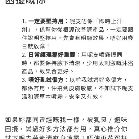
一定要堅持用
：呢支唔係「即時止汗
劑」，係幫你從根源改善嘅產品，一定要跟
住說明堅持用，先會有明顯效果，唔好用幾
日就放棄！
日常護理都好重要
：用呢支噴霧嘅同
時，都要保持腋下清潔，少用太刺激嘅沐浴
產品，效果會更好。
唔好亂試偏方
：以前我試過好多偏方，
都係冇用，仲搞到皮膚敏感，不如試下呢支
溫和嘅草本噴霧，安全又有效。
如果妳都同曾經嘅我一樣，被狐臭 / 體味
困擾，試過好多方法都冇用，真心推介你
試下呢支蓓素清爽身噴霧！唔使再花冤枉