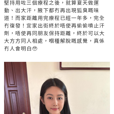
堅持用咗三個療程之後，就算夏天做運
動、出大汗，腋下都冇再出現狐臭嘅味
道！而家距離用完療程已經一年多，完全
冇復發！宜家出街終於唔使再偷偷噴止汗
劑，唔使再同朋友保持距離，終於可以大
大方方同人相處，嗰種解脫嘅感覺，真係
冇人會明白🥹