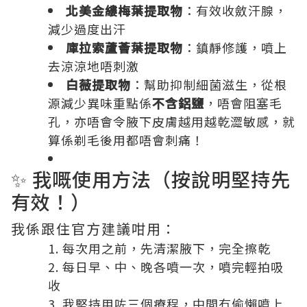
北美金縷梅葉提取物
：有效收斂汗腺，
減少過度出汗
庫拉索蘆薈葉提取物
：鎮靜修護，噴上
去涼涼地唔刺激
白薇提取物
：幫助抑制細菌滋生，從根
源減少異味重點係
不含鋁鹽
，唔會阻塞毛
孔，亦唔會令腋下皮膚越用越乾澀敏感，就
算係剃毛後用都唔會刺痛！
✨ 我嘅使用方法（按說明堅持先
有效！）
我係跟住官方建議咁用：
每次用之前，先清潔腋下，完全擦乾
每日早、中、晚各噴一次，噴完輕拍吸
收
我堅持用咗三個療程，中間冇偷懶噴上