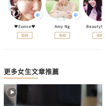
h 夏沫
♥Eunice♥
Amy Ng
追蹤
追蹤
追蹤
更多女生文章推薦