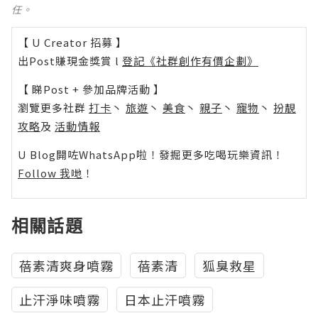
任。
【 U Creator 招募 】
出Post賺現金獎賞 l
登記《社群創作有價企劃》
【 睇Post + 參加品牌活動 】
瀏覽更多社群
打卡
丶
旅遊
丶
美食
丶
親子
丶
寵物
丶
扮靚
攻略
及
活動情報
U Blog開咗WhatsApp啦！發掘更多吃喝玩樂資訊！
Follow 我哋
！
相關話題
蓓素清爽身噴霧
蓓素清
狐臭救星
止汗淨味噴霧
日本止汗噴霧