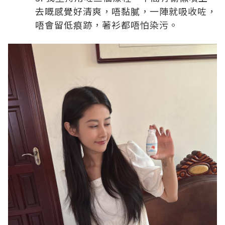
去嘅感覺好清爽，唔黏膩，一陣就吸收咗，
唔會留低痕跡，著衫都唔怕染污。