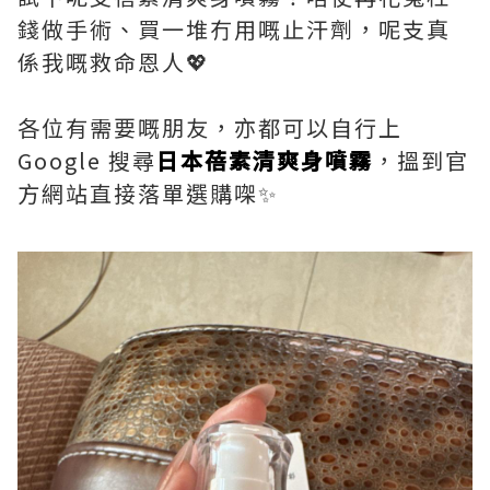
錢做手術、買一堆冇用嘅止汗劑，呢支真
係我嘅救命恩人💖
各位有需要嘅朋友，亦都可以自行上
Google 搜尋
日本蓓素清爽身噴霧
，搵到官
方網站直接落單選購㗎✨