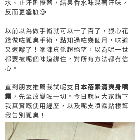
水、止汗劑掩蓋，結果香水味混著汗味，
反而更尷尬🥲
以前以為做手術就可以一了百了，狠心花
錢做咗狐臭手術，點知過咗幾個月，味道
又返嚟了！嗰陣真係超絕望，以為呢一世
都要被呢個味道綁住，對所有方法都冇信
心。
直到朋友推薦我試呢支
日本蓓素清爽身噴
霧
，先至改變咗一切。今日就同大家講下
我真實嘅使用經歷，以及呢支噴霧點樣幫
我告別狐臭！