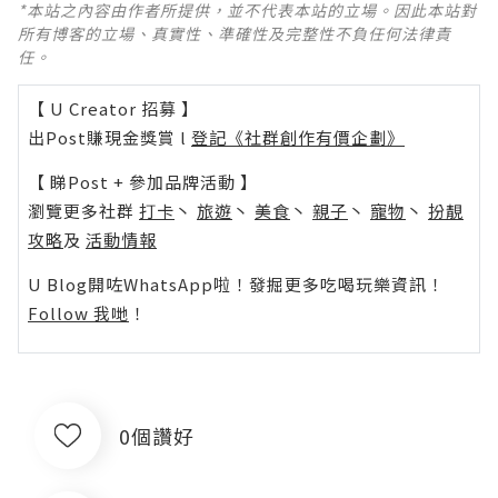
*本站之內容由作者所提供，並不代表本站的立場。因此本站對
所有博客的立場、真實性、準確性及完整性不負任何法律責
任。
【 U Creator 招募 】
出Post賺現金獎賞 l
登記《社群創作有價企劃》
【 睇Post + 參加品牌活動 】
瀏覽更多社群
打卡
丶
旅遊
丶
美食
丶
親子
丶
寵物
丶
扮靚
攻略
及
活動情報
U Blog開咗WhatsApp啦！發掘更多吃喝玩樂資訊！
Follow 我哋
！
0個讚好