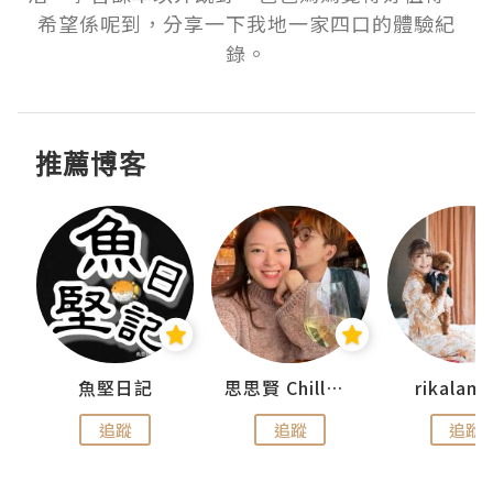
希望係呢到，分享一下我地一家四口的體驗紀
錄。
推薦博客
urnal
魚堅日記
思思賢 ChillMyBabe
rikala
追蹤
追蹤
追蹤