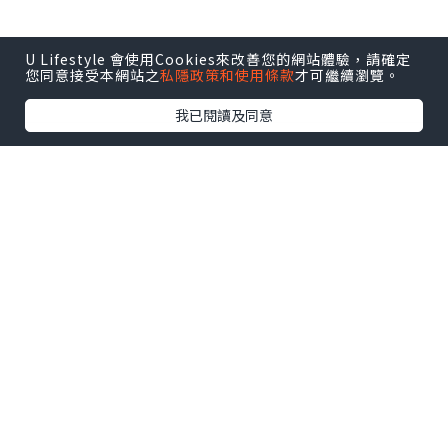
*本站之內容由作者所提供，並不代表本站的立場。因此本站對
U Lifestyle 會使用Cookies來改善您的網站體驗，請確定
您同意接受本網站之
私隱政策和使用條款
才可繼續瀏覽。
所有博客的立場、真實性、準確性及完整性不負任何法律責
任。
我已閱讀及同意
【 U Creator 招募 】
出Post賺現金獎賞 l
登記《社群創作有價企劃》
【 睇Post + 參加品牌活動 】
瀏覽更多社群
打卡
丶
旅遊
丶
美食
丶
親子
丶
寵物
丶
扮靚
攻略
及
活動情報
U Blog開咗WhatsApp啦！發掘更多吃喝玩樂資訊！
Follow 我哋
！
相關話題