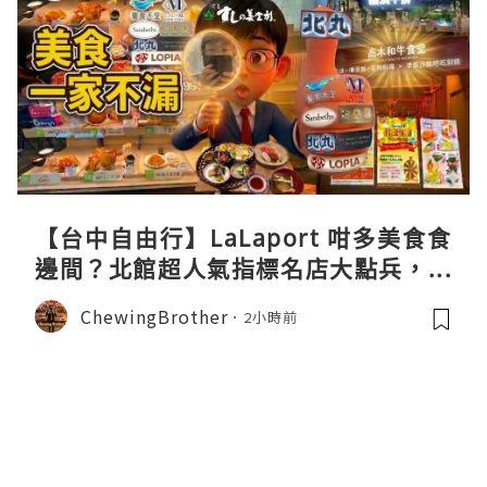
【台中自由行】LaLaport 咁多美食食
邊間？北館超人氣指標名店大點兵，深
度實測日本直送「北丸」職人料理與南
ChewingBrother
2小時前
館 LOPIA 超市神級熟食區！