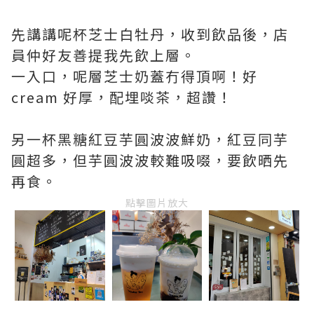
先講講呢杯芝士白牡丹，收到飲品後，店
員仲好友善提我先飲上層。
一入口，呢層芝士奶蓋冇得頂啊！好
cream 好厚，配埋啖茶，超讚！
另一杯黑糖紅豆芋圓波波鮮奶，紅豆同芋
圓超多，但芋圓波波較難吸啜，要飲晒先
再食。
點擊圖片放大