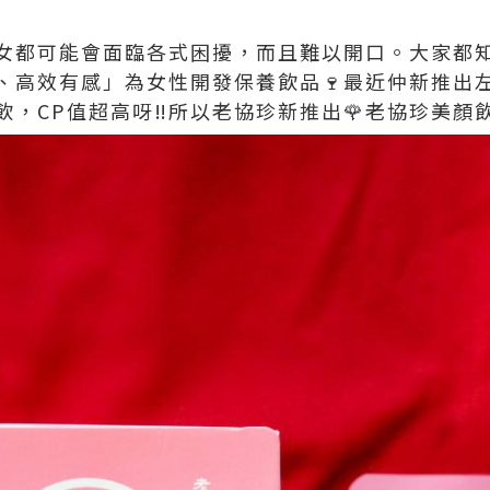
女都可能會面臨各式困擾，而且難以開口。大家都
、高效有感」為女性開發保養飲品🍷最近仲新推出
，CP值超高呀‼️所以老協珍新推出🌹老協珍美顏飲 