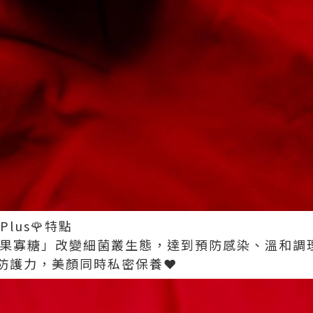
lus🌹特點
 天然果寡糖」改變細菌叢生態，達到預防感染、溫和
防護力，美顏同時私密保養❤️