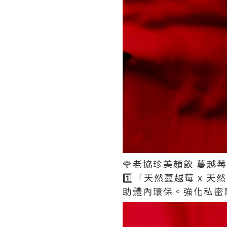
🌹老協珍美顏飲 蔓越莓P
1️⃣「天然蔓越莓 x
助體內環保。強化私密