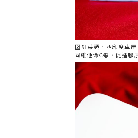
2️⃣紅菜頭、西印度
同維他命C🟠，促進膠