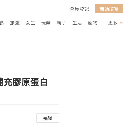
會員登記
開始撰寫
食
旅遊
女生
玩樂
親子
生活
寵物
行山
更多
打卡
時補充膠原蛋白
追蹤