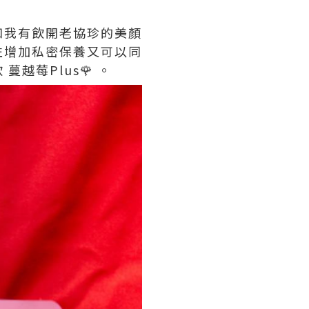
知我有飲開老協珍的美顏
左增加私密保養又可以同
蔓越莓Plus🌹 。