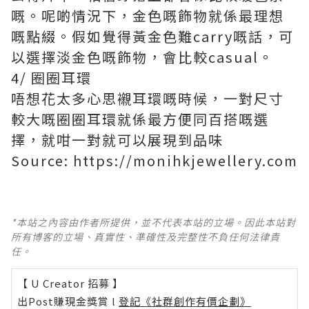
嘅。呢啲情況下，金色嘅飾物就係最理想
嘅點綴。假如覺得黃金色難carry嘅話，可
以選擇淡金色嘅飾物，會比較casual。
4/ 圈圈耳環
唔想花太多心思襯耳環嘅時候，一對尺寸
較大嘅圈圈耳環就係最方便同百搭嘅選
擇，就咁一對就可以展現到品味
Source: https://monihkjewellery.com
*本站之內容由作者所提供，並不代表本站的立場。因此本站對
所有博客的立場、真實性、準確性及完整性不負任何法律責
任。
【 U Creator 招募 】
出Post賺現金獎賞 l
登記《社群創作有價企劃》