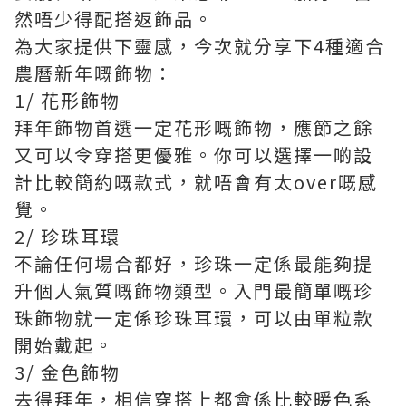
然唔少得配搭返飾品。
為大家提供下靈感，今次就分享下4種適合
農曆新年嘅飾物：
1/ 花形飾物
拜年飾物首選一定花形嘅飾物，應節之餘
又可以令穿搭更優雅。你可以選擇一啲設
計比較簡約嘅款式，就唔會有太over嘅感
覺。
2/ 珍珠耳環
不論任何場合都好，珍珠一定係最能夠提
升個人氣質嘅飾物類型。入門最簡單嘅珍
珠飾物就一定係珍珠耳環，可以由單粒款
開始戴起。
3/ 金色飾物
去得拜年，相信穿搭上都會係比較暖色系