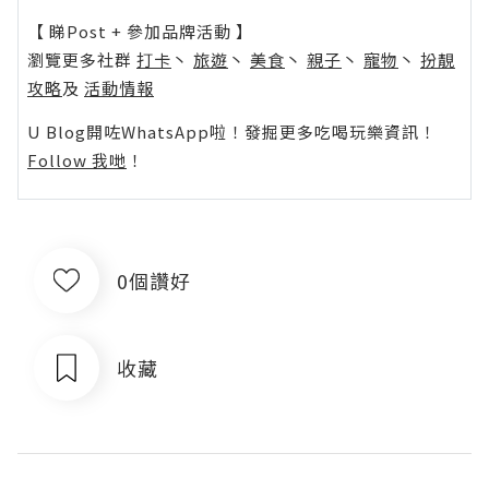
【 睇Post + 參加品牌活動 】
瀏覽更多社群
打卡
丶
旅遊
丶
美食
丶
親子
丶
寵物
丶
扮靚
攻略
及
活動情報
U Blog開咗WhatsApp啦！發掘更多吃喝玩樂資訊！
Follow 我哋
！
0個讚好
收藏