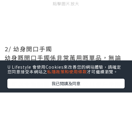
點擊圖片放大
2/ 幼身開口手鐲
幼身嘅開口手鐲係非常萬用嘅單品，無論
係工作場合、休閑穿搭甚至婚宴之類嘅正
U Lifestyle 會使用Cookies來改善您的網站體驗，請確定
您同意接受本網站之
私隱政策和使用條款
才可繼續瀏覽。
式場合都一樣啱用，而單獨佩戴幼身手鐲
就可以令焦點集中喺手腕，並且提升手腕
我已閱讀及同意
線條感。用嚟送禮嘅話，因為手鐲係開口
所以亦都唔需要擔心會唔啱。
點擊圖片放大