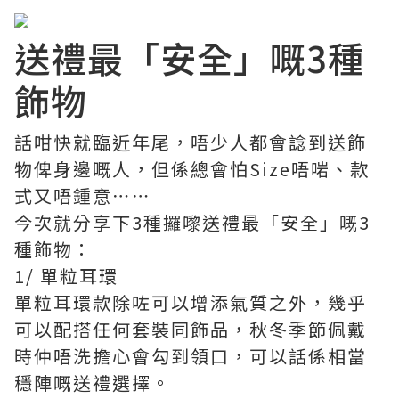
送禮最「安全」嘅3種
飾物
話咁快就臨近年尾，唔少人都會諗到送飾
物俾身邊嘅人，但係總會怕Size唔啱、款
式又唔鍾意⋯⋯
今次就分享下3種攞嚟送禮最「安全」嘅3
種飾物：
1/ 單粒耳環
單粒耳環款除咗可以增添氣質之外，幾乎
可以配搭任何套裝同飾品，秋冬季節佩戴
時仲唔洗擔心會勾到領口，可以話係相當
穩陣嘅送禮選擇。