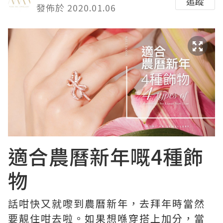
追蹤
發佈於 2020.01.06
適合農曆新年嘅4種飾
物
話咁快又就嚟到農曆新年，去拜年時當然
要靚住咁去啦。如果想喺穿搭上加分，當