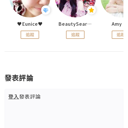
h 夏沫
♥Eunice♥
BeautySearch
Amy N
追蹤
追蹤
追蹤
發表評論
登入
發表評論