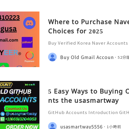
Where to Purchase Nave
Choices for 2025
Buy Verified Korea Naver Accounts
nts to access Korea’s leading digi
age search, shopping, payments, a
Buy Old Gmail Accoun
52分
trusted account. accking
5 Easy Ways to Buying 
nts the usasmartway
GitHub Accounts Introduction GitHu
eading platforms for software dev
ions of developers, businesses, st
usasmartway5556
1小時前