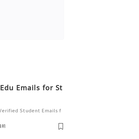
 Edu Emails for St
erified Student Emails f
For more information, just
🛍️💠 Telegram: @acckingu
鐘前
572) 2410223 🌍