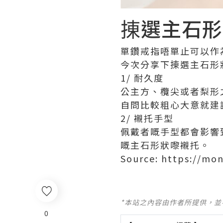
㨂選主石形
單鑽戒指唔單止可以作
今次分享下㨂選主石形
1/ 耐久度
公主方、欖尖或者梨形
自問比較粗心大意就建
2/ 襯托手型
佩戴者嘅手型都會影響
嘅主石形狀嚟襯托。
Source: https://mon
*本站之內容由作者所提供，
0