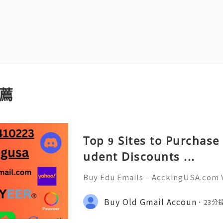
薦
Top 9 Sites to Purchase
udent Discounts ...
Buy Edu Emails – AcckingUSA.com V
or Exclusive Benefits 💫💫💫💥📡🌐 
knock us! 🌐📡💫💫💫💥 🌍🪄📩💫💥🕒
Buy Old Gmail Accoun
23分
sa 🌍🪄📩💫💥🕒🛍️💠 WhatsApp: +1 (