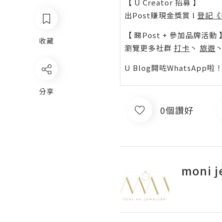
【 U Creator 招募 】
出Post賺現金獎賞 l
登記《
【 睇Post + 參加品牌活動 
收藏
瀏覽更多社群
打卡
丶
旅遊
U Blog開咗WhatsAp
分享
0個讚好
moni j