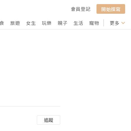
會員登記
開始撰寫
食
旅遊
女生
玩樂
親子
生活
寵物
行山
更多
打卡
追蹤