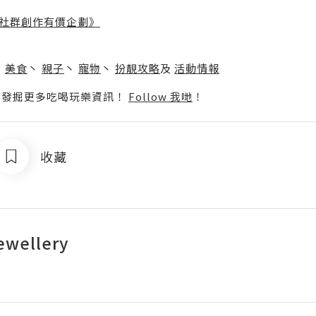
社群創作有價企劃》
】
丶
美食
丶
親子
丶
寵物
丶
扮靚攻略
及
活動情報
p啦！發掘更多吃喝玩樂資訊！
Follow 我哋
！
收藏
ewellery