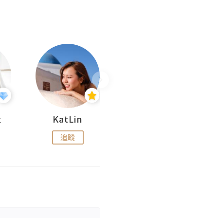
杜
KatLin
Missmiki 米奇小姐
追蹤
追蹤