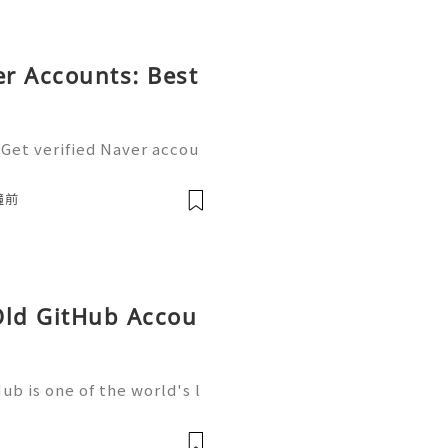
r Accounts: Best
 Get verified Naver accou
tal ecosystem. Easily man
nd blogging with a single
鐘前
Old GitHub Accou
b is one of the world's l
elopment, trusted by mill
artups, and open-source c