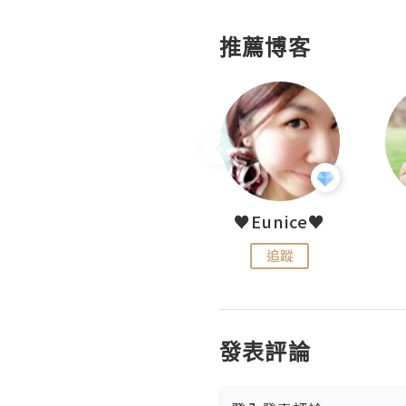
推薦博客
LoveCath 夏沫
♥Eunice♥
追蹤
追蹤
發表評論