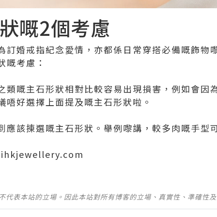
狀嘅2個考慮
為訂婚戒指紀念愛情，亦都係日常穿搭必備嘅飾物
狀嘅考慮：
之類嘅主石形狀相對比較容易出現損害，例如會因
議唔好選擇上面提及嘅主石形狀啦。
到應該㨂選嘅主石形狀。舉例嚟講，較多肉嘅手型
ihkjewellery.com
並不代表本站的立場。因此本站對所有博客的立場、真實性、準確性