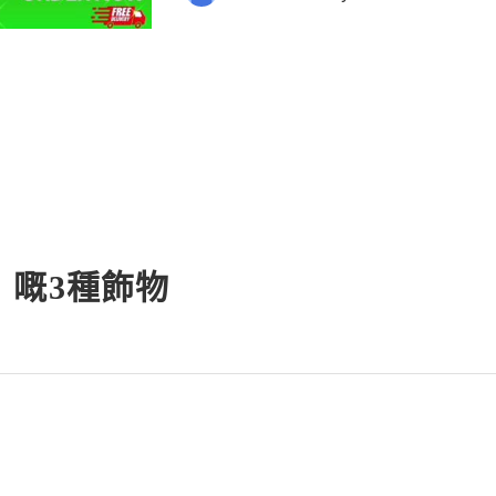
ommunities. It is much m
」嘅3種飾物