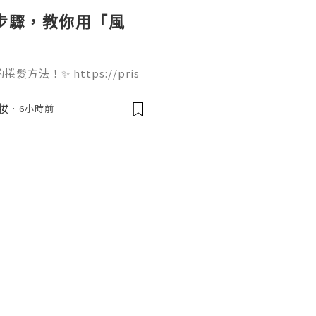
個步驟，教你用「風
法！✨ https://pris
ir-dryer 只需要 4 個步驟就能完
痛，吹出來的大波浪捲度非常
美妝
6小時前
起來！🌬️💇‍♀️ 我們團
果你欣賞我們的努力，Follo