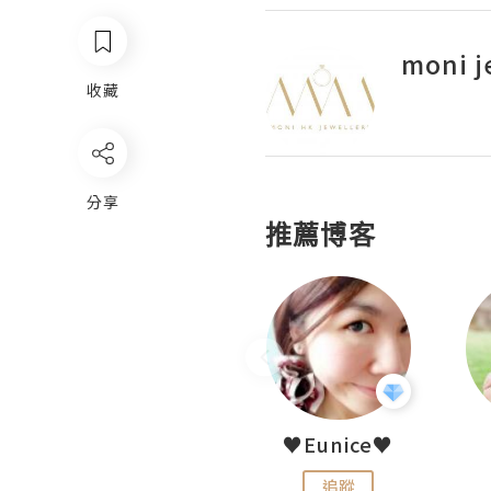
moni j
收藏
分享
推薦博客
LoveCath 夏沫
♥Eunice♥
追蹤
追蹤