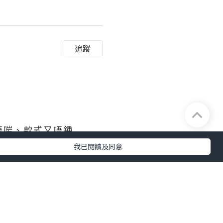
追蹤
唔啱、款式又唔鍾
我已閱讀及同意
季節佩戴時仲唔洗擔心會