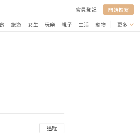
會員登記
開始撰寫
食
旅遊
女生
玩樂
親子
生活
寵物
行山
更多
打卡
追蹤