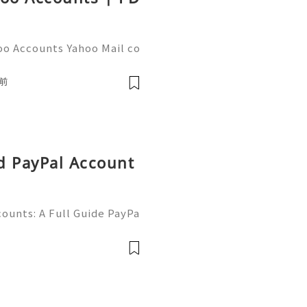
oo Accounts Yahoo Mail co
people worldwide for pers
respondence, and online a
前
d PayPal Account
ounts: A Full Guide PayPa
ized online payment platf
cers, merchants, online b