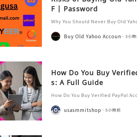
F | Password
Why You Should Never Buy Old Yah
ntinues to be used by millions of 
onal communication, business cor
Buy Old Yahoo Accoun
3小時
ccount recovery. Because of
How Do You Buy Verifie
s: A Full Guide
How Do You Buy Verified PayPal Acc
l is one of the most widely recogn
orms, used by individuals, freelan
usasmmitshop
5小時前
usinesses, and organiza