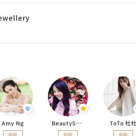
ewellery
Amy Ng
BeautySearch
ToTo 杜
追蹤
追蹤
追蹤