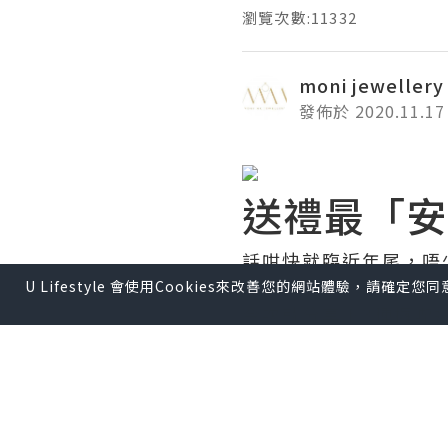
瀏覽次數:11332
moni jewellery
發佈於 2020.11.17
送禮最「安
話咁快就臨近年尾，唔
意⋯⋯
U Lifestyle 會使用Cookies來改善您的網站體驗，請確定
今次就分享下3種攞嚟
1/ 單粒耳環
單粒耳環款除咗可以增
勾到領口，可以話係相