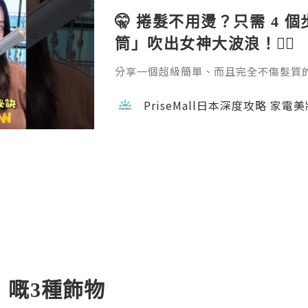
🤫 捲髮不用燙？只需 4 
筒」吹出女神大波浪！💇‍♀️
分享一個超級簡單、而且完全不傷髮質的捲髮方
emall.com/products/daewoo-ha
成。過程完全不會像電熱捲那樣灼熱刺
PriseMall日本深度攻略 家電
自然。如果你也擔心燙髮傷頭髮，這招一定要學
隊用心做每一個內容，真的不容易 🙏 如
w 支持一下吧！ 📘 FB →
」嘅3種飾物