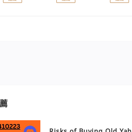
薦
Risks of Buying Old Ya