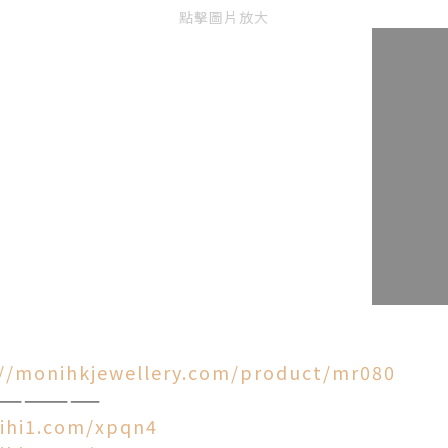
點擊圖片放大
://monihkjewellery.com/product/mr080
———————
lihi1.com/xpqn4