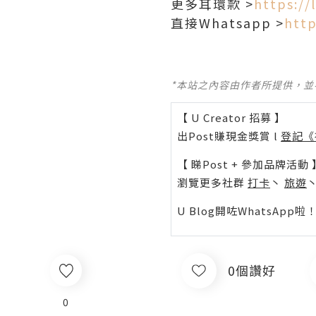
更多耳環款 >
https://
直接Whatsapp >
http
*本站之內容由作者所提供，
【 U Creator 招募 】
出Post賺現金獎賞 l
登記《
【 睇Post + 參加品牌活動 
瀏覽更多社群
打卡
丶
旅遊
U Blog開咗WhatsAp
0個讚好
0