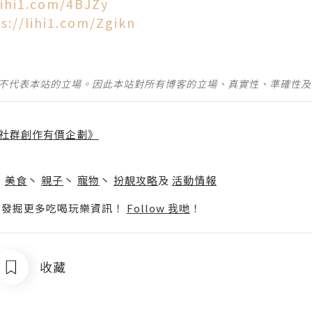
lihi1.com/4BJZy
s://lihi1.com/Zgikn
並不代表本站的立場。因此本站對所有博客的立場、真實性、準確性
社群創作有價企劃》
】
丶
美食
丶
親子
丶
寵物
丶
扮靚攻略
及
活動情報
p啦！發掘更多吃喝玩樂資訊！
Follow 我哋
！
收藏