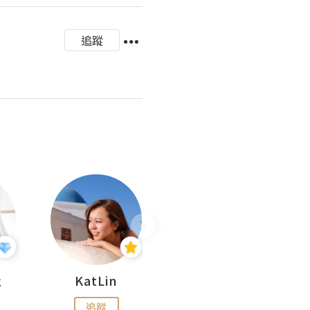
追蹤
杜
KatLin
Missmiki 米奇小姐
追蹤
追蹤