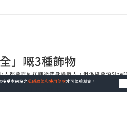
全」嘅3種飾物
少人都會諗到送飾物俾身邊嘅人，但係總會怕Size
您同意接受本網站之
私隱政策和使用條款
才可繼續瀏覽。
送禮最「安全」嘅3種飾物：
添氣質之外，幾乎可以配搭任何套裝同飾品，秋冬
當穩陣嘅送禮選擇。
點擊圖片放大