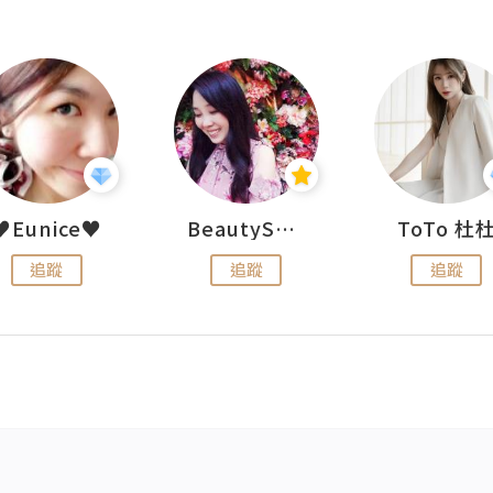
♥Eunice♥
BeautySearch
ToTo 杜
追蹤
追蹤
追蹤