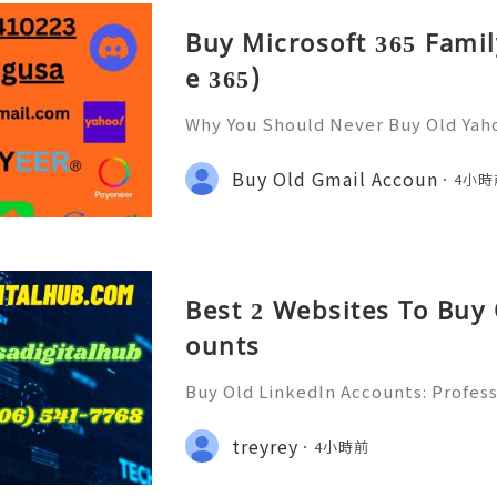
Buy Microsoft 365 Famil
e 365)
Why You Should Never Buy Old Yah
ntinues to be used by millions of 
onal communication, business cor
Buy Old Gmail Accoun
4小時
ccount recovery. Because of
Best 2 Websites To Buy
ounts
Buy Old LinkedIn Accounts: Profess
rivacy Protection & Responsible
ide 2026) 💫💎💲💫🌐✨💎Fast & Rel
treyrey
4小時前
rt 💫💎💲💫🌐✨💎WhatsApp :+1 (506)