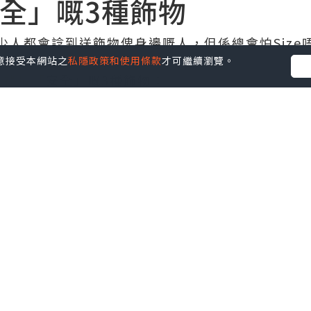
全」嘅3種飾物
少人都會諗到送飾物俾身邊嘅人，但係總會怕Size
您同意接受本網站之
私隱政策和使用條款
才可繼續瀏覽。
送禮最「安全」嘅3種飾物：
添氣質之外，幾乎可以配搭任何套裝同飾品，秋冬
當穩陣嘅送禮選擇。
點擊圖片放大