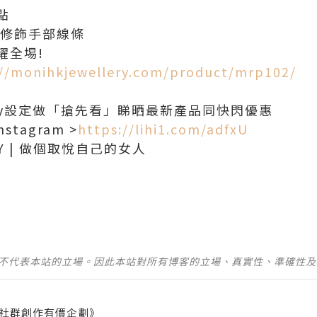
點
以修飾手部線條
耀全埸!
://monihkjewellery.com/product/mrp102/
ellery設定做「搶先看」睇晒最新產品同快閃優惠
stagram >
https://lihi1.com/adfxU
ERY | 做個取悅自己的女人
並不代表本站的立場。因此本站對所有博客的立場、真實性、準確性
社群創作有價企劃》