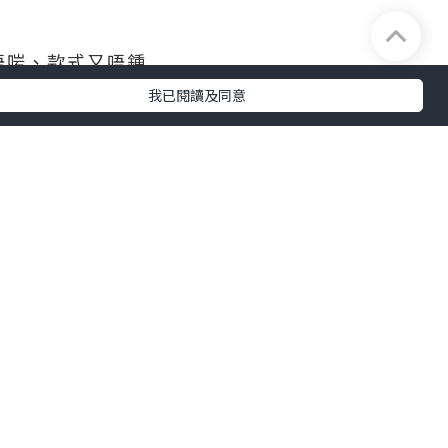
唔啱、款式又唔鍾
我已閱讀及同意
季節佩戴時仲唔洗擔心會