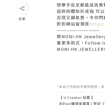
想舉手投足都能成為焦
這款碎鑽梨形戒指 可
百撘又顯氣質，令你閃
分享
即到網站留現貨
https
————————————
將MONI HK Jew
看更多款式，Follow In
MONI HK JEWELL
*本站之內容由作者所提供，
【 U Creator 招募 】
出Post賺現金獎賞 l
登記《