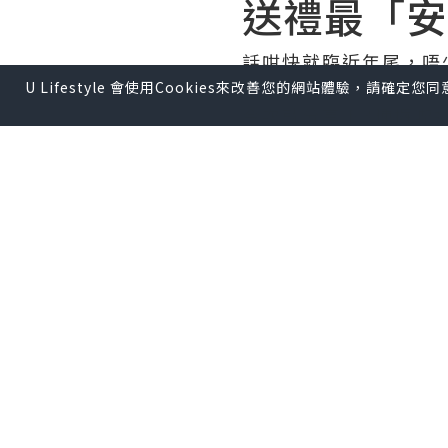
送禮最「安
話咁快就臨近年尾，唔
意⋯⋯
U Lifestyle 會使用Cookies來改善您的網站體驗，請確定
今次就分享下3種攞嚟
1/ 單粒耳環
單粒耳環款除咗可以增
勾到領口，可以話係相