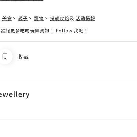
】
丶
美食
丶
親子
丶
寵物
丶
扮靚攻略
及
活動情報
p啦！發掘更多吃喝玩樂資訊！
Follow 我哋
！
收藏
ewellery