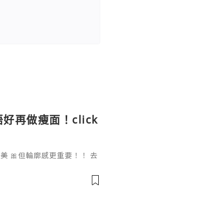
好再做瘦面！click
 🎀但輪廓感更重要！！ 去
做一次已經勁有效果！ Ohio
部機 ✨簡直係天衣無縫!