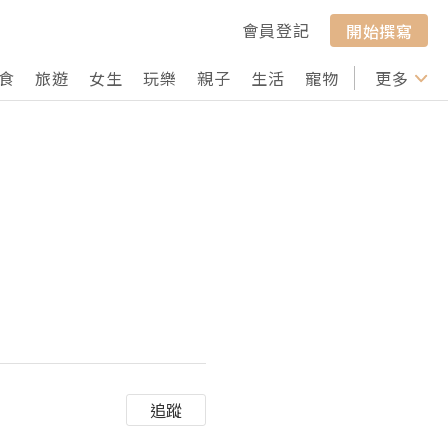
會員登記
開始撰寫
食
旅遊
女生
玩樂
親子
生活
寵物
行山
更多
打卡
追蹤