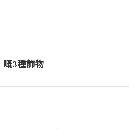
」嘅3種飾物