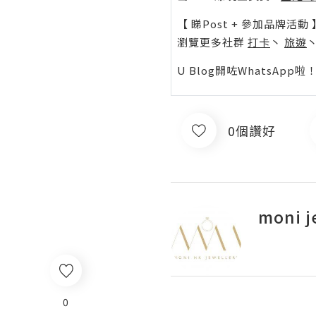
【 睇Post + 參加品牌活動 
瀏覽更多社群
打卡
丶
旅遊
U Blog開咗WhatsAp
0個讚好
moni j
0