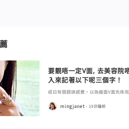
薦
要靚唔一定V面, 去美容院唔
入來記著以下呢三個字！
成日有個錯誤感覺，以為瘦面V面先係完美
咗Bare做Ohio呢一個療程 😱估唔到！
療程係=做Duo Tite + Oligio 呢2
mingjanet
15分鐘前