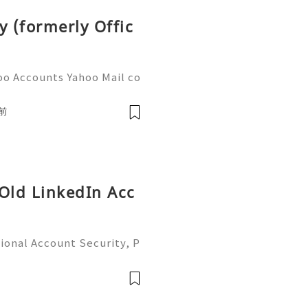
y (formerly Offic
oo Accounts Yahoo Mail co
people worldwide for pers
respondence, and online a
前
 Old LinkedIn Acc
ional Account Security, P
 Management (Complete Gu
iable 24/7 Customer Suppo
 541-7