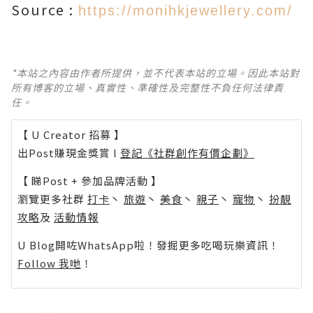
Source :
https://monihkjewellery.com/
*本站之內容由作者所提供，並不代表本站的立場。因此本站對
所有博客的立場、真實性、準確性及完整性不負任何法律責
任。
【 U Creator 招募 】
出Post賺現金獎賞 l
登記《社群創作有價企劃》
【 睇Post + 參加品牌活動 】
瀏覽更多社群
打卡
丶
旅遊
丶
美食
丶
親子
丶
寵物
丶
扮靚
攻略
及
活動情報
U Blog開咗WhatsApp啦！發掘更多吃喝玩樂資訊！
Follow 我哋
！