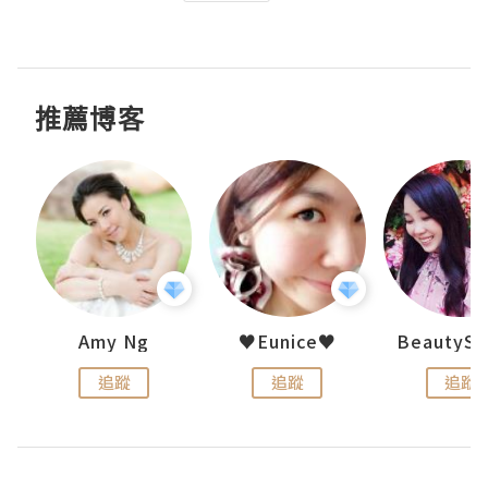
推薦博客
h 夏沫
Amy Ng
♥Eunice♥
追蹤
追蹤
追蹤