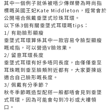
其中一個例子就係被唔少傳媒譽為時尚指
標嘅英國王妃Kate Middleton，經常會於
公開場合佩戴垂墜式珍珠耳環。
以下係3個有關垂墜式耳環嘅tips：
1/ 有助臉形顯瘦
垂墜式耳環算係其中一款容易令臉型顯瘦
嘅戒指，可以營造V臉效果。
2/ 留意耳環長度
垂墜式耳環有好多唔同長度，由僅僅垂至
耳珠嘅到垂至臉頰附近都有，大家要㨂返
適合自己臉形嘅長度。
3/ 佩戴有分季節？
秋冬季節嘅造型配搭一般都唔會見到垂墜
式耳環，因為可能會勾到冷衫或大褸領
口。