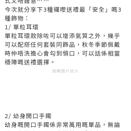
式又唔鍾意⋯⋯
今次就分享下3種攞嚟送禮最「安全」嘅3
種飾物：
1/ 單粒耳環
單粒耳環款除咗可以增添氣質之外，幾乎
可以配搭任何套裝同飾品，秋冬季節佩戴
時仲唔洗擔心會勾到領口，可以話係相當
穩陣嘅送禮選擇。
點擊圖片放大
2/ 幼身開口手鐲
幼身嘅開口手鐲係非常萬用嘅單品，無論