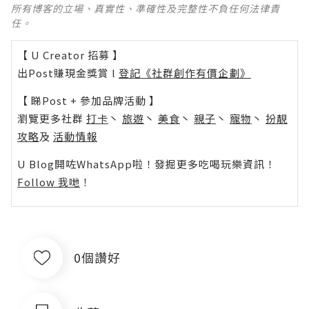
所有博客的立場、真實性、準確性及完整性不負任何法律責
任。
【 U Creator 招募 】
出Post賺現金獎賞 l
登記《社群創作有價企劃》
【 睇Post + 參加品牌活動 】
瀏覽更多社群
打卡
丶
旅遊
丶
美食
丶
親子
丶
寵物
丶
扮靚
攻略
及
活動情報
U Blog開咗WhatsApp啦！發掘更多吃喝玩樂資訊！
Follow 我哋
！
0個讚好