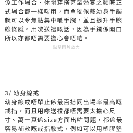
係工作場合、休閑穿搭甚至婚宴之類嘅正
式場合都一樣啱用，而單獨佩戴幼身手鐲
就可以令焦點集中喺手腕，並且提升手腕
線條感。用嚟送禮嘅話，因為手鐲係開口
所以亦都唔需要擔心會唔啱。
點擊圖片放大
3/ 幼身線戒
幼身線戒唔單止係最百搭同出場率最高嘅
戒指，而且用嚟送禮都唔需要太擔心尺
寸。萬一真係size方面出咗問題，都係最
容易補救嘅戒指款式，例如可以用塑膠墊