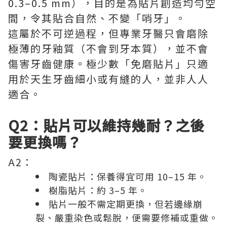
0.3–0.5 mm），目的是為貼片創造均勻空
間，令其貼合自然、不變「哨牙」。
這屬於不可逆過程，但專業牙醫只會磨除
極薄的牙釉質（不會到牙本質），並不會
傷害牙齒健康。極少數「免磨貼片」只適
用於天生牙齒細小或有縫的人，並非人人
適合。
Q2：貼片可以維持幾耐？之後
要更換嗎？
A2：
陶瓷貼片：保養得宜可用 10–15 年。
樹脂貼片：約 3–5 年。
貼片一般不需定期更換，但若邊緣崩
裂、嚴重染色或鬆脫，便需要修補或重做。