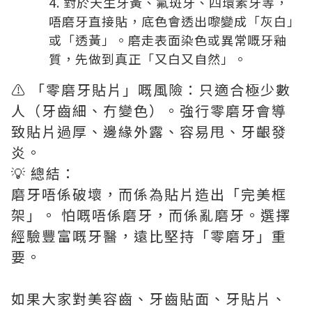
對於天生牙黃、氟斑牙、四環素牙等，
唔磨牙直接貼，底色會透出嚟變成「灰白」
或「透黃」。磨走表面染色或異常嘅牙釉
質，先做到真正「又白又自然」。
⚠️ 「零磨牙貼片」嘅風險：只適合極少數
人（牙齒細、冇變色）。強行零磨牙會導
致貼片過厚、邊緣外露、容易甩、牙齦發
炎。
💡 總結：
磨牙唔係破壞，而係為貼片造出「完美框
架」。 怕嘅唔係磨牙，而係亂磨牙。選擇
經驗豐富嘅牙醫，遠比堅持「零磨牙」重
要。
如果大家對美容齒、牙齒貼面、牙貼片、