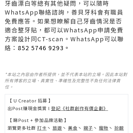
牙齒漂白等總有其他疑問，可以隨時
WhatsApp聯絡諮詢，善貝牙科會有職員
免費應答。如果想瞭解自己牙齒情況是否
適合整牙貼，都可以WhatsApp申請免費
方案設計同CT-scan。WhatsApp可以聯
絡：
852 5746 9293。
*本站之內容由作者所提供，並不代表本站的立場。因此本站對
所有博客的立場、真實性、準確性及完整性不負任何法律責
任。
【 U Creator 招募 】
出Post賺現金獎賞 l
登記《社群創作有價企劃》
【 睇Post + 參加品牌活動 】
瀏覽更多社群
打卡
丶
旅遊
丶
美食
丶
親子
丶
寵物
丶
扮靚