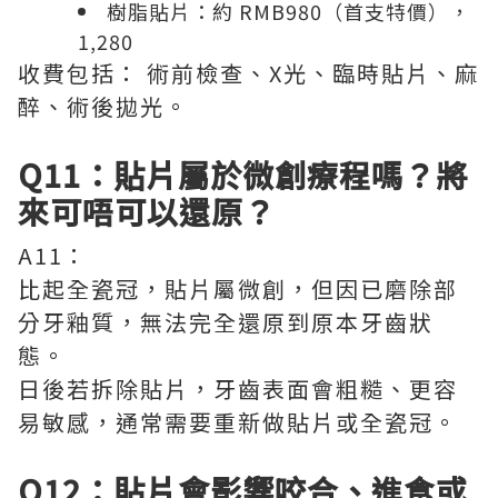
樹脂貼片：約 RMB980（首支特價），
1,280
收費包括： 術前檢查、X光、臨時貼片、麻
醉、術後拋光。
Q11：貼片屬於微創療程嗎？將
來可唔可以還原？
A11：
比起全瓷冠，貼片屬微創，但因已磨除部
分牙釉質，無法完全還原到原本牙齒狀
態。
日後若拆除貼片，牙齒表面會粗糙、更容
易敏感，通常需要重新做貼片或全瓷冠。
Q12：貼片會影響咬合、進食或