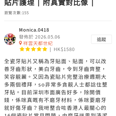
貼片護理 | 附真實對比像 |
瀏覽次數:155
Monica.0418
發佈於 2026.05.06
追蹤
祥雲天都世紀
HK$1580
全瓷牙貼片又稱為牙貼面、貼面，可以改
善牙齒形狀，美白牙齒，令到牙齒齊整，
笑容靚麗。又因為瓷貼片完整治療週期大
多兩個禮拜，so非常多貪靚人士都諗住整
牙貼。目前深圳市面廣告好多，除開價
錢，係咪真嘅有不磨牙材料，係咪要磨牙
就好傷牙齒？我哋整合咗香港人最關心的
16個瓷貼片常見問題，由磨牙迷思到清潔