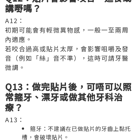
講嘢嗎？
A12：
初期可能會有輕微異物感，一般一至兩周
內適應。
若咬合過高或貼片太厚，會影響咀嚼及發
音（例如「絲」音不準），這時可請牙醫
微調。
Q13：做完貼片後，可唔可以照
常箍牙、漂牙或做其他牙科治
療？
A13：
箍牙：不建議在已做貼片的牙齒上黏托
槽，會破壞貼片。