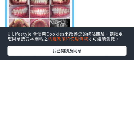
U Lifestyle 會使用Cookies來改善您的網站體驗，請確定
您同意接受本網站之
私隱政策和使用條款
才可繼續瀏覽。
我已閱讀及同意
北上深圳箍牙，點樣揀一間信得過嘅牙
科？以下從醫師資歷、真實案例、醫院服
務、地理位置、收費標準五個角度，同你
詳細分析。
👨‍⚕️ 醫師資歷｜美國紐大進修＋11年臨床經
驗
善貝口腔嘅周文康醫師，現任善貝口腔種
植科主任，同時係正畸學科專委會委員。