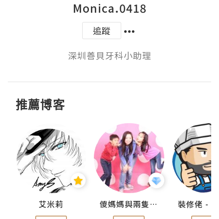
Monica.0418
追蹤
深圳善貝牙科小助理
推薦博客
點滴
艾米莉
儍媽媽與兩隻小魔怪之家