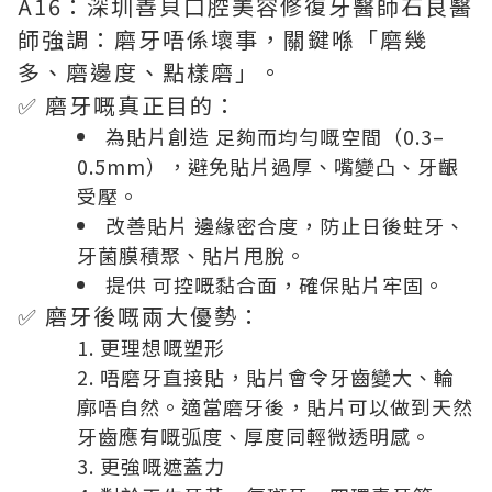
A16：深圳善貝口腔美容修復牙醫師石良醫
師強調：磨牙唔係壞事，關鍵喺「磨幾
多、磨邊度、點樣磨」。
✅ 磨牙嘅真正目的：
為貼片創造 足夠而均勻嘅空間（0.3–
0.5mm），避免貼片過厚、嘴變凸、牙齦
受壓。
改善貼片 邊緣密合度，防止日後蛀牙、
牙菌膜積聚、貼片甩脫。
提供 可控嘅黏合面，確保貼片牢固。
✅ 磨牙後嘅兩大優勢：
更理想嘅塑形
唔磨牙直接貼，貼片會令牙齒變大、輪
廓唔自然。適當磨牙後，貼片可以做到天然
牙齒應有嘅弧度、厚度同輕微透明感。
更強嘅遮蓋力