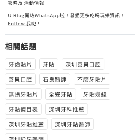
攻略
及
活動情報
U Blog開咗WhatsApp啦！發掘更多吃喝玩樂資訊！
Follow 我哋
！
相關話題
牙齒貼片
牙貼
深圳善貝口腔
善貝口腔
石良醫師
不磨牙貼片
無損牙貼片
全瓷牙貼
牙貼幾錢
牙貼價目表
深圳牙科推薦
深圳牙貼推薦
深圳牙貼醫師
深圳睇牙醫院