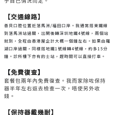
乎自己情況而定。
【交通線路】
善貝口腔位置近落馬洲/福田口岸。我通常搭東鐵線
到落馬洲站過關，出閘後轉深圳地鐵4號線，兩個站
就到，全程由香港屋企計大概一個鐘左右。如果由羅
湖口岸過關，同樣搭地鐵1號線轉4號線，約多15分
鐘。診所樓下亦有的士站，趕時間可以直接打車。
【
免費復查
】
套餐包兩年內免費復查。我而家除咗保持
器半年左右返去檢查一次，唔使另外收
錢。
【保持器戴幾耐】