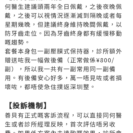
何醫生建議頭兩年全日佩戴，之後夜晚佩
戴，之後可以視情況逐漸減到隔晚或者每
星期幾晚，但建議終身維持晚間佩戴，以
防牙齒走位。因為牙齒終身都有緩慢移動
嘅趨勢。
套餐本身包一副壓膜式保持器，診所額外
贈送咗我一幅做後備（正常做係¥800/
副），所以我一共有一副常用同一副備
用。有後備安心好多，萬一唔見咗或者損
壞咗，都唔使急住撲返深圳整。
【投訴機制】
善貝有正式嘅客訴流程，可以直接同何醫
生或者診所經理反映，首次評估唔另收
費。如果係方案內未達致嘅效果，診所會