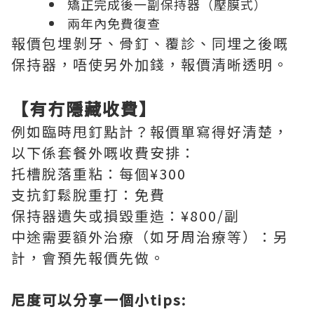
矯正完成後一副保持器（壓膜式）
兩年內免費復查
報價包埋剝牙、骨釘、覆診、同埋之後嘅
保持器，唔使另外加錢，報價清晰透明。
【有冇隱藏收費】
例如臨時甩釘點計？報價單寫得好清楚，
以下係套餐外嘅收費安排：
托槽脫落重粘：每個¥300
支抗釘鬆脫重打：免費
保持器遺失或損毀重造：¥800/副
中途需要額外治療（如牙周治療等）：另
計，會預先報價先做。
尼度可以分享一個小tips: