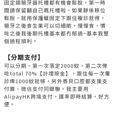
固定類箍牙器托槽都有機會鬆脫，第一時
間請保留翻自己嘅托槽啦，如果靜係移位
鬆脫，就用保護蠟固定下跟住複診就得，
箍牙之後食生果可以切細啲，慢慢食，慣
咗之後我後期托槽基本都冇郁過~基本我整
個過程順利。
【分期支付】
可以分期。第一次落定2000蚊，第二次俾
咗total 70%【計埋按金】，跟住每一次覆
診俾1000蚊就够，另外善貝口腔都支援支
付寶、微信支付同銀聯。我主要用
AlipayHK跨境支付，匯率即時結算，好方
便。