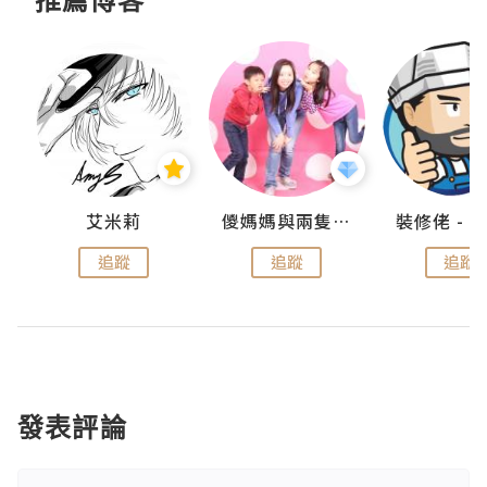
點滴
艾米莉
儍媽媽與兩隻小魔怪之家
追蹤
追蹤
追蹤
發表評論