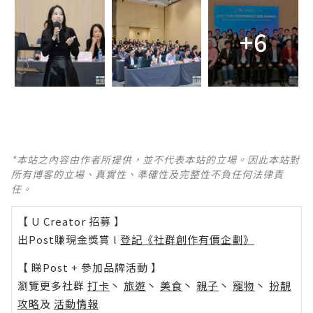
+6
*本站之內容由作者所提供，並不代表本站的立場。因此本站對
所有博客的立場、真實性、準確性及完整性不負任何法律責
任。
【 U Creator 招募 】
出Post賺現金獎賞 l
登記《社群創作有價企劃》
【 睇Post + 參加品牌活動 】
瀏覽更多社群
打卡
丶
旅遊
丶
美食
丶
親子
丶
寵物
丶
扮靚
攻略
及
活動情報