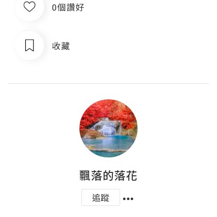
0個讚好
收藏
飄落的落花
追蹤