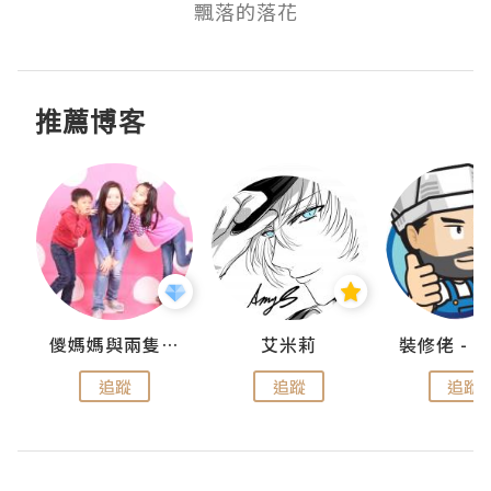
飄落的落花
推薦博客
點滴
儍媽媽與兩隻小魔怪之家
艾米莉
追蹤
追蹤
追蹤