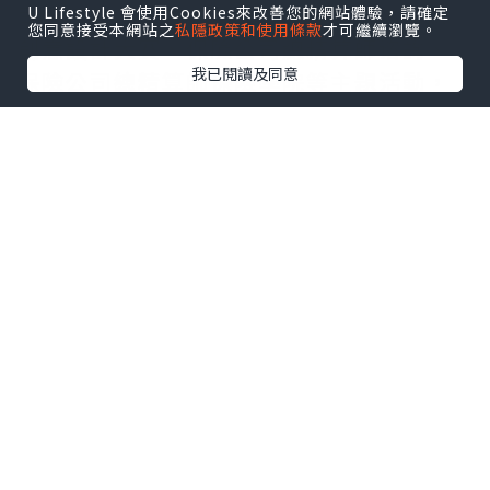
司總精算師量身定製專屬保障計劃、保險
U Lifestyle 會使用Cookies來改善您的網站體驗，請確定
您同意接受本網站之
私隱政策和使用條款
才可繼續瀏覽。
創意設計大賽、保險公司總精算師谘詢、
我已閱讀及同意
保險公司總精算師保險學院等主題活動，
讓保險的保障作用能夠深入到百姓生活。
產品創新、服務創新、高性價比、直擊消
費者痛點是本屆保險節的關鍵詞，消費者
將享受到更多市場創新帶來的便利，包括
第一款在中國互聯網渠道區分男性和女性
的重大疾病產品“紫霞保”和“蓋世英
雄”、中國的第一款終身意外險保險“優
護保”、中國的第一款優選終身壽險“定
海神針”、中國的第一款既能涵蓋意外、
醫療和住院津貼責任，同時能夠在6種交通
工具中篩選和自己生活出行密切相關的交
通工具的“九齒釘耙”意外險等。中國第