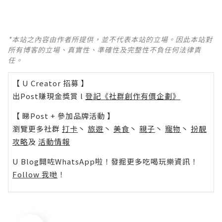
*本站之內容由作者所提供，並不代表本站的立場。因此本站對
所有博客的立場、真實性、準確性及完整性不負任何法律責
任。
【 U Creator 招募 】
出Post賺現金獎賞 l
登記《社群創作有價企劃》
【 睇Post + 參加品牌活動 】
瀏覽更多社群
打卡
丶
旅遊
丶
美食
丶
親子
丶
寵物
丶
扮靚
攻略
及
活動情報
U Blog開咗WhatsApp啦！發掘更多吃喝玩樂資訊！
Follow 我哋
！