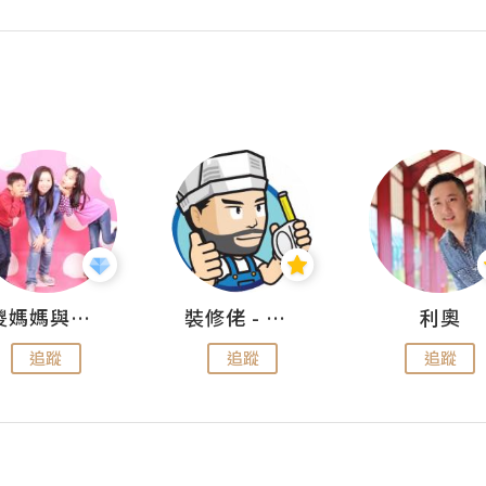
儍媽媽與兩隻小魔怪之家
裝修佬 - 香港一站式網上裝修平台
利奧
追蹤
追蹤
追蹤