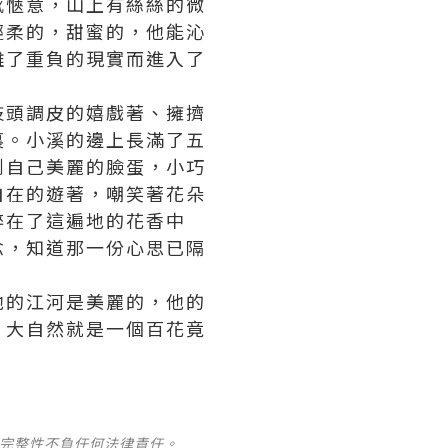
感愜意，山上有絲絲的微
輕柔的，甜蜜的，他能沁
離了重負的現實而進入了
枝頭調皮的嬉戲著、擁擠
裏。小溪的邊上長滿了五
到自己美麗的臉蛋，小巧
自在的遊著，嘲笑著花朵
醉在了這遍地的花香中
念，
知道那一份心思
已隔
他的江河是美麗的，他的
，大自然就是一個百花竟
及完整性不負任何法律責任。