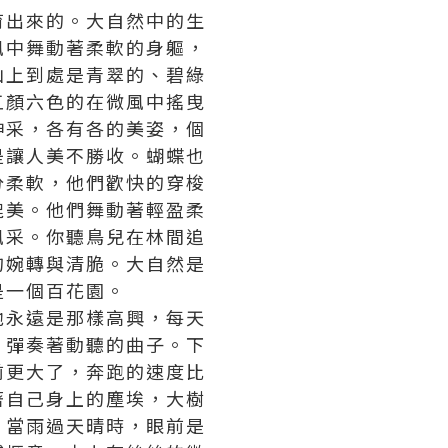
育出來的。大自然中的生
風中舞動著柔軟的身軀，
山上到處是青翠的、碧綠
五顏六色的在微風中搖曳
神采，各有各的美姿，個
是讓人美不勝收。蝴蝶也
分柔軟，他們歡快的穿梭
媲美。他們舞動著輕盈柔
風采。你聽鳥兒在林間追
的婉轉與清脆。大自然是
是一個百花園。
他永遠是那樣高興，每天
，彈奏著動聽的曲子。下
前更大了，奔跑的速度比
著自己身上的塵埃，大樹
。當雨過天晴時，眼前是