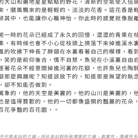
的大山和遍地星星點點的野花，清新的空氣使人倍
來，隨風飄來的是輕輕的、淡淡的花香。這花香是
醉其中，也能讓你心曠神怡，你此時的感覺就像脫
鬧一時的花朵已經成了永久的回憶，澀澀的青果在
集，有時候也會不小心從枝頭上擠落下來掉進溪水
風的吹拂下伸長了脖頸在水裏看著自己的模樣，看
，笑的是前仰後合，情不自禁。魚兒在小溪裏自由
逐著花朵不經意間掉進河裏的花瓣，也許魚兒也陶
瓣那麼興趣呢？
知道該放下的，
知道那是無望的執
，
卻不知能否做到。
萬象的，他的天空是美麗的，他的山川是美麗的，
也是值得贊歎的，他的一切都像盛開的豔麗的花朵
百花爭豔的百花園，
。
並不代表本站的立場。因此本站對所有博客的立場、真實性、準確性