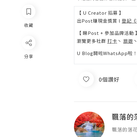
【 U Creator 招募 】
出Post賺現金獎賞 l
登記《
收藏
【 睇Post + 參加品牌活動 
瀏覽更多社群
打卡
丶
旅遊
U Blog開咗WhatsAp
分享
0個讚好
飄落的
飄落的落