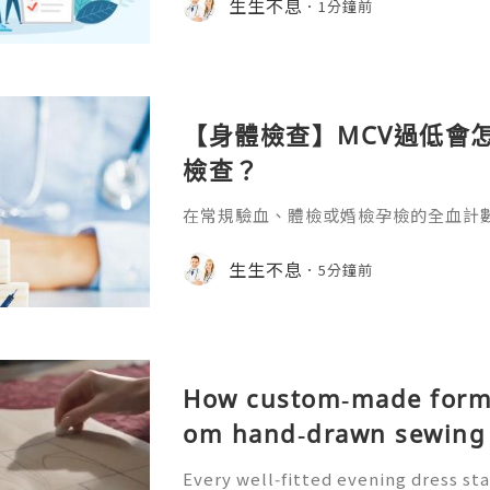
生生不息
1分鐘前
就能得到明確的瞭解。1.蛇針的基礎防
說的生蛇，由水痘帶狀皰疹病毒引發，
病概率很高，發病後腰腹、胸前、背頸
的串狀紅疹和水泡，伴隨難以忍受的神
【身體檢查】MCV過低會
檢查？
在常規驗血、體檢或婚檢孕檢的全血計數
指標出現偏低的箭頭，那說明甚麼？MC
標定義和臨牀意義去得到清晰的答案。1.
生生不息
5分鐘前
個紅細胞的平均體積，也就是平均紅細
均大小的核心指標。單做驗血查MCV有
勢，非常適合用於人群流行病篩查，也
檢和孕檢的地貧初篩環節，是性
How custom‑made forma
om hand‑drawn sewing 
Every well‑fitted evening dress sta