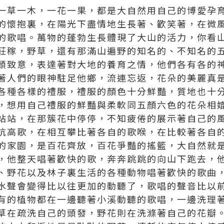
一草一木，一花一果，都是大自然用自己的博愛孕
的懷抱裏，在陽光下盡情地生長著、歡笑著，在微
的歌唱。萬物的蓬勃生長體現了大山的活力，你看
莊稼，野草，還有那滿山遍野的知名的、不知名的
頭致意，表達著對大地的養育之情，他們各有各的
著人們的眼神駐足他鄉，流連忘返，花朵的美麗真
各種各樣的禮服，禮服的顏色十分鮮豔，質地也十
，想用自己禮服的鮮豔與柔軟同五顏六色的花朵相
站站，在那簇花中停停，不知疲倦的展示著自己的
吭高歌，在相互攀比著各自的歌喉，在比較著各自
的家園，是百花齊放，百花爭豔的搖籃，大自然就
，他整天唱著歡快的歌，奔奔跳跳的向山下跑去，
、野花以及林子裏生活的各種動物唱著歡快的歌曲
水聲會變得比以往更加的動聽了，歌唱的聲音比以
有的植物都在一邊聽著小溪動聽的歌唱，一邊洗理
草在疏洗自己的頭發，野花則在洗滌著自己的花瓣