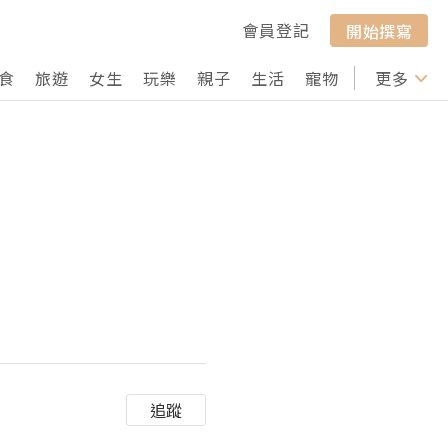
會員登記
開始撰寫
食
旅遊
女生
玩樂
親子
生活
寵物
行山
更多
打卡
追蹤