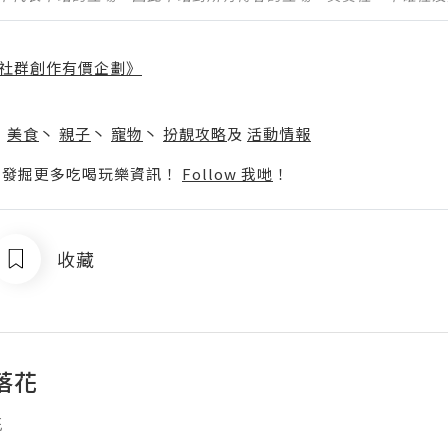
社群創作有價企劃》
】
丶
美食
丶
親子
丶
寵物
丶
扮靚攻略
及
活動情報
p啦！發掘更多吃喝玩樂資訊！
Follow 我哋
！
收藏
落花
花