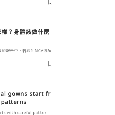
護價值帶狀皰疹也就是大家常
曾經感染過水痘的人士後續發
甚至面頸部都會長出帶狀分佈
經痛
怎樣？身體該做什麼
的報告中，若看到MCV這項
V過低會怎樣？現在來結合指
MCV篩查價值MCV指的是每
胞體積，是直接判斷紅細胞平
著簡單、方便、快速的突出優
廣泛應用在個人常規體檢、婚
l gowns start fr
patterns
rts with careful patter