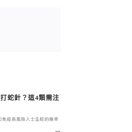
打蛇針？這4類需注
和免疫高風險人士生蛇的幾率
經痛風險，想打卻不清楚自己
結合疫苗特性和官方接種規範