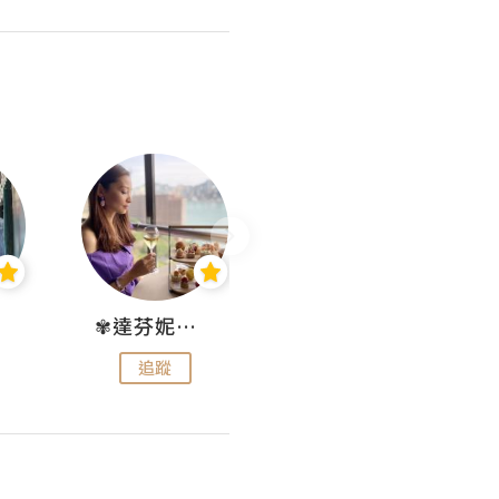
✾達芬妮•愛孩子•愛生活✾
wendysugar享受生活gogogo
追蹤
追蹤