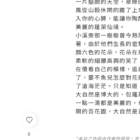
一片豁朗的天空，翠綠
風從山穀休閑的踱了上
入你的心脾，能讓你陶
美麗的蓬萊仙境。
小溪旁那一樹樹曾今熱
著，由於他們生長的密
顏六色的花朵，花朵在
柔軟的細腰高興的笑了
在傻看自己的模樣，追
了，要不魚兒怎麼對花
了滄海茫茫。
只是知道
大自然是博大的、包羅
一點一滴都是美麗的，
開的百花園，大自然是
0
*本站之內容由作者所提供，