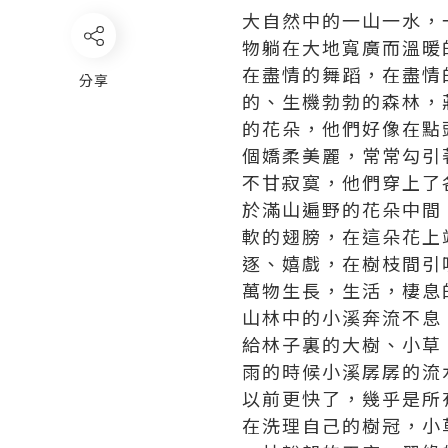
大自然中的一山一水，
物躺在大地寬廣而溫暖
在盡情的舞蹈，在盡情
分享
的、生機勃勃的森林，
的花朵，他們好像在點
個嬌柔美麗，常常勾引
不甘寂寞，他們穿上了
於滿山遍野的花朵中間
軟的翅膀，在這朵花上
逐、嬉戲，在樹枝間引
萬物生長，生活，棲息
山林中的小溪奔流不息
給林子裏的大樹、小草
雨的時候小溪孱孱的流
以前更快了，幾乎是所
在洗理自己的樹冠，小