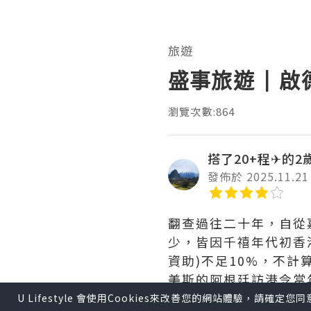
旅遊
盛事旅遊 | 
瀏覽次數:864
搭了20+程✈的2
發佈於 2025.11.21
翻查過往二十年，自從
少，皆因千禧年代初香
資助)不足10%，不計
美斯的阿根廷訪港令當
有三百幾萬至六百萬，
U Lifestyle 會使用Cookies來改善您的網站體驗，請確定