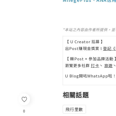
*本站之內容由作者所提供，
【 U Creator 招募 】
出Post賺現金獎賞 l
登記《
【 睇Post + 參加品牌活動 
瀏覽更多社群
打卡
丶
旅遊
U Blog開咗WhatsAp
相關話題
飛行里數
0