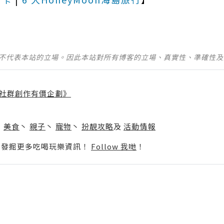
並不代表本站的立場。因此本站對所有博客的立場、真實性、準確性
社群創作有價企劃》
】
丶
美食
丶
親子
丶
寵物
丶
扮靚攻略
及
活動情報
p啦！發掘更多吃喝玩樂資訊！
Follow 我哋
！