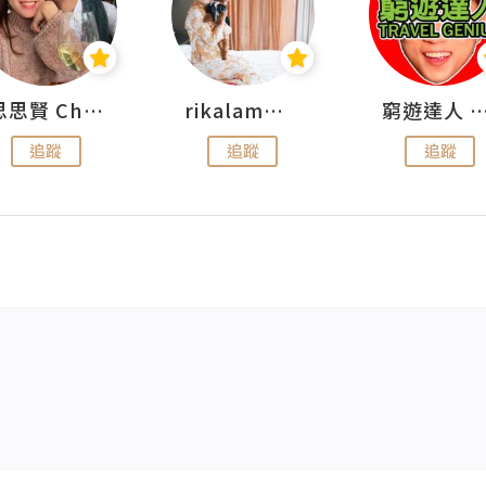
思思賢 ChillMyBabe
rikalammm
窮遊達人 Mr.TravelGe
追蹤
追蹤
追蹤