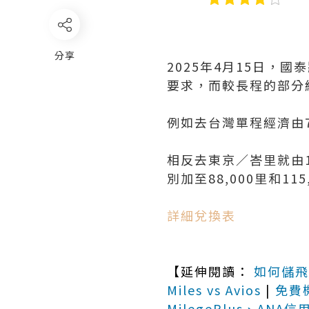
分享
2025年4月15日，國
要求，而較長程的部分
例如去台灣單程經濟由7
相反去東京／峇里就由12
別加至88,000里和115
詳細兌換表
【延伸閱讀：
如何儲飛
Miles vs Avios
|
免費
MilegePlus、ANA信