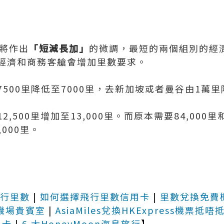
泰將作出
「短減長加」
的微調，最短的兩個組別的經
經濟和商務客艙會增加里數要求。
500里降低至7000里，去新加坡或者曼谷由1萬里
,500里增加至13,000里。而原本需要84,000里和
,000里。
行里數
|
如何選擇飛行里數信用卡
|
里數兌換免費
機場貴賓室
|
AsiaMiles兌換HKExpress機票抵唔
用卡
|
6 大HoneyMoon海島旅行
】