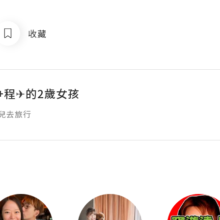
收藏
+程✈的2歲女孩
兒去旅行