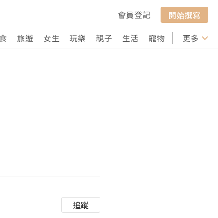
會員登記
開始撰寫
食
旅遊
女生
玩樂
親子
生活
寵物
行山
更多
打卡
追蹤