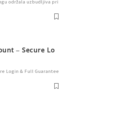
gu održala uzbudljiva pri
er Cityja i Inter Milana.
raku dok se huk publike o
ount – Secure Lo
re Login & Full Guarantee
ource can be tough, and o
, money, or even your on