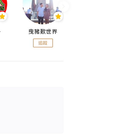
nius
曳豬歎世界
Koalascities (^O^)! @ UTravel
追蹤
追蹤