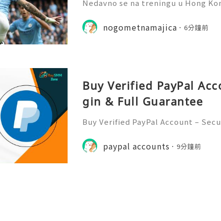
Nedavno se na treningu u Hong Kon
jateljska utakmica između Manchest
dresovi za nogomet su lepršali u z
nogometnamajica
6分鐘前
djekivao terenom. Manch
Buy Verified PayPal Acc
gin & Full Guarantee
Buy Verified PayPal Account – Secu
Finding a secure and trustworthy s
ne wrong move could cost you time
paypal accounts
9分鐘前
line reputation. That’s