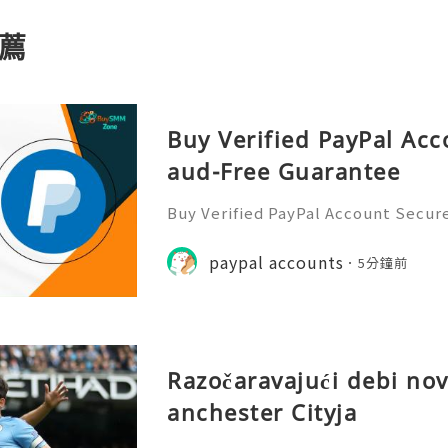
薦
Buy Verified PayPal Acc
aud-Free Guarantee
Buy Verified PayPal Account Secur
e PayPal is one of the most popula
e money online. Many people use i
paypal accounts
5分鐘前
s, setting up a PayPal ac
Razočaravajući debi n
anchester Cityja