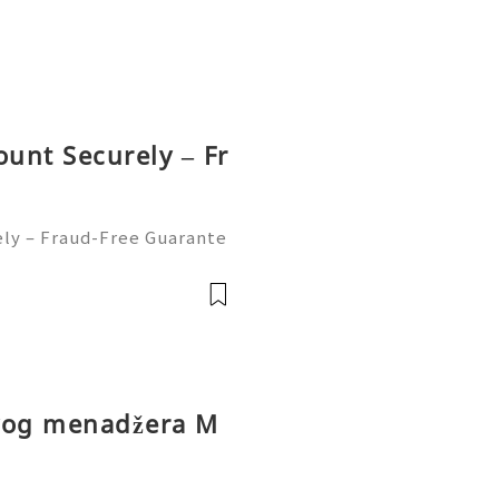
ount Securely – Fr
ely – Fraud-Free Guarante
r ways to send and receiv
t every day. But sometime
ovog menadžera M