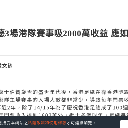
啟德3場港隊賽事吸2000萬收益 應
歲女孩
嘉士伯賀歲盃的盛世年代後，香港足總在靠香港隊
港隊主場賽事的入場人數都非常少，導致每年門票收
算近2年，除了14/15年為了慶祝香港足總成了10
年門票收入達到1603萬外，近十多個財年，足總
不及今次一晚的門票收入。
您同意接受本網站之
私隱政策和使用條款
才可繼續瀏覽。