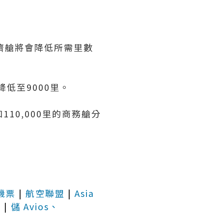
濟艙將會降低所需里數
降低至9000里。
110,000里的商務艙分
機票
|
航空聯盟
|
Asia
抵
|
儲 Avios、