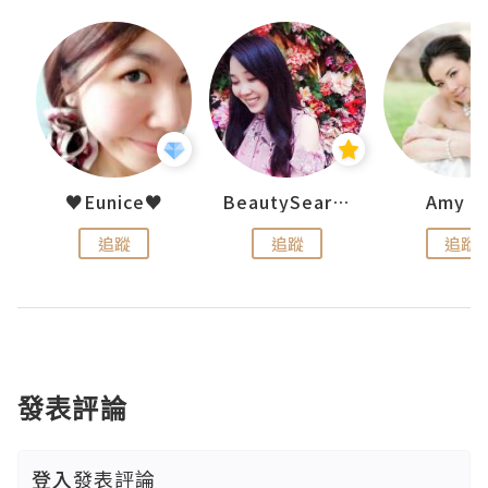
h 夏沫
♥Eunice♥
BeautySearch
Amy N
追蹤
追蹤
追蹤
發表評論
登入
發表評論