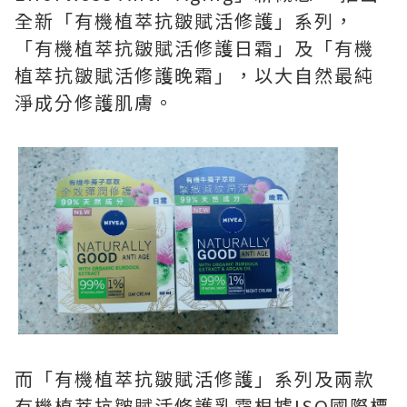
全新「有機植萃抗皺賦活修護」系列，
「有機植萃抗皺賦活修護日霜」及「有機
植萃抗皺賦活修護晚霜」，以大自然最純
淨成分修護肌膚。
而「有機植萃抗皺賦活修護」系列及兩款
有機植萃抗皺賦活修護乳霜根據ISO國際標