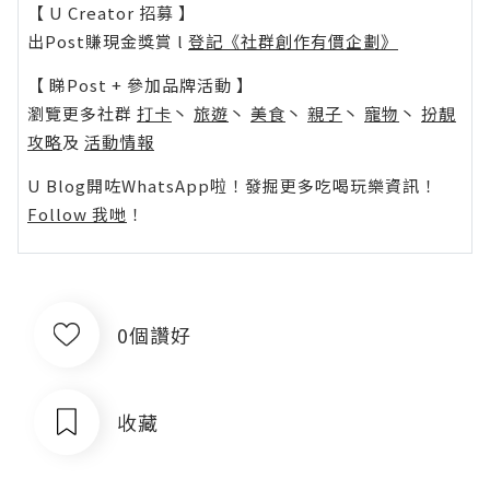
【 U Creator 招募 】
出Post賺現金獎賞 l
登記《社群創作有價企劃》
【 睇Post + 參加品牌活動 】
瀏覽更多社群
打卡
丶
旅遊
丶
美食
丶
親子
丶
寵物
丶
扮靚
攻略
及
活動情報
U Blog開咗WhatsApp啦！發掘更多吃喝玩樂資訊！
Follow 我哋
！
0個讚好
收藏