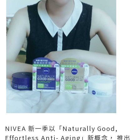
NIVEA 新一季以「Naturally Good,
Effortless Anti- Aging」新概念， 推出