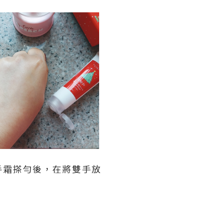
手霜搽勻後，在將雙手放