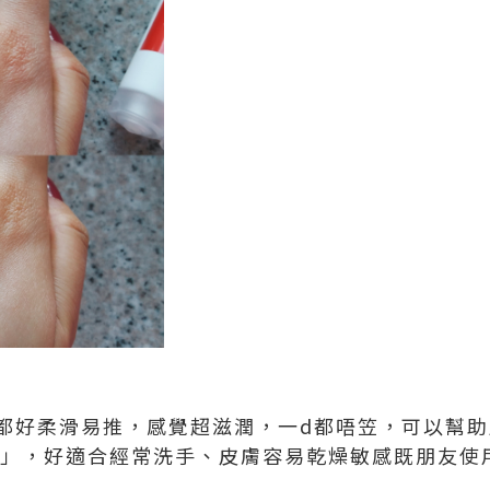
都好柔滑易推，感覺超滋潤，一d都唔笠，可以幫
拆」，好適合經常洗手、皮膚容易乾燥敏感既朋友使