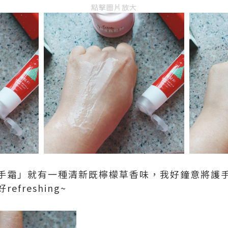
點擊圖片放大
手霜」就有一種清新既檸檬草香味，我好鐘意將護
freshing~