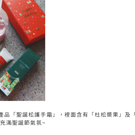
產品「聖誕松護手霜」，裡面含有「杜松漿果」及
 充滿聖誕節氣氛~