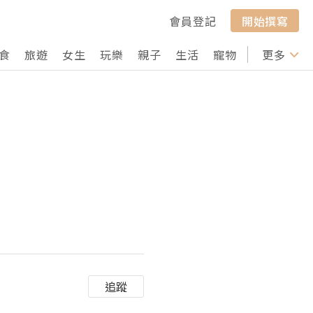
會員登記
開始撰寫
食
旅遊
女生
玩樂
親子
生活
寵物
行山
更多
打卡
追蹤