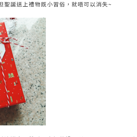
但聖誕送上禮物既小習俗，就唔可以消失~