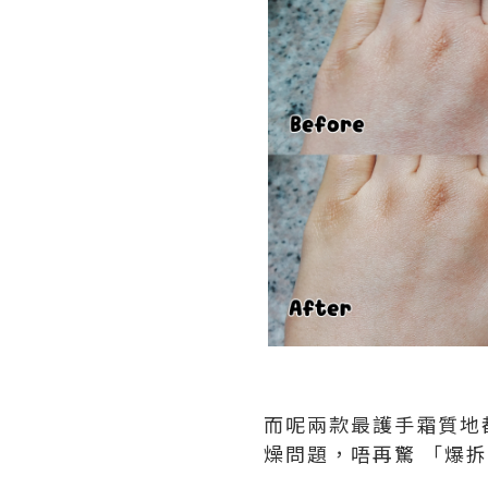
而呢兩款最護手霜質地
燥問題，唔再驚 「爆