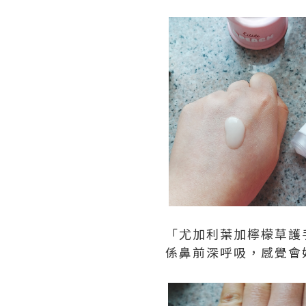
「尤加利葉加檸檬草護
係鼻前深呼吸，感覺會好re