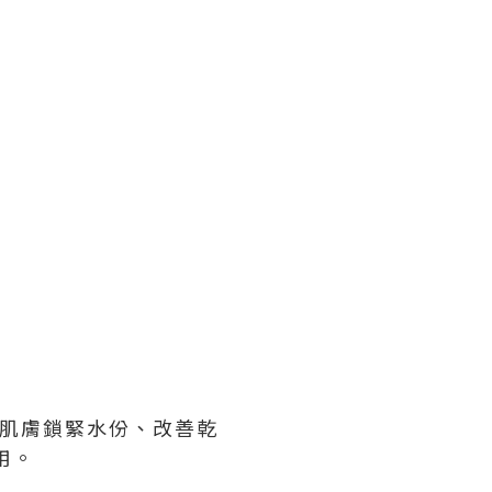
助肌膚鎖緊水份、改善乾
用。