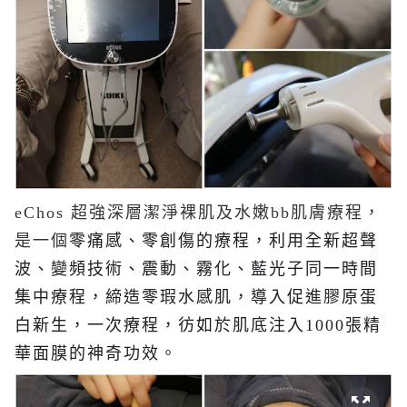
eChos 超強深層潔淨裸肌及水嫩bb肌膚療程，
是一個
零痛感、
零創傷的
療程，
利用全新超聲
波、變頻技術
、
震動
、
霧化、藍光子同一時間
集中療程，
締造零瑕水感肌，導入促進膠原蛋
白新生，
一次療程，彷如於肌底注入1000張精
華面膜的神奇功效。