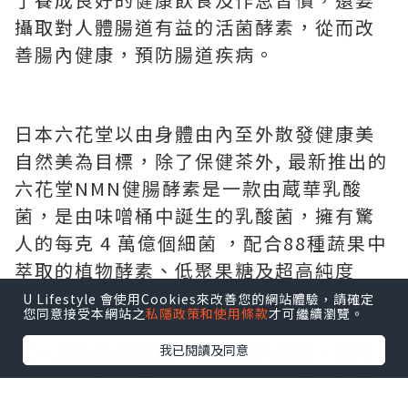
攝取對人體腸道有益的活菌酵素，從而改
善腸內健康，預防腸道疾病。
日本六花堂以由身體由內至外散發健康美
自然美為目標，除了保健茶外, 最新推出的
六花堂NMN健腸酵素是一款由蔵華乳酸
菌，是由味噌桶中誕生的乳酸菌，擁有驚
人的每克 4 萬億個細菌 ，配合88種蔬果中
萃取的植物酵素、低聚果糖及超高純度
（99%以上）的NMN組成，經過密閉模具
U Lifestyle 會使用Cookies來改善您的網站體驗，請確定
您同意接受本網站之
私隱政策和使用條款
才可繼續瀏覽。
發酵，成為易於人體吸收的低分子營養物
質，活化免疫系統，增加體內好菌，同時
我已閱讀及同意
維持腸道酸鹼值，抑制體重及内臓脂肪増
加，減少腸胃不適困擾。