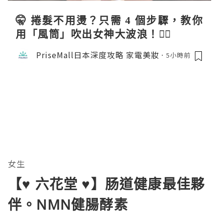
🤫 捲髮不用燙？只需 4 個步驟，教你
用「風筒」吹出女神大波浪！💇‍♀️
PriseMall日本深度攻略 家電美妝
5小時前
女生
【♥ 六花堂 ♥】肠道健康最佳夥
伴。NMN健腸酵素