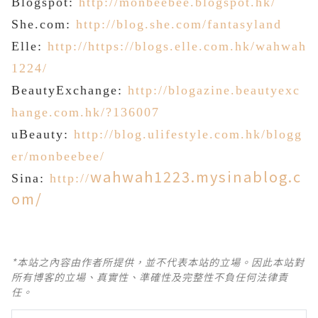
Blogspot:
http://monbeebee.blogspot.hk/
She.com:
http://blog.she.com/fantasyland
Elle:
http://
https://blogs.elle.com.hk/wahwah
1224/
BeautyExchange:
http://blogazine.beautyexc
hange.com.hk/?136007
uBeauty:
http://blog.ulifestyle.com.hk/blogg
er/monbeebee/
wahwah1223.mysinablog.c
Sina:
http://
om/
*本站之內容由作者所提供，並不代表本站的立場。因此本站對
所有博客的立場、真實性、準確性及完整性不負任何法律責
任。