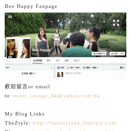
Bee Happy Fanpage
歡迎留言or email
to
sweet_orange_hk@yahoo.com.hk
My
Blog Links
TheZtyle:
http://fantasyland.theztyle.com