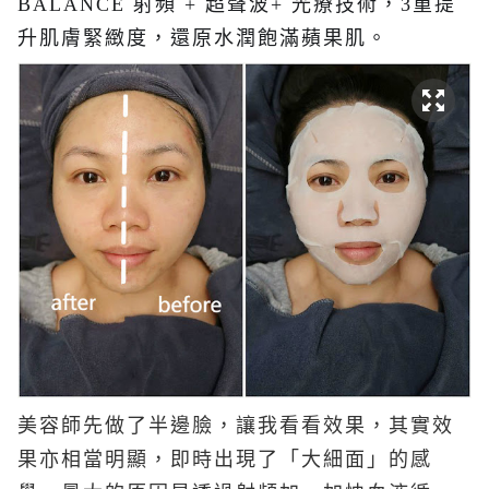
BALANCE 射頻 + 超聲波+ 光療技術，3重提
升肌膚緊緻度，還原水潤飽滿蘋果肌。
美容師先做了半邊臉，讓我看看效果，其實效
果亦相當明顯，即時出現了「大細面」的感