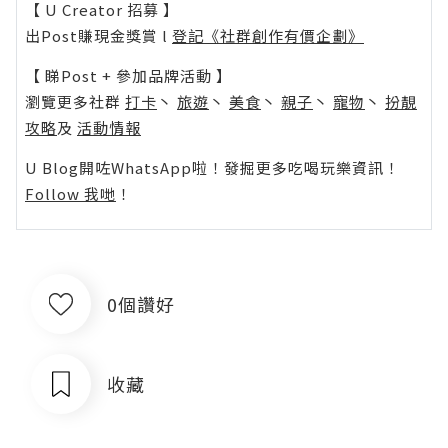
【 U Creator 招募 】
出Post賺現金獎賞 l
登記《社群創作有價企劃》
【 睇Post + 參加品牌活動 】
瀏覽更多社群
打卡
丶
旅遊
丶
美食
丶
親子
丶
寵物
丶
扮靚
攻略
及
活動情報
U Blog開咗WhatsApp啦！發掘更多吃喝玩樂資訊！
Follow 我哋
！
0個讚好
收藏