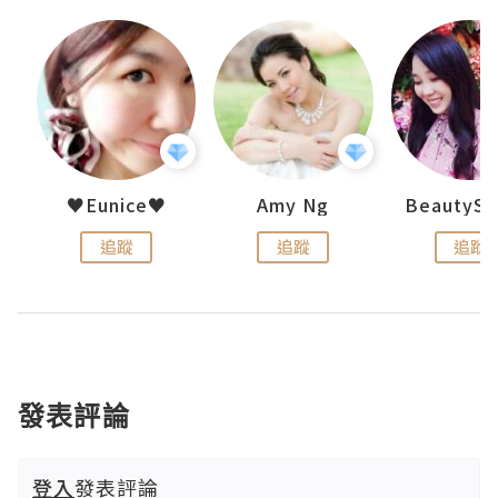
h 夏沫
♥Eunice♥
Amy Ng
追蹤
追蹤
追蹤
發表評論
登入
發表評論