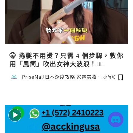
🤫 捲髮不用燙？只需 4 個步驟，教你
用「風筒」吹出女神大波浪！💇‍♀️
PriseMall日本深度攻略 家電美妝
1小時前