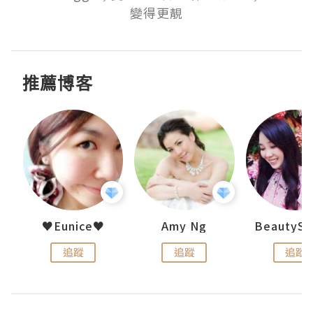
變得更靚
推薦博客
h 夏沫
♥Eunice♥
Amy Ng
追蹤
追蹤
追蹤