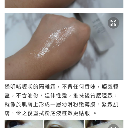
透明啫喱狀的隔離霜，不帶任何香味，觸感輕
盈，不含油份，延伸性強，推抺後質感啞緻，
就像於肌膚上形成一層幼滑粉嫩薄膜，緊緻肌
膚，令之後塗拭粉底液粧效更貼服 。