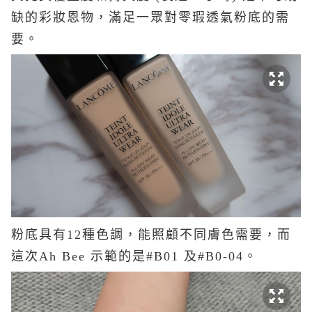
缺的彩妝恩物，滿足一眾對零瑕透氣粉底的需
要。
粉底具有
12
種色調，能照顧不同膚色需要，而
這次Ah Bee 示範的是
#B01 及
#B0-04。