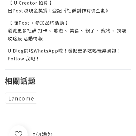
【 U Creator 招募 】
出Post賺現金獎賞 l
登記《社群創作有價企劃》
【 睇Post + 參加品牌活動 】
瀏覽更多社群
打卡
丶
旅遊
丶
美食
丶
親子
丶
寵物
丶
扮靚
攻略
及
活動情報
U Blog開咗WhatsApp啦！發掘更多吃喝玩樂資訊！
Follow 我哋
！
相關話題
Lancome
0個讚好