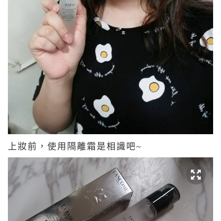
上妝前，使用
隔離霜是相識吧~