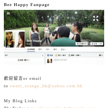
Bee Happy Fanpage
歡迎留言or email
to
sweet_orange_hk@yahoo.com.hk
My
Blog Links