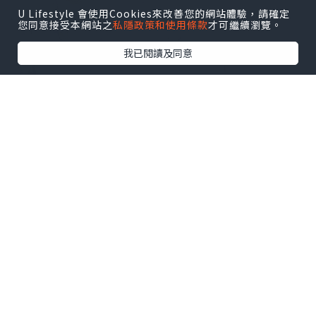
U Lifestyle 會使用Cookies來改善您的網站體驗，請確定
您同意接受本網站之
私隱政策和使用條款
才可繼續瀏覽。
我已閱讀及同意
而要維持腸道健康，必須從根源開始，除
了養成良好的健康飲食及作息習慣，還要
攝取對人體腸道有益的活菌酵素，從而改
善腸內健康，預防腸道疾病。