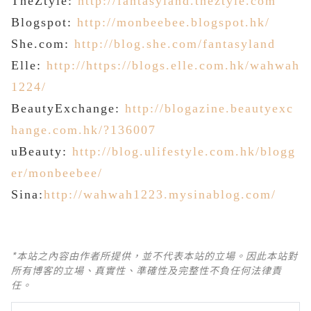
TheZtyle:
http://fantasyland.theztyle.com
Blogspot:
http://monbeebee.blogspot.hk/
She.com:
http://blog.she.com/fantasyland
Elle:
http://
https://blogs.elle.com.hk/wahwah
1224/
BeautyExchange:
http://blogazine.beautyexc
hange.com.hk/?136007
uBeauty:
http://blog.ulifestyle.com.hk/blogg
er/monbeebee/
Sina:
http://
wahwah1223.mysinablog.com/
*本站之內容由作者所提供，並不代表本站的立場。因此本站對
所有博客的立場、真實性、準確性及完整性不負任何法律責
任。