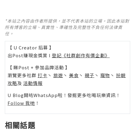
*本站之內容由作者所提供，並不代表本站的立場。因此本站對
所有博客的立場、真實性、準確性及完整性不負任何法律責
任。
【 U Creator 招募 】
出Post賺現金獎賞 l
登記《社群創作有價企劃》
【 睇Post + 參加品牌活動 】
瀏覽更多社群
打卡
丶
旅遊
丶
美食
丶
親子
丶
寵物
丶
扮靚
攻略
及
活動情報
U Blog開咗WhatsApp啦！發掘更多吃喝玩樂資訊！
Follow 我哋
！
相關話題