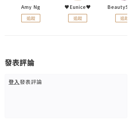
h 夏沫
Amy Ng
♥Eunice♥
追蹤
追蹤
追蹤
發表評論
登入
發表評論