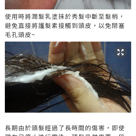
使用時
將
潤髮乳塗抺
於秀髮中斷至髮梢，
避免直接將護髮素接觸到頭皮，以免閉塞
毛孔頭皮~
長期由於頭髮經過了長時間的傷害，即使