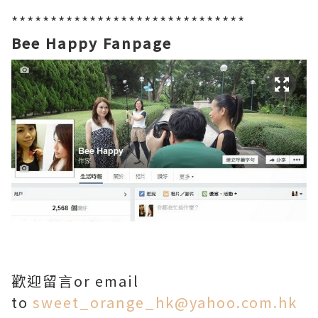
*************************************
******************************
Bee Happy Fanpage
歡迎留言or email
to
sweet_orange_hk@yahoo.com.hk