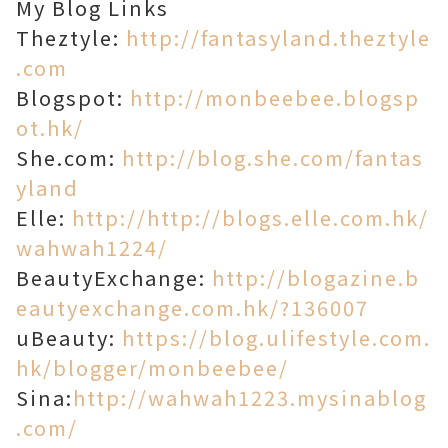
My
Blog Links
Thez
tyle:
http://fantasyland.thez
tyle
.com
Blogspot:
http://monbeebee.blogsp
ot.hk/
She.com:
http://blog.she.com/fantas
yland
Elle:
http://
http://blogs.elle.com.hk/
wahwah1224/
BeautyExchange:
http://blogazine.b
eautyexchange.com.hk/?136007
uBeauty:
https://blog.ulifestyle.com.
hk/blogger/monbeebee/
Sina:
http://wahwah1223.mysinablog
.com/