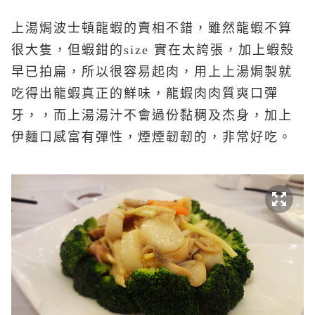
上湯焗波士頓龍蝦的賣相不錯，雖然龍蝦不算
很大隻，但蝦鉗的size 實在太誇張，加上蝦殼
早已拍扁，所以很容易起肉，用上上湯焗製就
吃得出龍蝦真正的鮮味，龍蝦肉肉質爽口彈
牙，，而上湯湯汁不會過份黏稠及杰身，加上
伊麵口感富有彈性，煙煙韌韌的，非常好吃。