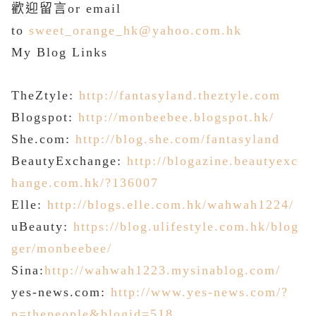
歡迎留言or email
to
sweet_orange_hk@yahoo.com.hk
My
Blog Links
TheZtyle:
http://fantasyland.theztyle.com
Blogspot:
http://monbeebee.blogspot.hk/
She.com:
http://blog.she.com/fantasyland
BeautyExchange:
http://blogazine.beautyexc
hange.com.hk/?136007
Elle:
http://blogs.elle.com.hk/wahwah1224/
uBeauty:
https://blog.ulifestyle.com.hk/blog
ger/monbeebee/
Sina:
http://wahwah1223.mysinablog.com/
yes-news.com:
http://www.yes-news.com/?
p=thepeople&blogid=518