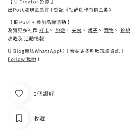
【 U Creator 招募 】
出Post賺現金獎賞 l
登記《社群創作有價企劃》
【 睇Post + 參加品牌活動 】
瀏覽更多社群
打卡
丶
旅遊
丶
美食
丶
親子
丶
寵物
丶
扮靚
攻略
及
活動情報
U Blog開咗WhatsApp啦！發掘更多吃喝玩樂資訊！
Follow 我哋
！
0個讚好
收藏