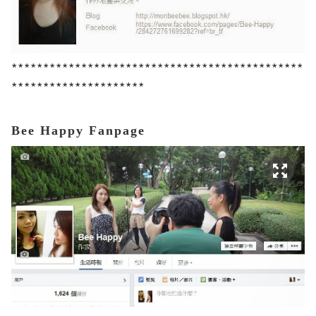
**********************************************
*********************
Bee Happy Fanpage