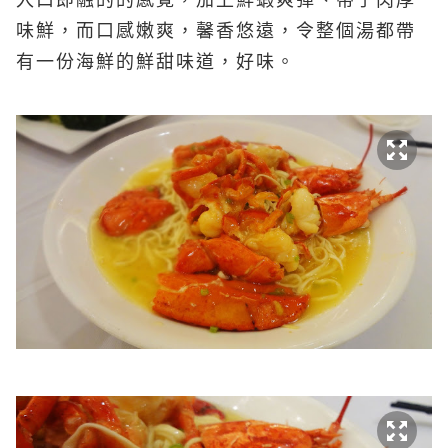
入口即融的的感覺，加上鮮蝦爽彈、帶子肉厚
味鮮，而口感嫩爽，馨香悠遠，令整個湯都帶
有一份海鮮的鮮甜味道，好味。