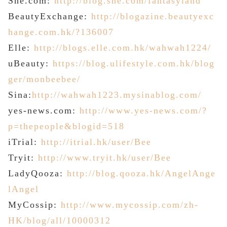
She.com:
http://blog.she.com/fantasyland
BeautyExchange:
http://blogazine.beautyexc
hange.com.hk/?136007
Elle:
http://blogs.elle.com.hk/wahwah1224/
uBeauty:
https://blog.ulifestyle.com.hk/blog
ger/monbeebee/
Sina:
http://wahwah1223.mysinablog.com/
yes-news.com:
http://www.yes-news.com/?
p=thepeople&blogid=518
iTrial:
http://itrial.hk/user/Bee
Tryit:
http://www.tryit.hk/user/Bee
LadyQooza:
http://blog.qooza.hk/AngelAnge
lAngel
MyCossip:
http://www.mycossip.com/zh-
HK/blog/all/10000312