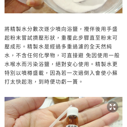
將精製水分數次逐少噴向浴鹽，攪伴後用手盛
起粉末嘗試擠壓形狀，重覆此步驟直至粉末可
壓成形。精製水是經過多重過濾的全天然純
水，不含任何化學物，可直接避 免因使用一般
水喉水而污染浴鹽，絕對安心使用。精製水更
特別以噴樽盛載，因為若一次過倒入會使小蘇
打太快起泡，到時便功虧一簣。