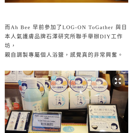
而
A
h Bee 早前參加了
LOG-ON ToGather
與日
本人氣護膚品牌石澤研究所聯手
舉辦
DIY
工作
坊，
親自調製專屬個人浴鹽
，感覺真的非常興奮
。