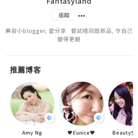
Fantasyland
追蹤
美容小blogger, 愛分享   嘗試唔同既新品, 令自己
變得更靚
推薦博客
h 夏沫
Amy Ng
♥Eunice♥