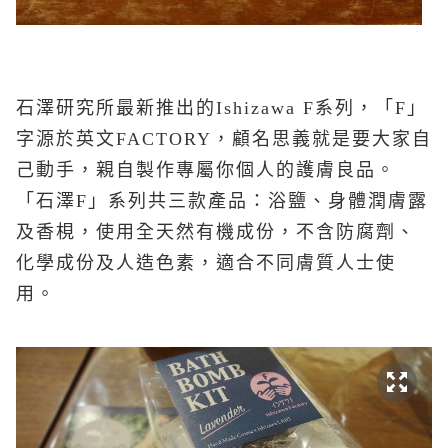
石澤研究所最新推出的Ishizawa F系列，
「F」
字源於英文FACTORY，顧名思義就是要大家自
己動手，親自製作專屬你個人的護膚良品。
「石澤F」系列共三款產品：浴鹽、身體潤膚露
及香梘，使用全天然有機成份，不含防腐劑、
化學成份及人造色素，適合不同膚質
人
士使
用
。