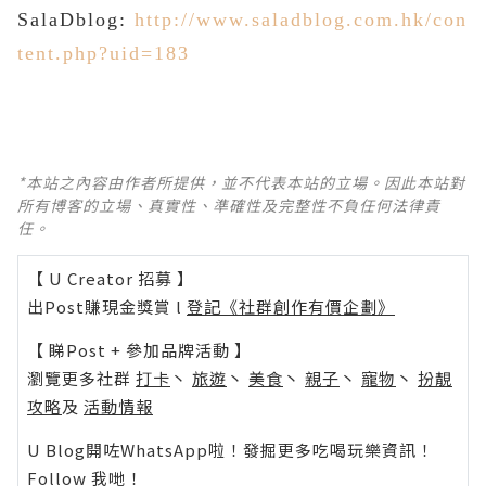
SalaDblog:
http://www.saladblog.com.hk/con
tent.php?uid=183
*本站之內容由作者所提供，並不代表本站的立場。因此本站對
所有博客的立場、真實性、準確性及完整性不負任何法律責
任。
【 U Creator 招募 】
出Post賺現金獎賞 l
登記《社群創作有價企劃》
【 睇Post + 參加品牌活動 】
瀏覽更多社群
打卡
丶
旅遊
丶
美食
丶
親子
丶
寵物
丶
扮靚
攻略
及
活動情報
U Blog開咗WhatsApp啦！發掘更多吃喝玩樂資訊！
Follow 我哋
！