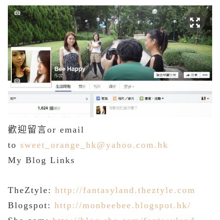
歡迎留言or email
to
sweet_orange_hk@yahoo.com.hk
My
Blog Links
TheZtyle:
http://fantasyland.theztyle.com
Blogspot:
http://monbeebee.blogspot.hk/