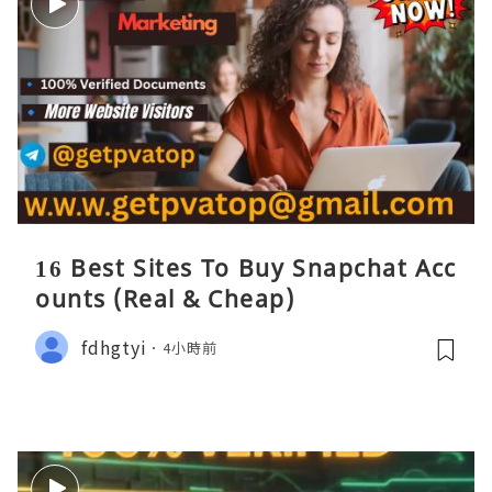
16 Best Sites To Buy Snapchat Acc
ounts (Real & Cheap)
fdhgtyi
4小時前