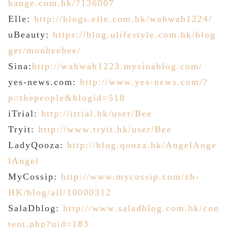
hange.com.hk/?136007
Elle:
http://blogs.elle.com.hk/wahwah1224/
uBeauty:
https://blog.ulifestyle.com.hk/blog
ger/monbeebee/
Sina:
http://wahwah1223.mysinablog.com/
yes-news.com:
http://www.yes-news.com/?
p=thepeople&blogid=518
iTrial:
http://itrial.hk/user/Bee
Tryit:
http://www.tryit.hk/user/Bee
LadyQooza:
http://blog.qooza.hk/AngelAnge
lAngel
MyCossip:
http://www.mycossip.com/zh-
HK/blog/all/10000312
SalaDblog:
http://www.saladblog.com.hk/con
tent.php?uid=183