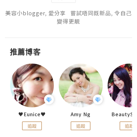
美容小blogger, 愛分享   嘗試唔同既新品, 令自己
變得更靚
推薦博客
h 夏沫
♥Eunice♥
Amy Ng
追蹤
追蹤
追蹤