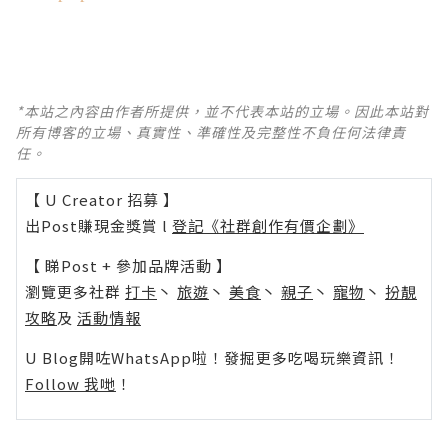
*本站之內容由作者所提供，並不代表本站的立場。因此本站對
所有博客的立場、真實性、準確性及完整性不負任何法律責
任。
【 U Creator 招募 】
出Post賺現金獎賞 l
登記《社群創作有價企劃》
【 睇Post + 參加品牌活動 】
瀏覽更多社群
打卡
丶
旅遊
丶
美食
丶
親子
丶
寵物
丶
扮靚
攻略
及
活動情報
U Blog開咗WhatsApp啦！發掘更多吃喝玩樂資訊！
Follow 我哋
！