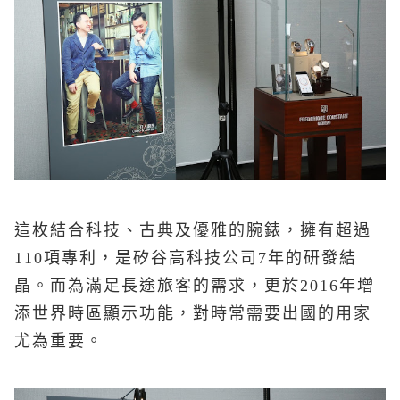
這枚結合科技、古典及優雅的腕錶，擁有超過
110
項專利，是矽谷高科技公司
7
年的研發結
晶。而
為滿足長途旅客的需求，
更於
2016
年增
添世界時區顯示功能，對時常需要出國的用家
尤為重
要
。