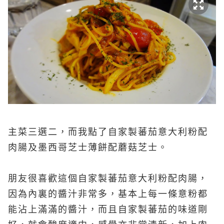
主菜三選二，而我點了自家製蕃茄意大利粉配
肉腸及墨西哥芝士薄餅配蘑菇芝士。
朋友很喜歡這個自家製蕃茄意大利粉配肉腸，
因為內裏的醬汁非常多，基本上每一條意粉都
能沾上滿滿的醬汁，而且自家製蕃茄的味道剛