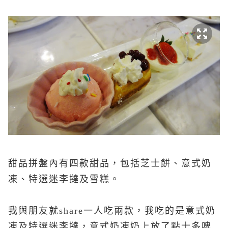
甜品拼盤內有四款甜品，包括芝士餅、意式奶
凍、特選迷李撻及雪糕。
我與朋友就share一人吃兩款，我吃的是意式奶
凍及特選迷李撻，意式奶凍奶上放了點士多啤