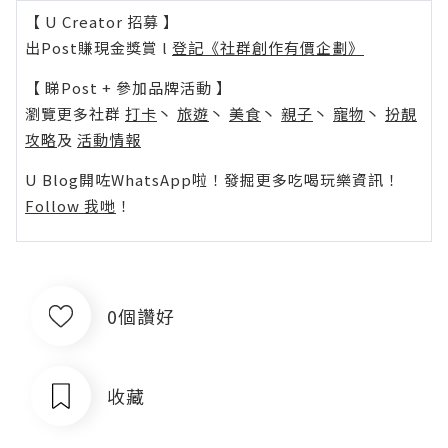
【 U Creator 招募 】
出Post賺現金獎賞 l
登記《社群創作有價企劃》
【 睇Post + 參加品牌活動 】
瀏覽更多社群
打卡
丶
旅遊
丶
美食
丶
親子
丶
寵物
丶
扮靚
攻略
及
活動情報
U Blog開咗WhatsApp啦！發掘更多吃喝玩樂資訊！
Follow 我哋
！
0個讚好
收藏