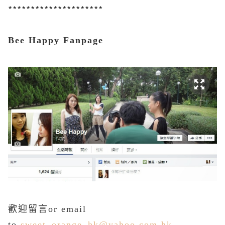
*********************
Bee Happy Fanpage
歡迎留言or email
to
sweet_orange_hk@yahoo.com.hk