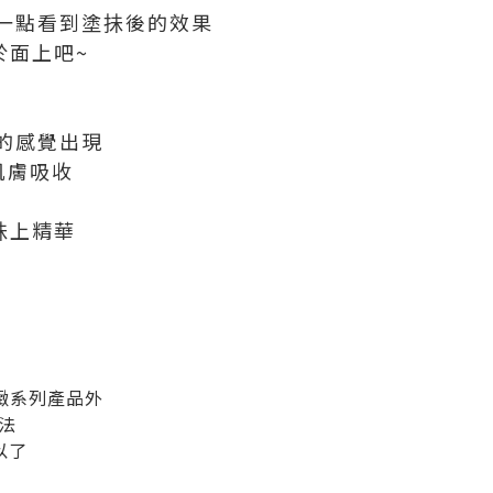
一點看到塗抺後的效果
抺於面上吧~
的感覺出現
肌膚吸收
項抺上精華
緊緻系列產品外
法
以了