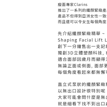
瘦面專家Clarins
推出了一系列的纖顏緊緻產
產品不但得到亞洲女性一致
而且還可以令女生每個角度
先介紹纖顏緊緻精華 ~
Shaping Facial Lift
創下一分鐘售出一支記
獨創3D立體塑顏科技,
適合面部因歲月而顯得
無論正面或側面, 面部
每個角度看起來都無懈
直立式泵狀的纖顏緊緻
以無出口設計很特別呢
大家可能會問什麼是無
就是細看下找不到出口