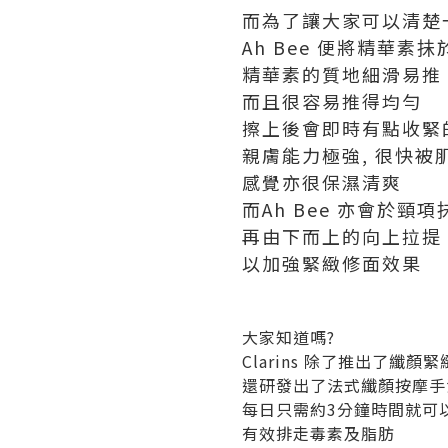
而為了讓大家可以清楚
Ah Bee 便將精華素
精華素的質地細滑易推
而且很容易推得均勻
擦上後會即時有點收緊
親膚能力極強, 很快被
感覺亦很保濕清爽
而Ah Bee 亦會於頸
再由下而上的向上拉提
以加強緊緻修面效果
大家知道嗎?
Clarins 除了推出了纖顏
還研發出了法式纖顏按摩手
每日只需約3分鐘時間就可
有效排走毒素及脂肪