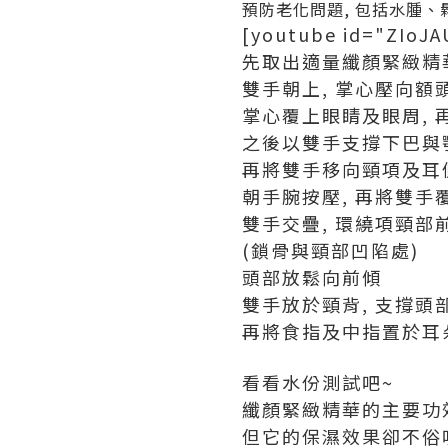
預防老化問題, 包括水腫
[youtube id="ZIoJ
先取出適量纖顏緊緻精
雙手朝上, 掌心壓向額
掌心覆上眼睛及眼周, 
之後以雙手支撐下巴與
再將雙手移向頸項及耳側
朝手腕按壓, 再將雙手
雙手交疊, 環繞項頸部
(鎖骨與頸部凹陷處)
頭部放鬆向前傾
雙手放於頸背, 支撐頭
再將食指及中指置於耳
看看水份測試吧~
纖顏緊緻精華的主要功
但它的保濕效果卻不俗