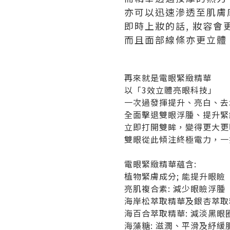
亦可以迅速滲透至肌膚
即時上妝的話, 妝容會
而且面部線條亦更立體
再來就是電眼緊緻精華
以「3效立體亮眼科技」
一次過發揮提升、亮白、去
全面擊退雙眼浮腫、提升緊
立即打開雙眸，變得更大更
雙眼從此傾注終極電力，一
電眼緊緻精華蘊含:
植物緊膚成分; 能提升眼瞼
亮肌複合素: 減少眼瞼浮腫
海岸松萃取精華及銀杏萃取精
海百合萃取精華: 減淡黑眼
海藻糖: 滋潤、平滑及紓緩