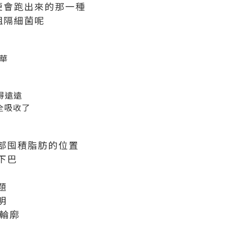
便會跑出來的那一種
阻隔細菌呢
華
得遠遠
全吸收了
部囤積脂肪的位置
下巴
題
明
形輪廓