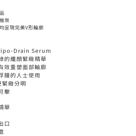
品
推崇
均呈現完美V形輪廓
 Lipo-Drain Serum
錄的纖顏緊緻精華
 有效重塑面部輪廓
浮腫的人士使用
更緊緻分明
可擊
精華
出口
處