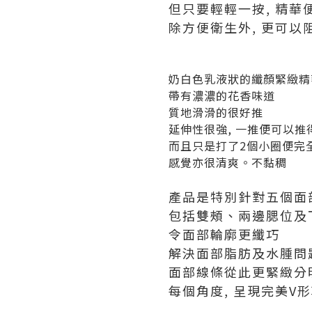
但只要輕輕一按, 精華
除方便衛生外, 更可以
奶白色乳液狀的纖顏緊緻精
帶有濃濃的花香味道
質地滑滑的很好推
延伸性很強, 一推便可以推
而且只是打了2個小圈便完
感覺亦很清爽。不黏稠
產品是特別針對五個面
包括雙頰、兩邊腮位及
令面部輪廓更纖巧
解決面部脂肪及水腫問
面部線條從此更緊緻分
每個角度, 呈現完美V