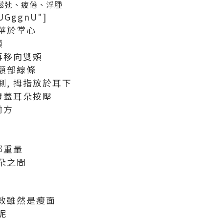
、鬆弛、疲倦、浮腫
AUGggnU"]
華於掌心
頭
再移向雙頰
顎部線條
, 拇指放於耳下
覆蓋耳朵按壓
前方
部重量
朵之間
效雖然是瘦面
呢