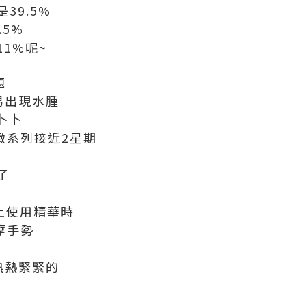
39.5%
.5%
1%呢~
題
易出現水腫
卜卜
緊緻系列接近2星期
了
早上使用精華時
按摩手勢
熱熱緊緊的