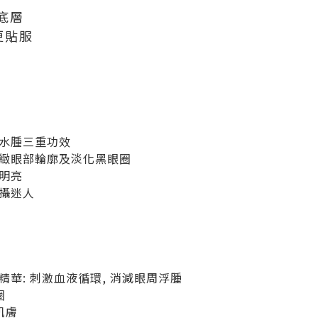
底層
更貼服
水腫三重功效
緻眼部輪廓及淡化黑眼圈
明亮
攝迷人
華: 刺激血液循環, 消減眼周浮腫
圈
肌膚