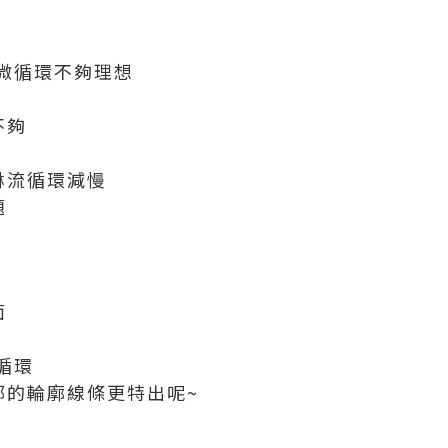
微循環不夠理想
不夠
淋流循環減慢
題
面
循環
部的輪廓線條更特出呢~