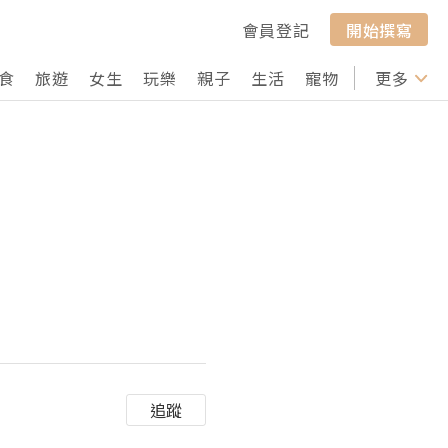
會員登記
開始撰寫
食
旅遊
女生
玩樂
親子
生活
寵物
行山
更多
打卡
追蹤