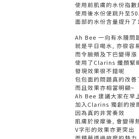
使用前肌膚的水份指數是
使用後水份便跳升至50
面部的水份含量提升了1
Ah Bee 一向有水腫問
就是平日喝水, 亦很容
而令臉頰及下巴變得漲
使用了Clarins 纖顏
發現效果很不錯呢
包包面的問題真的改善
而且效果亦相當明顯~
Ah Bee 建議大家在
加入Clarins 獨創的
因為真的非常奏效
肌膚於按摩後, 會變得
V字形的效果亦更突出
而精華透過按摩的熱力