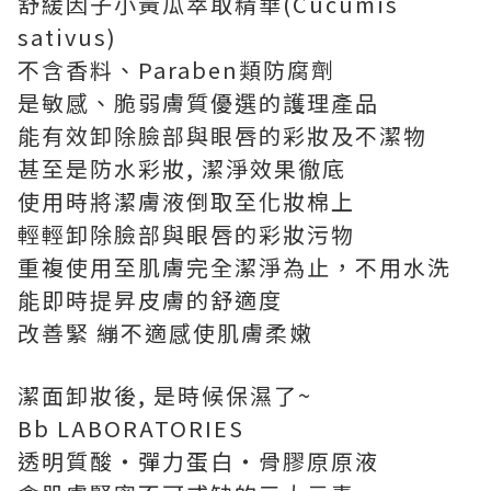
舒緩因子小黃瓜萃取精華(Cucumis
sativus)
不含香料、Paraben類防腐劑
是敏感、脆弱膚質優選的護理產品
能有效卸除臉部與眼唇的彩妝及不潔物
甚至是防水彩妝, 潔淨效果徹底
使用時將潔膚液倒取至化妝棉上
輕輕卸除臉部與眼唇的彩妝污物
重複使用至肌膚完全潔淨為止，不用水洗
能即時提昇皮膚的舒適度
改善緊 繃不適感使肌膚柔嫩
潔面卸妝後, 是時候保濕了~
Bb LABORATORIES
透明質酸‧彈力蛋白‧骨膠原原液