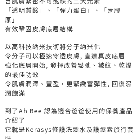
含肌膚緊密不可或缺的三大元素
「透明質酸」、「彈力蛋白」、「骨膠
原」
有效鞏固皮膚底層結構
以高科技納米技術將分子納米化
令分子可以極速穿透皮膚, 直達真皮底層
強化底層開始, 發揮改善鬆弛、皺紋、乾燥
的最佳功效
令肌膚潤澤、豐盈，更緊緻富彈性, 回復濕
潤飽滿
到了Ah Bee 認為適合爸爸使用的保養產品
介紹了
它就是Kerasys修護洗髮水及護髮素旅行套
裝