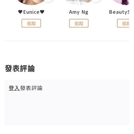
h 夏沫
♥Eunice♥
Amy Ng
追蹤
追蹤
追蹤
發表評論
登入
發表評論