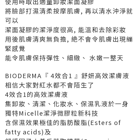
使用時取出適量卸妝潔面凝膠
將臉部打濕清柔按摩肌膚, 再以清水沖淨就
可以
潔面凝膠的潔淨度很高, 能溫和去除彩妝
用後肌膚清爽無負擔, 絶不會令肌膚出現繃
緊感覺
能令肌膚保持彈性、細緻、 水嫩一整天
BIODERMA『 4效合1 』舒妍高效潔膚液
相信大家對紅水都不會陌生了
4效合1的高效潔膚液
集卸妝、清潔、化妝水、保濕乳液於一身
獨特Micelle潔淨微膠粒新科技
含保濕效果極佳的脂肪酸脂(Esters of
fatty acids)及