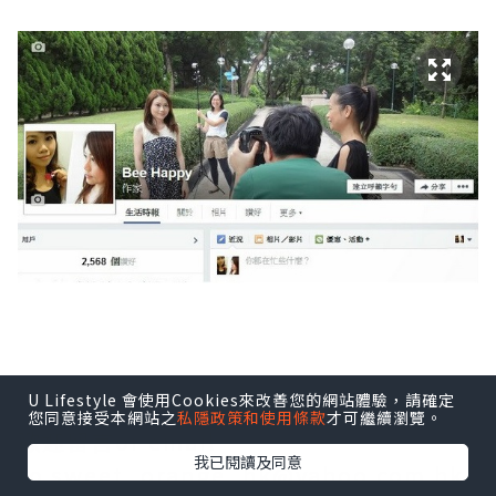
U Lifestyle 會使用Cookies來改善您的網站體驗，請確定
您同意接受本網站之
私隱政策和使用條款
才可繼續瀏覽。
歡迎留言or email
我已閱讀及同意
to
sweet_orange_hk@yahoo.com.hk