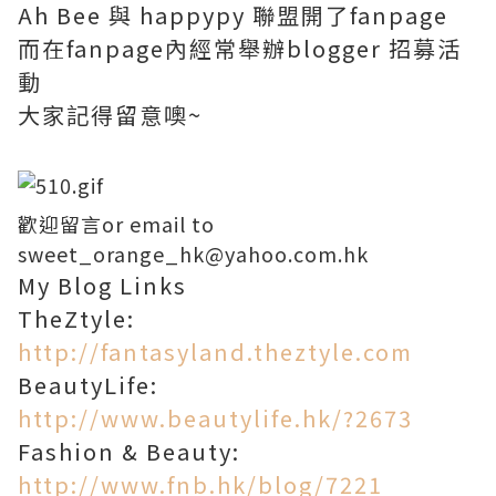
Ah Bee 與 happypy 聯盟開了fanpage
而在fanpage內經常舉辦blogger 招募活
動
大家記得留意噢~
歡迎留言or email to
sweet_orange_hk@yahoo.com.hk
My Blog Links
TheZtyle:
http://fantasyland.theztyle.com
BeautyLife:
http://www.beautylife.hk/?2673
Fashion & Beauty:
http://www.fnb.hk/blog/7221