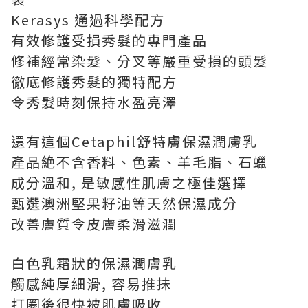
Kerasys 通過科學配方
有效修護受損秀髮的專門產品
修補經常染髮、分叉等嚴重受損的頭髮
徹底修護秀髮的獨特配方
令秀髮時刻保持水盈亮澤
還有這個Cetaphil舒特膚保濕潤膚乳
產品絶不含香料、色素、羊毛脂、石蠟
成分溫和, 是敏感性肌膚之極佳選擇
甄選澳洲堅果籽油等天然保濕成分
改善膚質令皮膚柔滑滋潤
白色乳霜狀的保濕潤膚乳
觸感純厚細滑, 容易推抺
打圈後很快被肌膚吸收