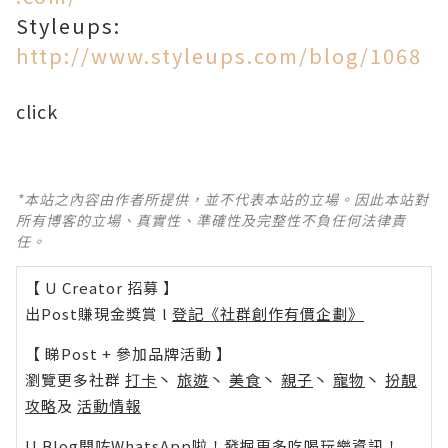
Styleups:
http://www.styleups.com/blog/1068
click
*本站之內容由作者所提供，並不代表本站的立場。因此本站對
所有博客的立場、真實性、準確性及完整性不負任何法律責
任。
【 U Creator 招募 】
出Post賺現金獎賞 l
登記《社群創作有價企劃》
【 睇Post + 參加品牌活動 】
瀏覽更多社群
打卡
丶
旅遊
丶
美食
丶
親子
丶
寵物
丶
扮靚
攻略
及
活動情報
U Blog開咗WhatsApp啦！發掘更多吃喝玩樂資訊！