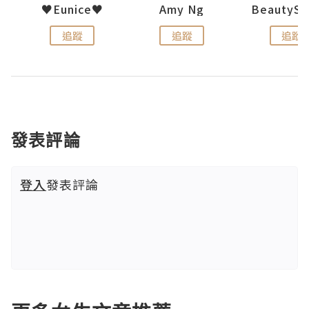
h 夏沫
♥Eunice♥
Amy Ng
追蹤
追蹤
追蹤
發表評論
登入
發表評論