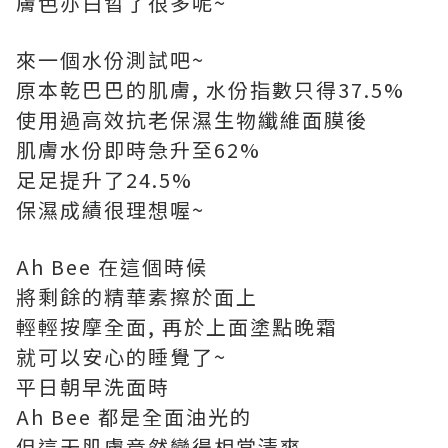
膚色亦白晢了很多呢~
來一個水份測試吧~
原本乾巴巴的肌膚, 水份指數只得37.5%
使用過
高效抗老保濕生物纖維面膜後
肌膚水份即時急升至62%
足足提升了24.5%
保濕成績很理想喔~
Ah Bee 在這個時候
將剩餘的精華素擦於面上
輕輕按摩全面, 再於上面塗點晚霜
就可以安心的睡覺了~
平日朝早洗面時
Ah Bee 都是全面油光的
但這天肌膚竟然變得相當清爽