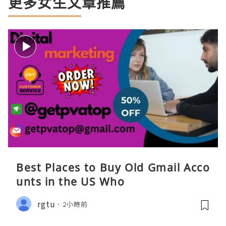
更多女生文章推薦
Best Places to Buy Old Gmail Acco
unts in the US Who
rgtu
2小時前