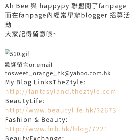
Ah Bee 與 happypy 聯盟開了fanpage
而在fanpage內經常舉辦blogger 招募活
動
大家記得留意噢~
歡迎留言or email
to
sweet_orange_hk@yahoo.com.hk
My Blog LinksTheZtyle:
http://fantasyland.theztyle.com
BeautyLife:
http://www.beautylife.hk/?2673
Fashion & Beauty:
http://www.fnb.hk/blog/7221
BeautyExchange: