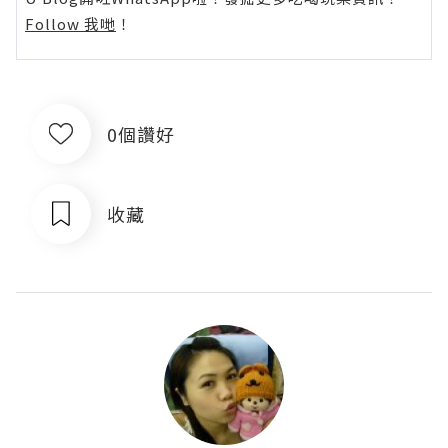
Follow 我哋
！
0個讚好
收藏