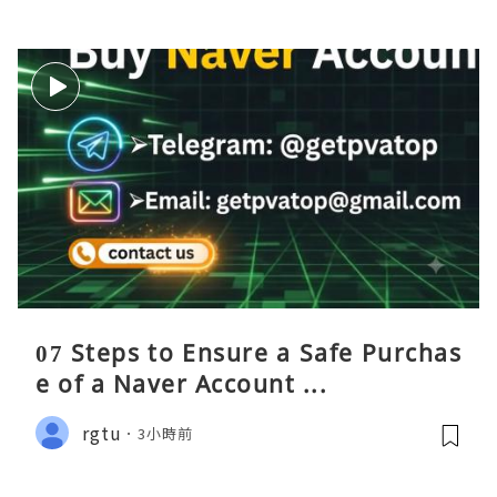
07 Steps to Ensure a Safe Purchas
e of a Naver Account ...
rgtu
3小時前