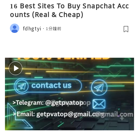
16 Best Sites To Buy Snapchat Acc
ounts (Real & Cheap)
fdhgtyi
1分鐘前