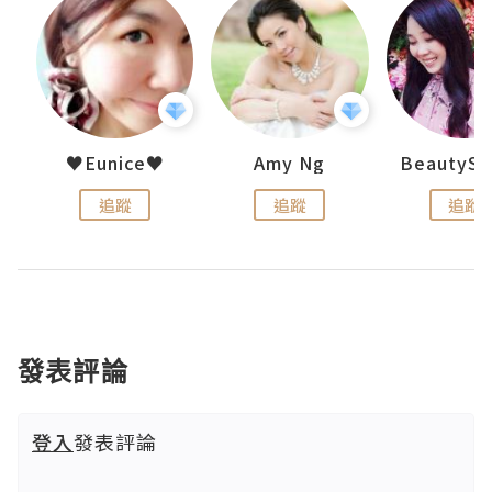
h 夏沫
♥Eunice♥
Amy Ng
追蹤
追蹤
追蹤
發表評論
登入
發表評論