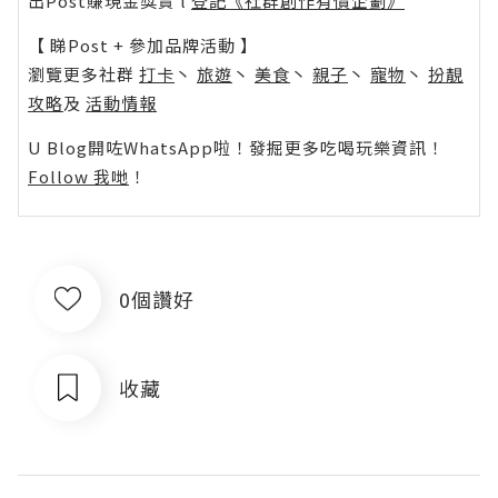
出Post賺現金獎賞 l
登記《社群創作有價企劃》
【 睇Post + 參加品牌活動 】
瀏覽更多社群
打卡
丶
旅遊
丶
美食
丶
親子
丶
寵物
丶
扮靚
攻略
及
活動情報
U Blog開咗WhatsApp啦！發掘更多吃喝玩樂資訊！
Follow 我哋
！
0個讚好
收藏