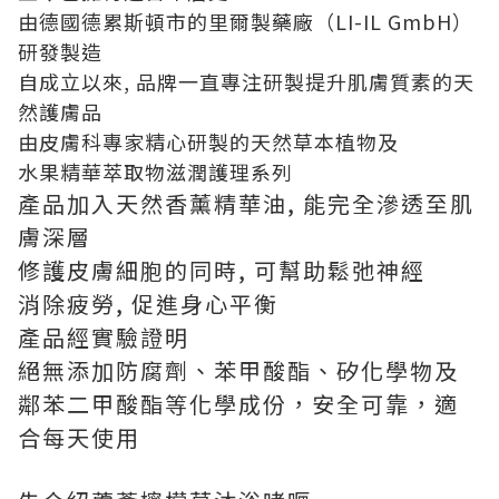
由德國德累斯頓市的里爾製藥廠（LI-IL GmbH）
研發製造
自成立以來, 品牌一直專注研製提升肌膚質素的天
然護膚品
由皮膚科專家精心研製的天然草本植物及
水果精華萃取物滋潤護理系列
產品加入天然香薰精華油, 能完全滲透至肌
膚深層
修護皮膚細胞的同時, 可幫助鬆弛神經
消除疲勞, 促進身心平衡
產品經實驗證明
絕無添加防腐劑、苯甲酸酯、矽化學物及
鄰苯二甲酸酯等化學成份，安全可靠，適
合每天使用