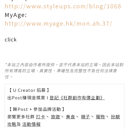
http://www.styleups.com/blog/1068
MyAge:
http://www.myage.hk/mon.ah.37/
click
*本站之內容由作者所提供，並不代表本站的立場。因此本站對
所有博客的立場、真實性、準確性及完整性不負任何法律責
任。
【 U Creator 招募 】
出Post賺現金獎賞 l
登記《社群創作有價企劃》
【 睇Post + 參加品牌活動 】
瀏覽更多社群
打卡
丶
旅遊
丶
美食
丶
親子
丶
寵物
丶
扮靚
攻略
及
活動情報