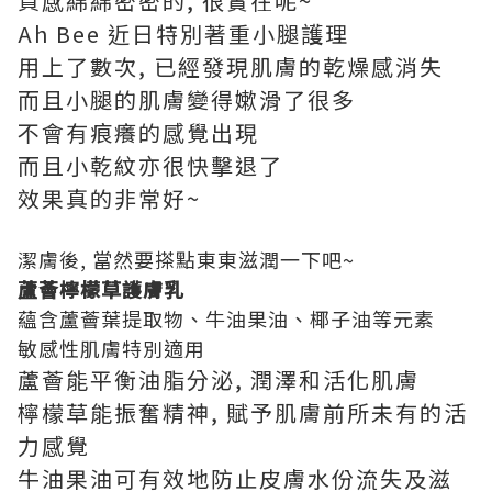
質感綿綿密密的, 很實在呢~
Ah Bee 近日特別著重小腿護理
用上了數次, 已經發現肌膚的乾燥感消失
而且小腿的肌膚變得嫰滑了很多
不會有痕癢的感覺出現
而且小乾紋亦很快擊退了
效果真的非常好~
潔膚後, 當然要搽點東東滋潤一下吧~
蘆薈檸檬草護膚乳
蘊含蘆薈葉提取物、牛油果油、椰子油等元素
敏感性肌膚特別適用
蘆薈能平衡油脂分泌, 潤澤和活化肌膚
檸檬草能振奮精神, 賦予肌膚前所未有的活
力感覺
牛油果油可有效地防止皮膚水份流失及滋