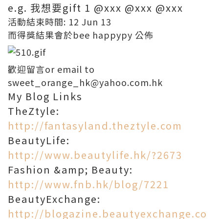
e.g. 我想要gift 1 @xxx @xxx @xxx
活動結束時間: 12 Jun 13
而得獎結果會於
bee happypy
公佈
歡迎留言or email to
sweet_orange_hk@yahoo.com.hk
My Blog Links
TheZtyle:
http://fantasyland.theztyle.com
BeautyLife:
http://www.beautylife.hk/?2673
Fashion &amp; Beauty:
http://www.fnb.hk/blog/7221
BeautyExchange:
http://blogazine.beautyexchange.co