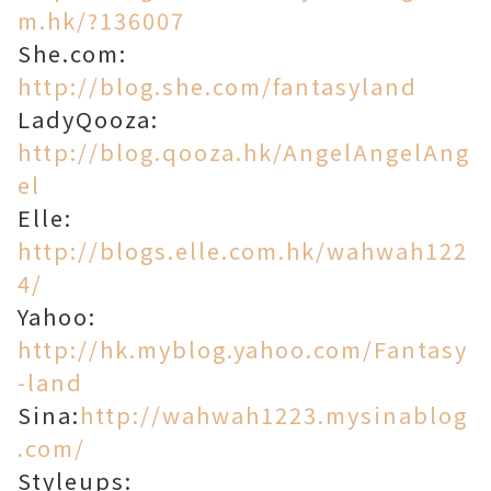
m.hk/?136007
She.com:
http://blog.she.com/fantasyland
LadyQooza:
http://blog.qooza.hk/AngelAngelAng
el
Elle:
http://blogs.elle.com.hk/wahwah122
4/
Yahoo:
http://hk.myblog.yahoo.com/Fantasy
-land
Sina:
http://wahwah1223.mysinablog
.com/
Styleups: