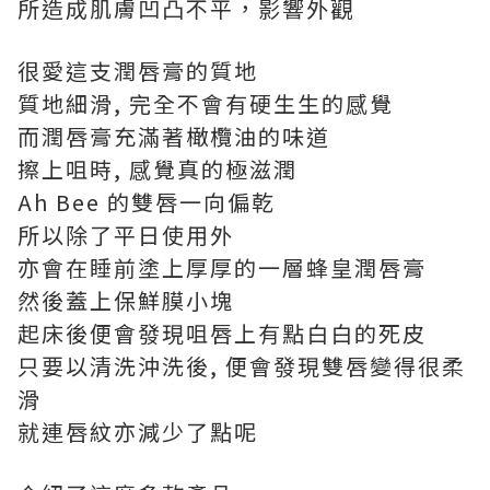
所造成肌膚凹凸不平，影響外觀
很愛這支潤唇膏的質地
質地細滑, 完全不會有硬生生的感覺
而潤唇膏充滿著橄欖油的味道
擦上咀時, 感覺真的極滋潤
Ah Bee 的雙唇一向偏乾
所以除了平日使用外
亦會在睡前塗上厚厚的一層蜂皇潤唇膏
然後蓋上保鮮膜小塊
起床後便會發現咀唇上有點白白的死皮
只要以清洗沖洗後, 便會發現雙唇變得很柔
滑
就連唇紋亦減少了點呢