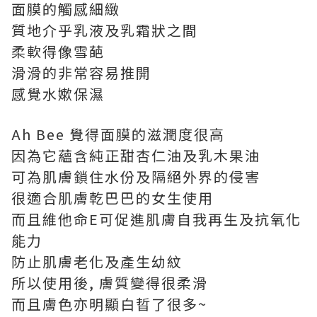
面膜的觸感細緻
質地介乎乳液及乳霜狀之間
柔軟得像雪葩
滑滑的非常容易推開
感覺水嫰保濕
Ah Bee 覺得面膜的滋潤度很高
因為它蘊含純正甜杏仁油及乳木果油
可為肌膚鎖住水份及隔絕外界的侵害
很適合肌膚乾巴巴的女生使用
而且維他命E可促進肌膚自我再生及抗氧化
能力
防止肌膚老化及產生幼紋
所以使用後, 膚質變得很柔滑
而且膚色亦明顯白晢了很多~