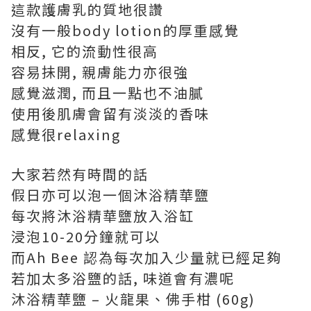
這款護膚乳的質地很讚
沒有一般body lotion的厚重感覺
相反, 它的流動性很高
容易抺開, 親膚能力亦很強
感覺滋潤, 而且一點也不油膩
使用後肌膚會留有淡淡的香味
感覺很relaxing
大家若然有時間的話
假日亦可以泡一個沐浴精華鹽
每次將沐浴精華鹽放入浴缸
浸泡10-20分鐘就可以
而Ah Bee 認為每次加入少量就已經足夠
若加太多浴鹽的話, 味道會有濃呢
沐浴精華鹽 – 火龍果、佛手柑 (60g)