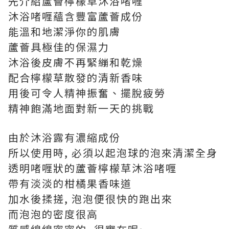
先介紹蘆薈檸檬草沐浴啫喱
沐浴啫喱蘊含豐富蘆薈成份
能溫和地潔淨你的肌膚
蘆薈具極佳的保濕力
沐浴後皮膚不再緊繃和乾燥
配合檸檬草散發的清新香味
用後可令人精神振奮、擺脫疲勞
精神飽滿地面對新一天的挑戰
由於沐浴露有濃縮成份
所以使用時, 必須以起泡球的泡來清潔全身
透明啫喱狀的蘆薈檸檬草沐浴啫喱
帶有淡淡的柑橘果香味道
加水後揉搓, 泡泡便很快的跑出來
而泡泡的密度很高