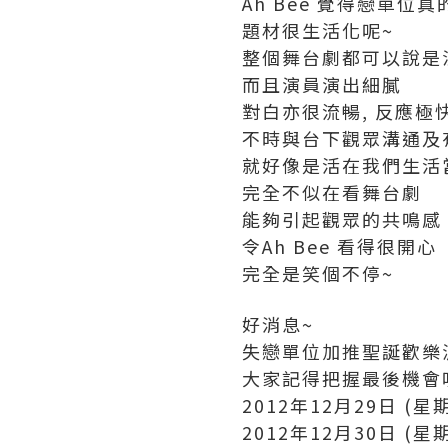
Ah Bee 覺得戀單位
題材很生活化呢~
整個舞台劇都可以說是
而且演員演出細膩
對白亦很流暢, 反應極
不時與台下觀眾溝通及
就好像是活在我們生活
完全不似在看舞台劇
能夠引起觀眾的共鳴感
令Ah Bee 看得很開心
完全是笑個不停~
好消息~
失戀單位加推聖誕歡樂
大家記得把握最後機會
2012年12月29日 (星
2012年12月30日 (星