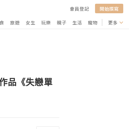
會員登記
開始撰寫
食
旅遊
女生
玩樂
親子
生活
寵物
行山
更多
打卡
演作品《失戀單