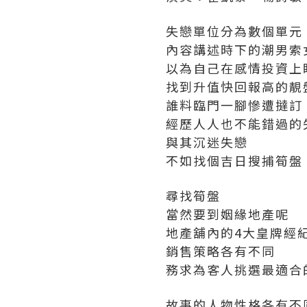
失戀單位分為數個單元
內容講述時下的潮男索
以為自己在感情投資上
找到升值快回報高的靚
誰料臨門一腳慘遭撻訂
經歷人人也不能錯過的
與其沉迷失戀
不如找個吉日搜捕筍盤
尋找筍盤
當然要到姻緣地產呢
地產舖內的4大皇牌經
銷售策略各有不同
務求為客人挑選最適合
故事的人物性格各有不