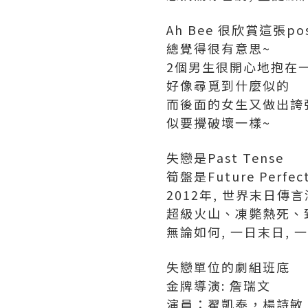
Ah Bee 很欣賞這張pos
總覺得很有意思~
2個男生很開心地抱在
好像尋覓到什麼似的
而後面的女生又做出誇
似要攪破壞一樣~
失戀是Past Tense
筍盤是Future Perfect
2012年, 世界末日傳
超級火山、凍斃熱死、
無論如何, 一日末日, 
失戀單位的劇組班底
金牌導演: 詹瑞文
演員：翟凱泰，楊詩敏