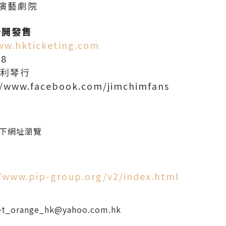
會演藝劇院
g公開發售
ww.hkticketing.com
88
通利琴行
www.facebook.com/jimchimfans
入以下網址瀏覽
/www.pip-group.org/v2/index.html
et_orange_hk@yahoo.com.hk