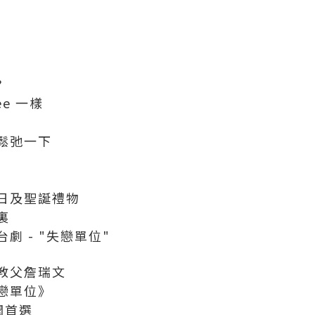
?
ee 一樣
鬆弛一下
日及聖誕禮物
裏
劇 - "失戀單位"
教父詹瑞文
戀單位》
潤首選