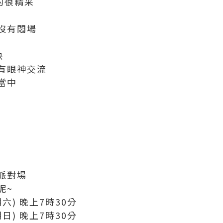
真的很精采
沒有悶場
快
有眼神交流
當中
派對場
呢~
期六) 晚上7時30分
期日) 晚上7時30分