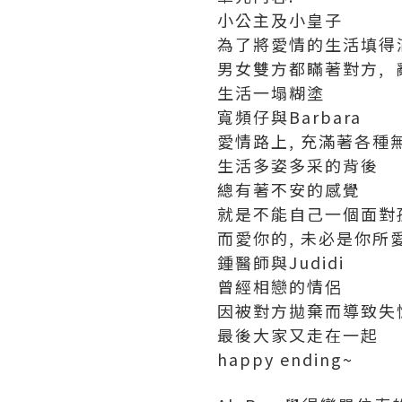
小公主及小皇子
為了將愛情的生活填得
男女雙方都瞞著對方,
生活一塌糊塗
寬頻仔與Barbara
愛情路上, 充滿著各種
生活多姿多采的背後
總有著不安的感覺
就是不能自己一個面對
而愛你的, 未必是你所
鍾醫師與Judidi
曾經相戀的情侶
因被對方拋棄而導致失
最後大家又走在一起
happy ending~