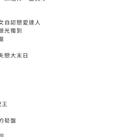
女自認戀愛達人
眼光獨到
盤
失戀大末日
紀王
的荀盤
同