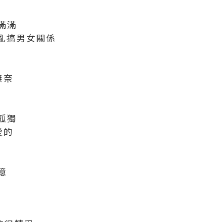
滿滿
 亂搞男女關係
無奈
孤獨
愛的
憶