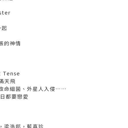
ter
一起
張的神情
 Tense
言滿天飛
致命細菌、外星人入侵……
一日都要戀愛
，梁浩邦，藍真珍