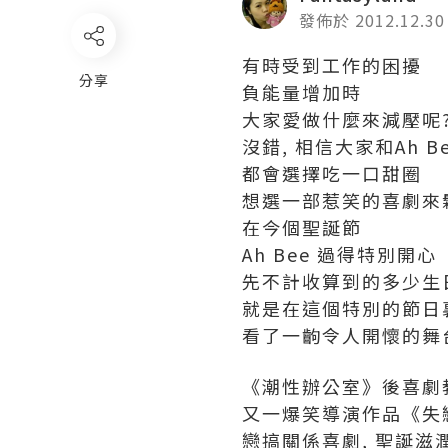
發佈於 2012.12.30
有時受到工作的困擾
分享
負能量增加時
大家愛做什麼來減壓呢
沒錯, 相信大家和Ah B
都會選擇吃一口甜圈
想選一部惹笑的喜劇來
在今個聖誕節
Ah Bee 過得特別開心
先不計收算到的多少生
就是在這個特別的節日
看了一齣令人開懷的舞台
《潮性辦公室》後喜劇
又一爆笑導演作品《失
戀搞關係喜劇, 聖誕滋