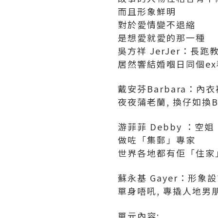
而且形象鮮明
對於愛情變不退縮
是想愛就愛的那一種
吳方祥 JerJer：長跑
居然響結婚嗰日同個ex
戴安芬Barbara：內
夜夜蒲老蘭, 換仔如換Bra！
游菲菲 Debby ：空姐
做咗「集郵」專家
世界各地都有佢「住家」
蘇永基 Gayer：形象
單身唔吼, 專撬人地男朋
單元內容: