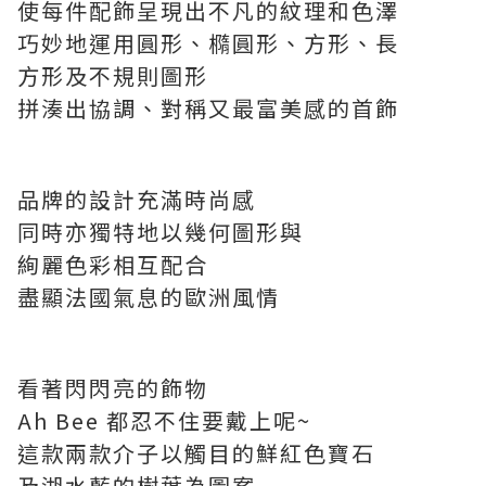
使每件配飾呈現出不凡的紋理和色澤
巧妙地運用圓形、橢圓形、方形、長
方形及不規則圖形
拼湊出協調、對稱又最富美感的首飾
品牌的設計充滿時尚感
同時亦獨特地以幾何圖形與
絢麗色彩相互配合
盡顯法國氣息的歐洲風情
看著閃閃亮的飾物
Ah Bee 都忍不住要戴上呢~
這款兩款介子以觸目的鮮紅色寶石
及湖水藍的樹葉為圖案