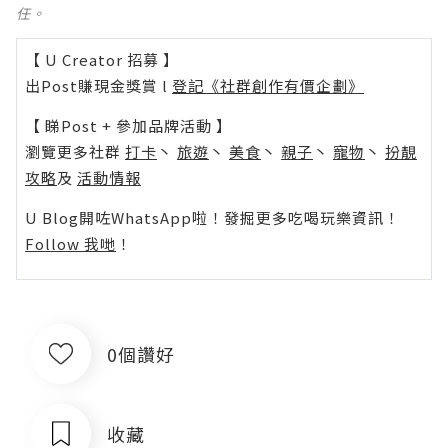
任。
【 U Creator 招募 】
出Post賺現金獎賞 l
登記《社群創作有價企劃》
【 睇Post + 參加品牌活動 】
瀏覽更多社群
打卡
丶
旅遊
丶
美食
丶
親子
丶
寵物
丶
扮靚
攻略
及
活動情報
U Blog開咗WhatsApp啦！發掘更多吃喝玩樂資訊！
Follow 我哋
！
0個讚好
收藏