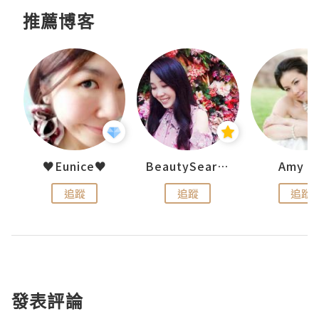
推薦博客
h 夏沫
♥Eunice♥
BeautySearch
Amy N
追蹤
追蹤
追蹤
發表評論