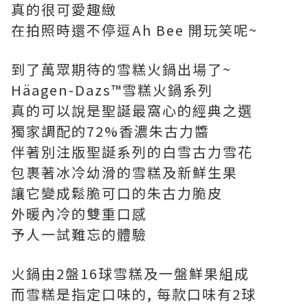
真的很可愛趣緻
在拍照時還不停逗Ah Bee 開玩笑呢~
到了萬眾期待的雪糕火鍋出場了~
Häagen-Dazs™雪糕火鍋系列
真的可以說是聖誕最窩心的經典之選
獨家調配的72%香濃朱古力醬
伴著別注版聖誕系列的白雪古力雪花
包裹著冰冷幼滑的雪糕及新鮮生果
讓它變成鬆脆可口的朱古力脆皮
外暖內冷的雙重口感
予人一試難忘的體驗
火鍋由2盤16球雪糕及一盤鮮果組成
而雪糕是指定口味的, 每款口味有2球