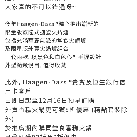
大家真的不可以錯過呀~
今年Häagen-Dazs™精心推出嶄新的
限量版歐陸式搪瓷火鍋爐
包括充滿華麗氣派的堂食火鍋爐
及限量版外賣火鍋爐組合
一套兩款, 以黑色和白色心型手握設計
外型精緻悅目, 值得收藏
此外, Häagen-Dazs™貴賓及恒生銀行信
用卡客戶
由即日起至12月16日預早訂購
外賣雪糕火鍋更可獲9折優惠 (精點套裝除
外)
於推廣期內購買堂食雪糕火鍋
可分別獲92折及9折優惠