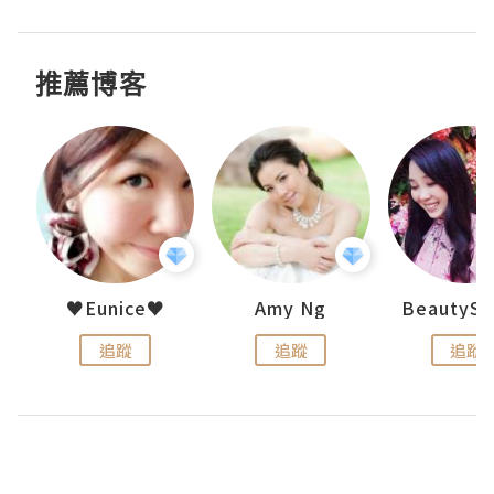
推薦博客
h 夏沫
♥Eunice♥
Amy Ng
追蹤
追蹤
追蹤