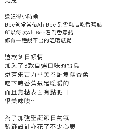
還記得小時候
Bee爸常常帶Ah Bee 到雪糕店吃香蕉
船
所以
每次Ah Bee看到香蕉
船
都有一種說不出的溫暖感覺
這款冬日傾情
加入了3款自選口味的雪糕
還有朱古力華芙卷配焦糖香蕉
吃下時香蕉還是
暖
暖的
而且
焦糖表面有
點
脆口
很美味噢~
為了加強聖誕節日氣氛
裝飾設計亦花了不少心思