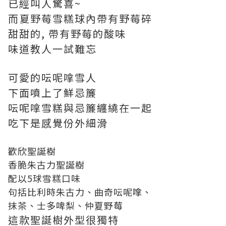
已經叫人驚喜~
而夏野莓雪糕球內帶有野莓碎
甜甜的, 帶有野莓的酸味
味道教人一試難忘
可愛的呍呢嗱雪人
下面噴上了鮮忌簾
呍呢嗱雪糕與
忌簾纏繞在一起
吃下是感覺份外細滑
歡欣聖誕樹
香脆朱古力聖誕樹
配以5球雪糕口味
句括比利時朱古力、曲奇呍呢嗱、
抹茶、士多啤梨、仲夏野莓
這款聖誕樹外型很獨特