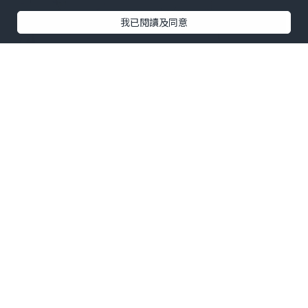
我已閱讀及同意
而要維持腸道健康，必須從根源開始，除
了養成良好的健康飲食及作息習慣，還要
攝取對人體腸道有益的活菌酵素，從而改
善腸內健康，預防腸道疾病。