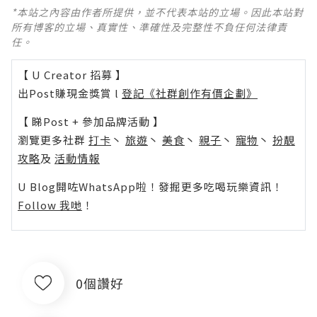
*本站之內容由作者所提供，並不代表本站的立場。因此本站對
所有博客的立場、真實性、準確性及完整性不負任何法律責
任。
【 U Creator 招募 】
出Post賺現金獎賞 l
登記《社群創作有價企劃》
【 睇Post + 參加品牌活動 】
瀏覽更多社群
打卡
丶
旅遊
丶
美食
丶
親子
丶
寵物
丶
扮靚
攻略
及
活動情報
U Blog開咗WhatsApp啦！發掘更多吃喝玩樂資訊！
Follow 我哋
！
0個讚好