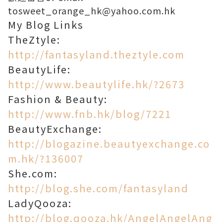
to
sweet_orange_hk@yahoo.com.hk
My Blog Links
TheZtyle:
http://fantasyland.theztyle.com
BeautyLife:
http://www.beautylife.hk/?2673
Fashion & Beauty:
http://www.fnb.hk/blog/7221
BeautyExchange:
http://blogazine.beautyexchange.co
m.hk/?136007
She.com:
http://blog.she.com/fantasyland
LadyQooza:
http://blog.qooza.hk/AngelAngelAng