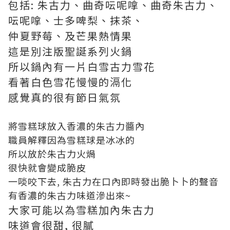
包括: 朱古力、曲奇呍呢嗱、曲奇朱古力、
呍呢嗱、士多啤梨、抹茶、
仲夏野莓、及芒果熱情果
這是別注版聖誕系列火鍋
所以鍋內有一片白雪古力雪花
看著白色雪花慢慢的滆化
感覺真的很有節日氣氛
將雪糕球放入香濃的朱古力醬內
職員解釋因為雪糕球是冰冰的
所以放於朱古力火煱
很快就會變成脆皮
一啖咬下去, 朱古力在口內即時發出脆卜卜的聲音
有香濃的朱古力味道滲出來~
大家可能以為雪糕加內朱古力
味道會很甜, 很膩