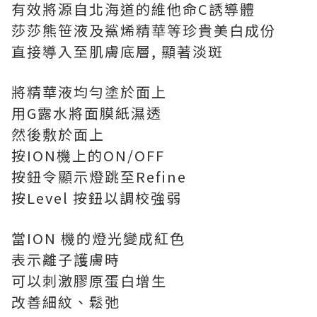
有效將源自北海道的維他命C誘導體
莎莎熊笹液及鯊烯精華等珍貴美白成份
直接導入至肌膚底層, 顯著淡斑
將精華液均勻塗於面上
用G露水將面膜紙濕透
然後敷於面上
按ION機上的ON/OFF
按鈕令顯示燈跳至Refine
按Level 按鈕以調校強弱
當ION 機的燈光變成紅色
表示離子護膚時
可以刺激膠原蛋白增生
改善細紋、鬆弛