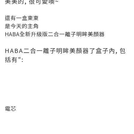
美美的, 很可愛噢~
還有一盒東東
是今天的主角
HABA全新升級版二合一離子明眸美顏器
HABA二合一離子明眸美顏器了盒子內, 包
括有":
電芯