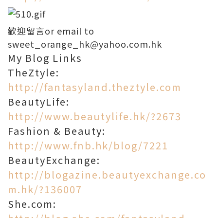
歡迎留言or email to
sweet_orange_hk@yahoo.com.hk
My Blog Links
TheZtyle:
http://fantasyland.theztyle.com
BeautyLife:
http://www.beautylife.hk/?2673
Fashion & Beauty:
http://www.fnb.hk/blog/7221
BeautyExchange:
http://blogazine.beautyexchange.co
m.hk/?136007
She.com: