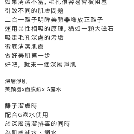
如果清潔不當, 毛孔很容易會被阻塞
引致不同的肌膚問題
二合一離子明眸美顏器釋放正離子
運用異性相吸的原理, 猶如一顆大磁石
吸走毛孔深處的污垢
徹底清潔肌膚
做好美肌第一步
好吧, 就來一個深層淨肌
深層淨肌
美顏器x面膜紙x G露水
離子潔膚時
配合G露水使用
於深層清潔排毒的同時
為肌膚補水、鎖水