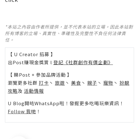
*本站之內容由作者所提供，並不代表本站的立場。因此本站對
所有博客的立場、真實性、準確性及完整性不負任何法律責
任。
【 U Creator 招募 】
出Post賺現金獎賞 l
登記《社群創作有價企劃》
【 睇Post + 參加品牌活動 】
瀏覽更多社群
打卡
丶
旅遊
丶
美食
丶
親子
丶
寵物
丶
扮靚
攻略
及
活動情報
U Blog開咗WhatsApp啦！發掘更多吃喝玩樂資訊！
Follow 我哋
！