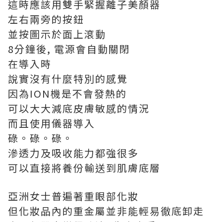
這時應該用雙手緊握離子美顏器
左右兩旁的按鈕
並按圖示於面上滾動
8分鐘後, 電源會自動關閉
在導入時
說實沒有什麼特別的感覺
因為ION機是不會發熱的
可以大大減底皮膚敏感的情況
而且使用儀器導入
碌。碌。碌。
滲透力及吸收能力都強很多
可以直接將養份輸送到肌膚底層
亞洲女士普遍著重眼部化妝
但化妝品內的重金屬並非能輕易徹底卸走