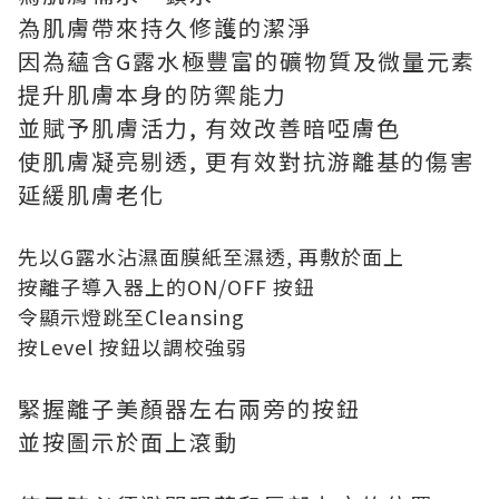
為肌膚帶來持久修護的潔淨
因為蘊含G露水極豐富的礦物質及微量元素
提升肌膚本身的防禦能力
並賦予肌膚活力, 有效改善暗啞膚色
使肌膚凝亮剔透, 更有效對抗游離基的傷害
延緩肌膚老化
先以G露水沾濕面膜紙至濕透, 再敷於面上
按離子導入器上的ON/OFF 按鈕
令顯示燈跳至Cleansing
按Level 按鈕以調校強弱
緊握離子美顏器左右兩旁的按鈕
並按圖示於面上滾動