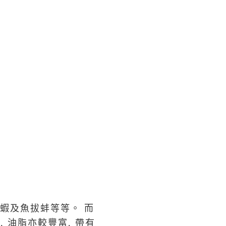
蝦及魚拔蚌等等。 而
, 油脂亦較豐富,
帶有