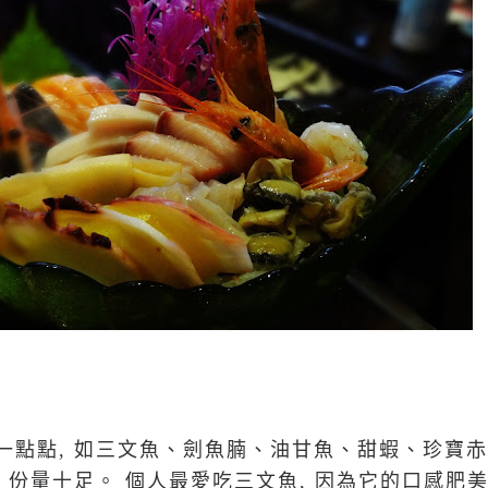
一點點, 如三文魚、劍魚
腩
、油甘魚
、甜蝦、珍寶赤
 份量十足。 個人最愛吃三文魚, 因為它的口感肥美