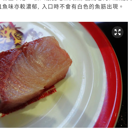
且魚味亦較濃郁, 入口時不會
有白色的魚筋出現。