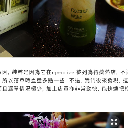
, 純粹是因為它在openrice 被列為得獎熱店, 不
 所以落單時盡量多點一些, 不過, 我們後來發現, 
而且漏單情況極少, 加上店員亦非常勤快, 能快速把