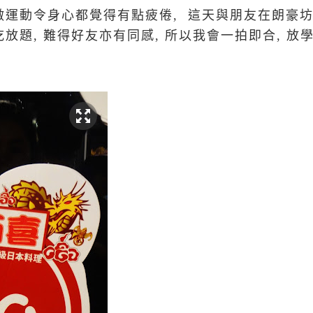
做運動令身心都覺得有點疲倦, 這天與朋友在朗豪坊
吃放題, 難得好友亦有同感, 所以我會一拍即合, 