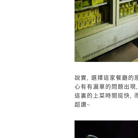
說實, 選擇這家餐廳的原因
心有有
漏單的問題出現,
這裏的上菜時間挺快, 
超讚~