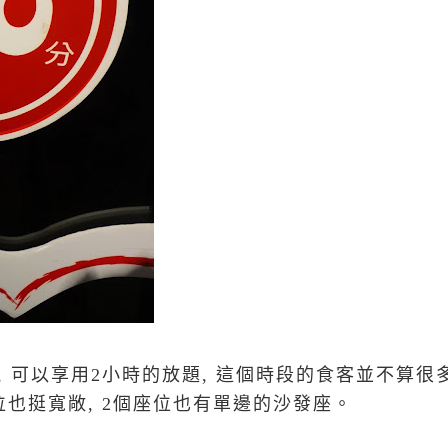
座, 可以享用2小時的放題, 這個時段的食客並不算很
位也挺寬敞, 2個座位也有單邊的沙發座。