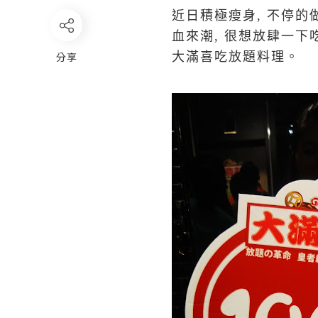
近日積極瘦身, 不停的
血來潮, 很想放肆一下
分享
大滿喜吃放題料理。