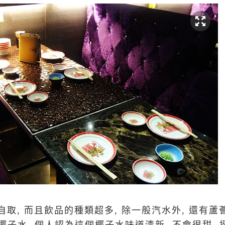
取, 而且飲品的種類超多, 除一般汽水外, 還有蘆薈