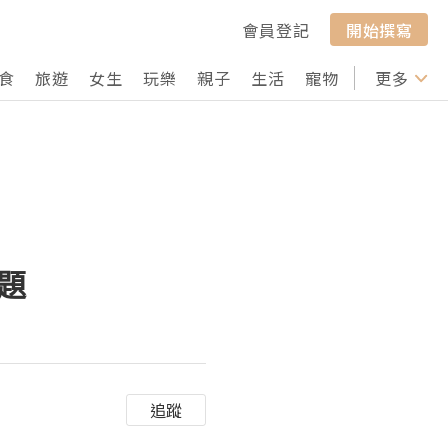
會員登記
開始撰寫
食
旅遊
女生
玩樂
親子
生活
寵物
行山
更多
打卡
題
追蹤