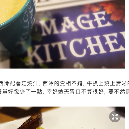
冷配蘑菇燒汁, 西冷的賣相不錯, 牛扒上燒上清晰
份量好像少了一點, 幸好這天胃口不算很好, 要不