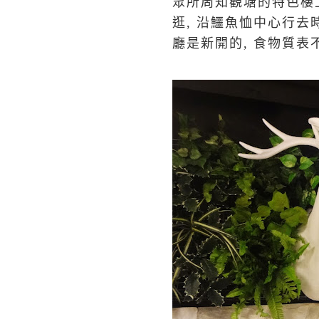
眾所周知觀塘的特色樓上
逛, 沿鱷魚恤中心行去
廳是新開的, 食物質表