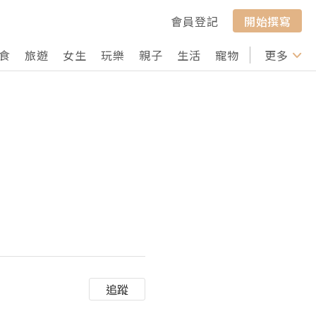
會員登記
開始撰寫
食
旅遊
女生
玩樂
親子
生活
寵物
行山
更多
打卡
追蹤