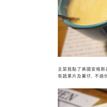
主菜我點了美國安格斯西
有蔬果片及薯仔, 不過