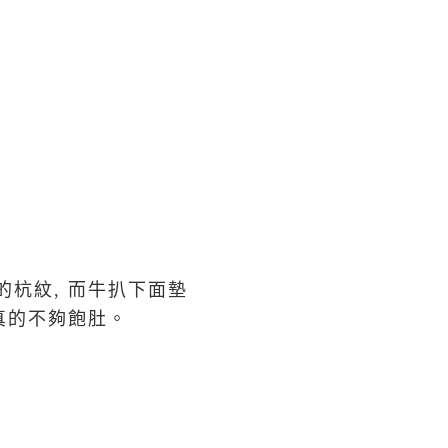
的杭紋, 而牛扒下面墊
然真的不夠飽肚。