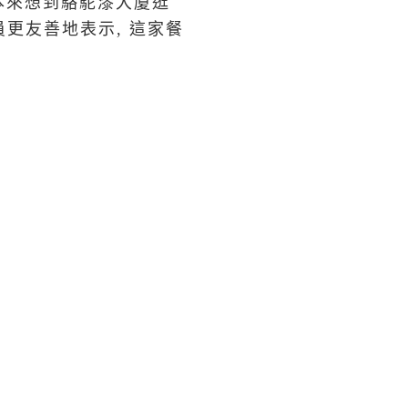
 本來想到駱駝漆大廈逛
員更友善地表示, 這家餐