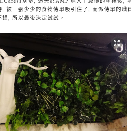
Cafe特別多, 這天於AMP 購入了減價的傘裙後,
時, 被一張少少的食物傳單吸引住了, 而派傳單的職
不錯, 所以最後決定試試。