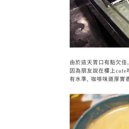
由於這天胃口有點欠佳, 
因為朋友說在樓上caf
有水準, 咖啡味道厚實香