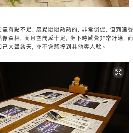
空氣有點不足, 感覺悶悶熱熱的, 非常侷促, 但到逹
點像森林, 而且空間感十足, 坐下時感覺非常舒適, 
知己大聲談天, 亦不會騷擾到其他客人號。