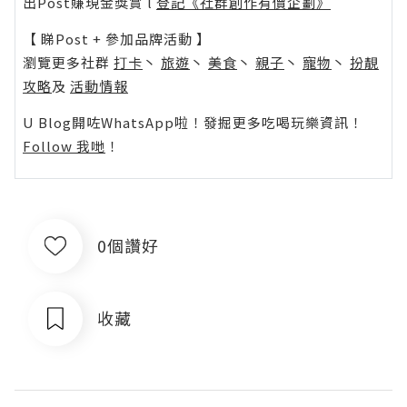
出Post賺現金獎賞 l
登記《社群創作有價企劃》
【 睇Post + 參加品牌活動 】
瀏覽更多社群
打卡
丶
旅遊
丶
美食
丶
親子
丶
寵物
丶
扮靚
攻略
及
活動情報
U Blog開咗WhatsApp啦！發掘更多吃喝玩樂資訊！
Follow 我哋
！
0個讚好
收藏