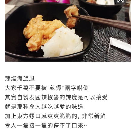
辣爆海旋風
大家千萬不要被"辣爆"兩字嚇倒
其實自製泰國辣椒醬的辣度是可以接受
就是那種令人越吃越愛的味道
加上東方螺口感爽爽脆脆的, 非常新鮮
令人一隻接一隻的停不了口來~