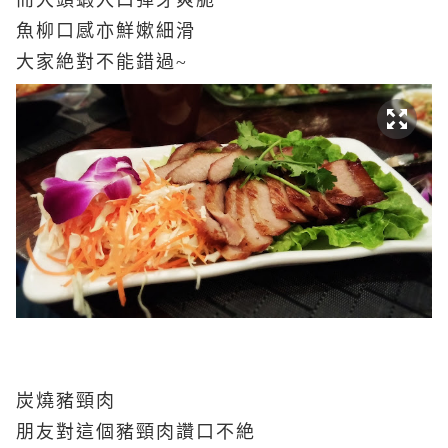
而大頭蝦入口彈牙爽脆
魚柳口感亦鮮嫰細滑
大家絶對不能錯過~
炭燒豬頸肉
朋友對這個豬頸肉讚口不絶