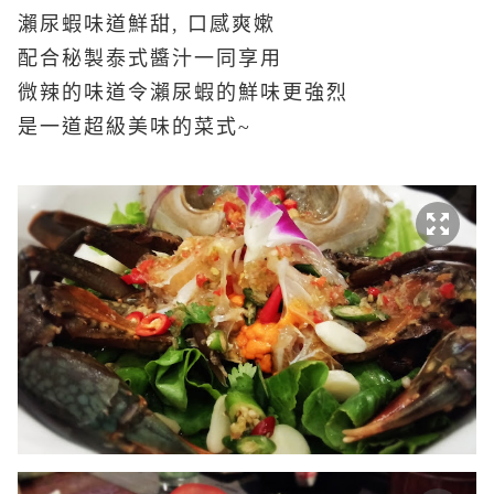
瀨尿蝦味道鮮甜, 口感爽嫰
配合秘製泰式醬汁一同享用
微辣的味道令瀨尿蝦的鮮味更強烈
是一道超級美味的菜式~