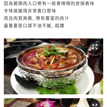
因為豬頸肉入口帶有一股香噴噴的炭燒香味
令味道變得非常香口惹味
而且肉質爽脆, 帶有豐富的肉汁
最重要是口感不油不膩, 超讚