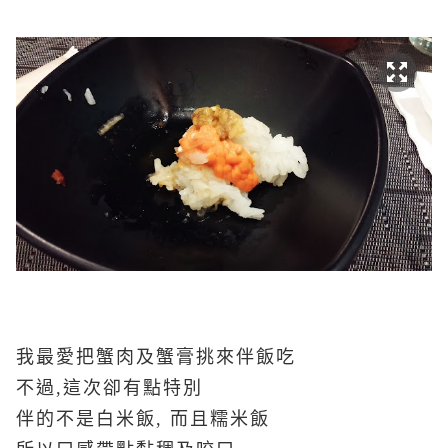
我最愛把蟹肉及蟹膏挑來伴飯吃
不過,這次卻有點特別
伴的不是白米飯, 而且糯米飯