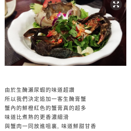
由於生醃瀨尿蝦的味道超讚
所以我們決定追加一客生醃膏蟹
蟹內的鮮橙紅色的蟹膏真的超多
味道比煮熟的更香濃細滑
與蟹肉一同放進咀裏, 味道鮮甜甘香