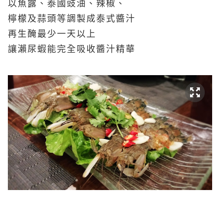
以魚露、泰國豉油、辣椒、
檸檬及蒜頭等調製成泰式醬汁
再生醃最少一天以上
讓瀨尿蝦能完全吸收醬汁精華