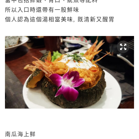
當中包括鮮蝦、青口、魷魚等配料
所以入口時還帶有一股鮮味
個人認為這個湯相當美味, 既清新又醒胃
南瓜海上鲜