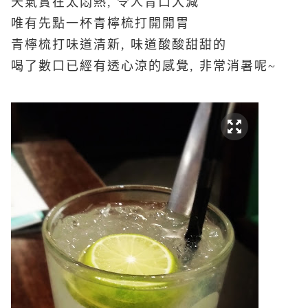
天氣實在太悶熱, 令人胃口大減
唯有先點一杯青檸梳打開開胃
青檸梳打味道清新, 味道酸酸甜甜的
喝了數口已經有透心涼的感覺, 非常消暑呢~