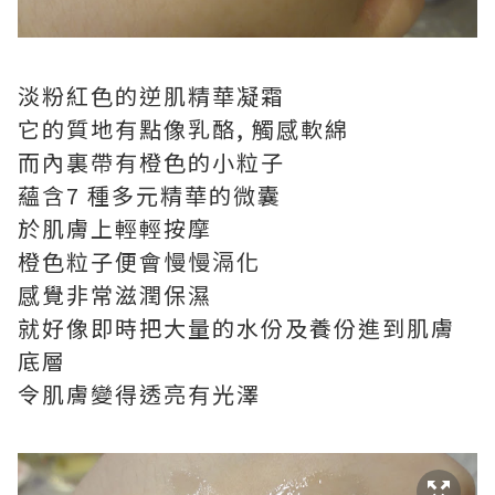
淡粉紅色的逆肌精華凝霜
它的質地有點像乳酪, 觸感軟綿
而內裏帶有橙色的小粒子
蘊含7 種多元精華的微囊
於肌膚上輕輕按摩
橙色粒子便會慢慢滆化
感覺非常滋潤保濕
就好像即時把大量的水份及養份進到肌膚
底層
令肌膚變得透亮有光澤