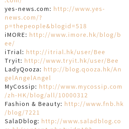
yes-news.com:
http://www.yes-
news.com/?
p=thepeople&blogid=518
iMORE:
http://www.imore.hk/blog/b
ee/
iTrial:
http://itrial.hk/user/Bee
Tryit:
http://www.tryit.hk/user/Bee
LadyQooza:
http://blog.qooza.hk/An
gelAngelAngel
MyCossip:
http://www.mycossip.com
/zh-HK/blog/all/10000312
Fashion & Beauty:
http://www.fnb.hk
/blog/7221
SalaDblog:
http://www.saladblog.co