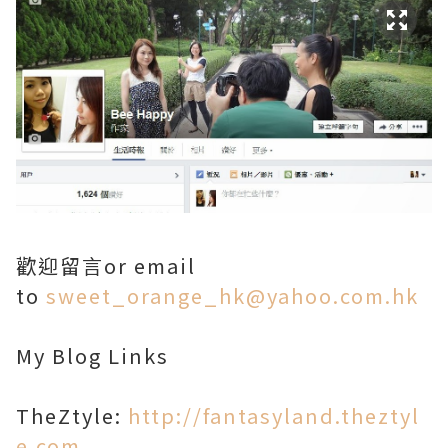
歡迎留言or email
to
sweet_orange_hk@yahoo.com.hk
My Blog Links
TheZtyle:
http://fantasyland.theztyl
e.com