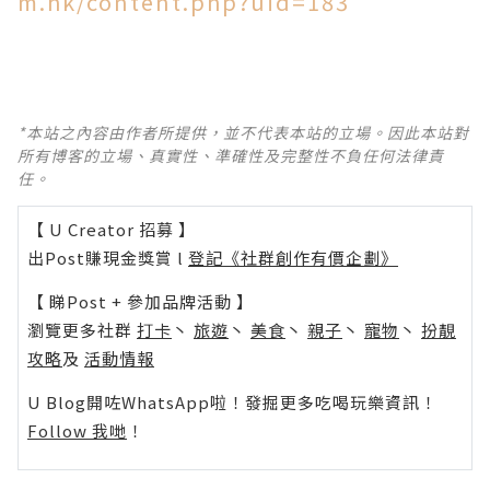
m.hk/content.php?uid=183
*本站之內容由作者所提供，並不代表本站的立場。因此本站對
所有博客的立場、真實性、準確性及完整性不負任何法律責
任。
【 U Creator 招募 】
出Post賺現金獎賞 l
登記《社群創作有價企劃》
【 睇Post + 參加品牌活動 】
瀏覽更多社群
打卡
丶
旅遊
丶
美食
丶
親子
丶
寵物
丶
扮靚
攻略
及
活動情報
U Blog開咗WhatsApp啦！發掘更多吃喝玩樂資訊！
Follow 我哋
！