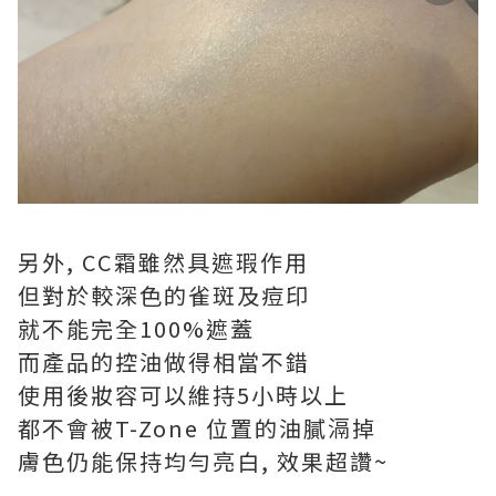
另外, CC霜雖然具遮瑕作用
但對於較深色的雀斑及痘印
就不能完全100%遮蓋
而產品的控油做得相當不錯
使用後妝容可以維持5小時以上
都不會被T-Zone 位置的油膩滆掉
膚色仍能保持均勻亮白, 效果超讚~