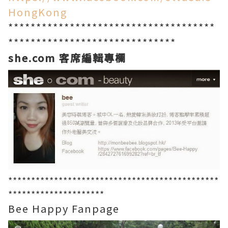
HongKong
*************************************
******************************
she.com 客席編輯專欄
**********************************************
*********************
Bee Happy Fanpage