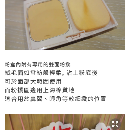
粉盒內附有專用的雙面粉撲
絨毛面如雪紡般輕柔, 沾上粉底後
可於面部大範圍使用
而粉撲圍邊用上海棉質地
適合用於鼻翼、眼角等較細緻的位置