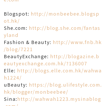
Blogspot:
http://monbeebee.blogsp
ot.hk/
She.com:
http://blog.she.com/fantas
yland
Fashion & Beauty:
http://www.fnb.hk
/blog/7221
BeautyExchange:
http://blogazine.b
eautyexchange.com.hk/?136007
Elle:
http://blogs.elle.com.hk/wahwa
h1224/
uBeauty:
https://blog.ulifestyle.com.
hk/blogger/monbeebee/
Sina:
http://wahwah1223.mysinablog
.com/