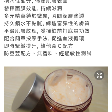
抱水性油分, 佈滿肌膚表面
發揮面膜效能, 持續滋潤
多元精華鎖於微囊, 瞬間深層滲透
持久鎖水不黏膩, 締造富彈性的膚質
平滑肌膚紋理, 發揮粧前打底霜功效
配合簡單按摩手法, 促進血液循環
即時緊緻提升, 維他命Ｃ配方
防荳荳配方、無香料、經過敏性測試