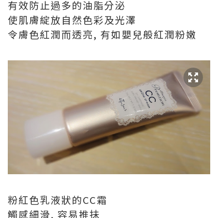
有效防止過多的油脂分泌
使肌膚綻放自然色彩及光澤
令膚色紅潤而透亮, 有如嬰兒般紅潤粉嫩
粉紅色乳液狀的CC霜
觸感細滑, 容易推抺