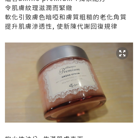
令肌膚紋理滋潤而緊緻
軟化引致膚色暗啞和膚質粗糙的老化角質
提升肌膚滲透性, 使新陳代謝回復規律