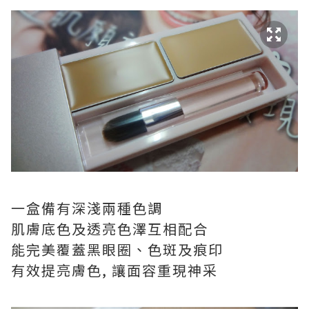
一盒備有深淺兩種色調
肌膚底色及透亮色澤互相配合
能完美覆蓋黑眼圈、色斑及痕印
有效提亮膚色, 讓面容重現神采