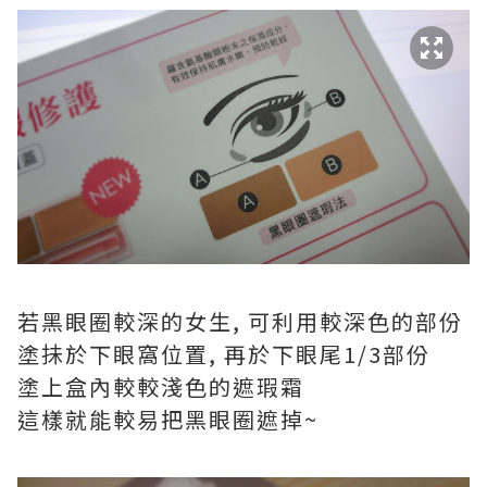
若黑眼圈較深的女生, 可利用較深色的部份
塗抺於下眼窩位置, 再於下眼尾1/3部份
塗上盒內較較淺色的遮瑕霜
這樣就能較易把黑眼圈遮掉~