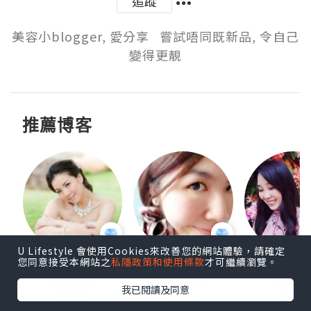
追蹤
美容小blogger, 愛分享   嘗試唔同既新品, 令自己
變得更靚
推薦博客
U Lifestyle 會使用Cookies來改善您的網站體驗，請確定
您同意接受本網站之
私隱政策和使用條款
才可繼續瀏覽。
h 夏沫
Amy Ng
♥Eunice♥
我已閱讀及同意
追蹤
追蹤
追蹤