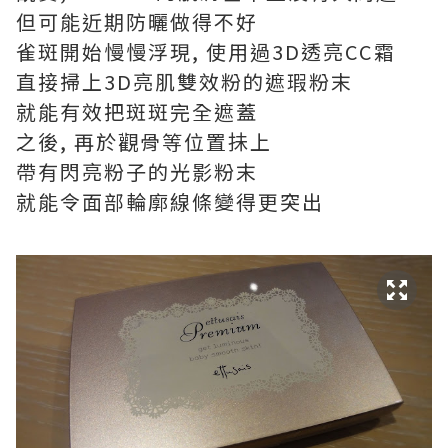
但可能近期防曬做得不好
雀斑開始慢慢浮現, 使用過3D透亮CC霜
直接掃上3D亮肌雙效粉的遮瑕粉末
就能有效把斑斑完全遮蓋
之後, 再於觀骨等位置抺上
帶有閃亮粉子的光影粉末
就能令面部輪廓線條變得更突出