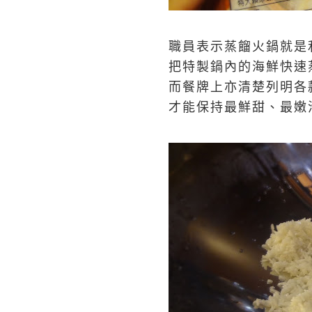
職員表示蒸餾火鍋就是
把特製鍋內的海鮮快速
而餐牌上亦清楚列明各
才能保持最鮮甜、最嫩