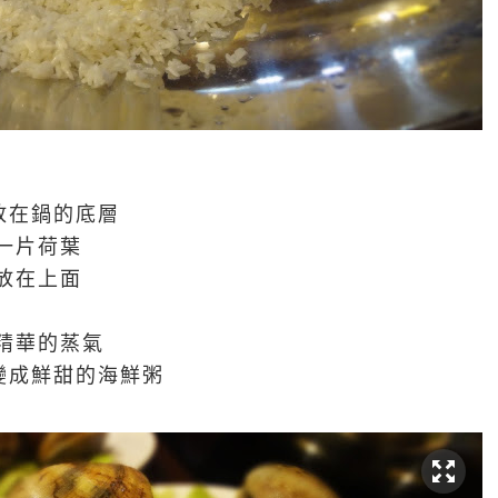
放在鍋的底層
一片荷葉
放在上面
精華的蒸氣
變成鮮甜的海鮮粥