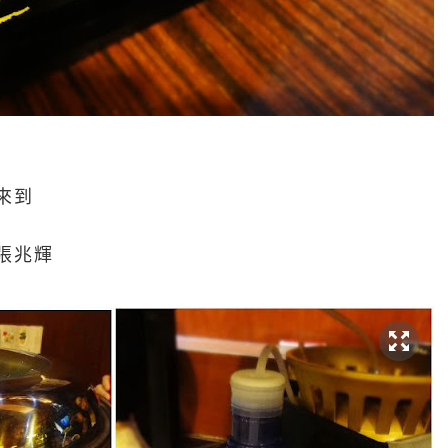
來到
張兆輝