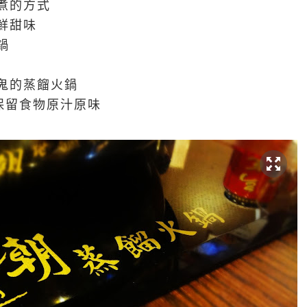
煮的方式
鮮甜味
鍋
鬼的蒸餾火鍋
保留食物原汁原味