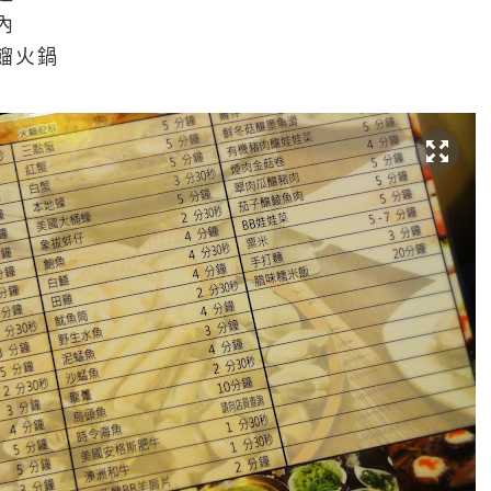
內
餾火鍋