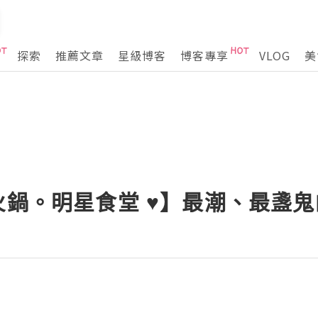
探索
推薦文章
星級博客
博客專享
VLOG
美
火鍋。明星食堂 ♥】最潮、最盞