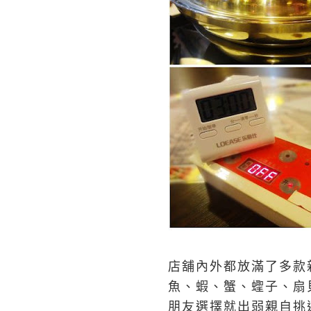
店舖內外都放滿了多款
魚、蝦、蟹、蟶子、扇
朋友選擇就出弱親自挑