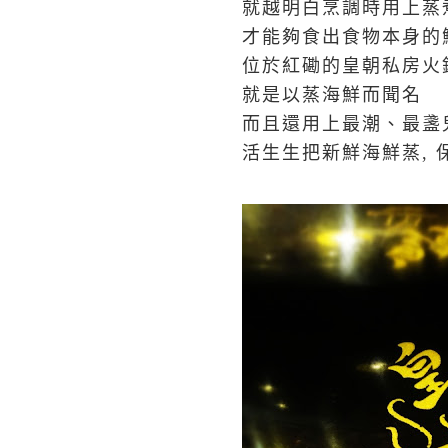
就越明白烹調時用上蒸
才能夠食出食物本身的
位於紅磡的皇朝私房火
就是以蒸海鮮而聞名
而且還用上最潮、最盞
活生生把新鮮海鮮蒸, 