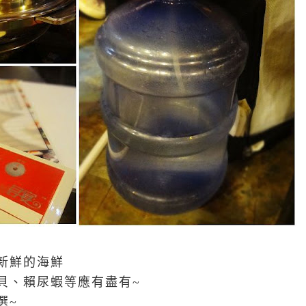
新鮮的海鮮
貝、賴尿蝦等應有盡有~
選~