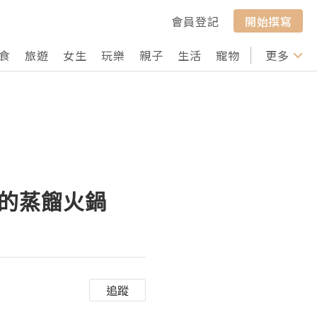
會員登記
開始撰寫
食
旅遊
女生
玩樂
親子
生活
寵物
行山
更多
打卡
鬼的蒸餾火鍋
追蹤