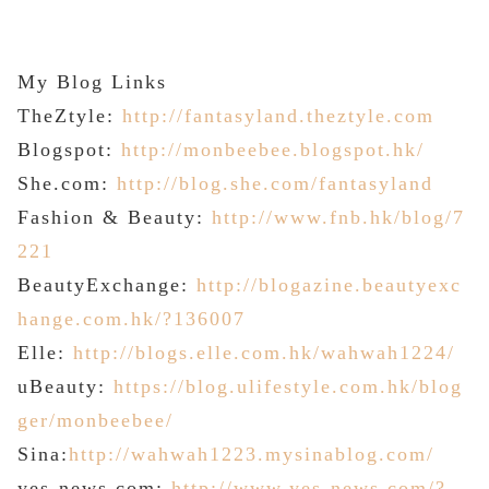
My
Blog Links
TheZtyle:
http://fantasyland.theztyle.com
Blogspot:
http://monbeebee.blogspot.hk/
She.com:
http://blog.she.com/fantasyland
Fashion
&
Beauty
:
http://www.fnb.hk/blog/7
221
BeautyExchange:
http://blogazine.beautyexc
hange.com.hk/?136007
Elle:
http://blogs.elle.com.hk/wahwah1224/
uBeauty:
https://blog.ulifestyle.com.hk/blog
ger/monbeebee/
Sina:
http://wahwah1223.mysinablog.com/
yes-news.com:
http://www.yes-news.com/?