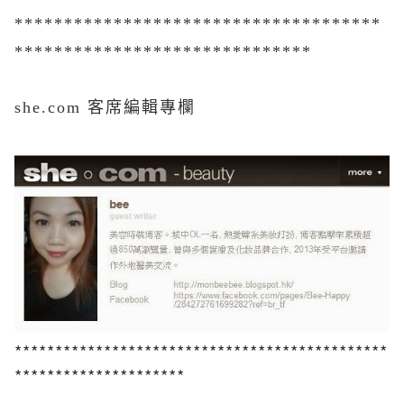
*************************************
******************************
she.com 客席編輯專欄
**********************************************
*********************