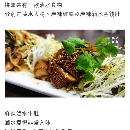
拼盤共有三款滷水食物
分別是滷水大腸、麻辣雞絲及麻辣
滷水金錢肚
麻辣
滷水牛肚
滷水煮得非常入味