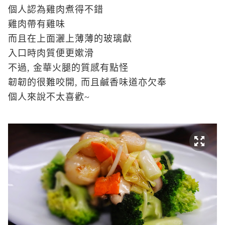
個人認為雞肉煮得不錯
雞肉帶有雞味
而且在上面灑上薄薄的玻璃獻
入口時肉質便更嫰滑
不過, 金華火腿的質感有點怪
韌韌的很難咬開, 而且鹹香味道亦欠奉
個人來說不太喜歡~