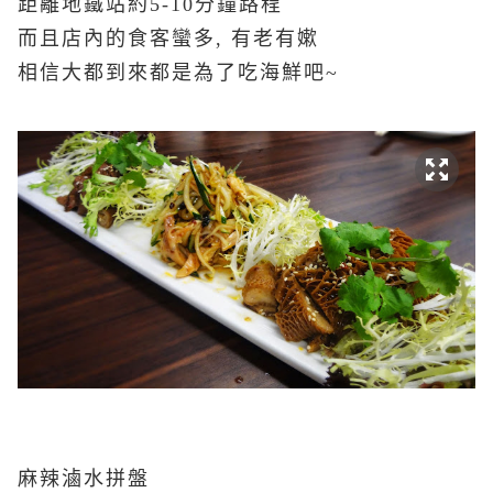
距離地鐵站約5-10分鐘路程
而且店內的食客蠻多, 有老有嫰
相信大都到來都是為了吃海鮮吧~
麻辣滷水拼盤