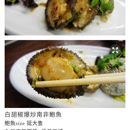
白胡椒爆炒南非鮑魚
鮑魚size 挺大隻