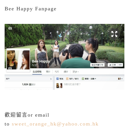
Bee Happy Fanpage
歡迎留言or email
to
sweet_orange_hk@yahoo.com.hk