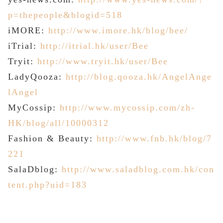
p=thepeople&blogid=518
iMORE:
http://www.imore.hk/blog/bee/
iTrial:
http://itrial.hk/user/Bee
Tryit:
http://www.tryit.hk/user/Bee
LadyQooza:
http://blog.qooza.hk/AngelAnge
lAngel
MyCossip:
http://www.mycossip.com/zh-
HK/blog/all/10000312
Fashion
&
Beauty
:
http://www.fnb.hk/blog/7
221
SalaDblog:
http://www.saladblog.com.hk/con
tent.php?uid=183