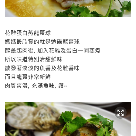
花雕蛋白蒸龍躉球
媽媽最欣賞的就是這碟龍躉球
龍躉起肉後, 加入花雕及蛋白一同蒸煮
所以味道特別清甜鮮味
散發著淡淡的魚香及花雕香味
而且龍躉非常新鮮
肉質爽滑, 充滿魚味, 讚~