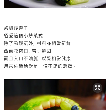
碧綠炒帶子
極愛這個小炒菜式
除了夠鑊氣外, 材料亦相當新鮮
西蘭花爽口, 帶子鮮甜
而且入口不油膩, 感覺相當健康
用來佐飯絶對是一個不錯的選擇~