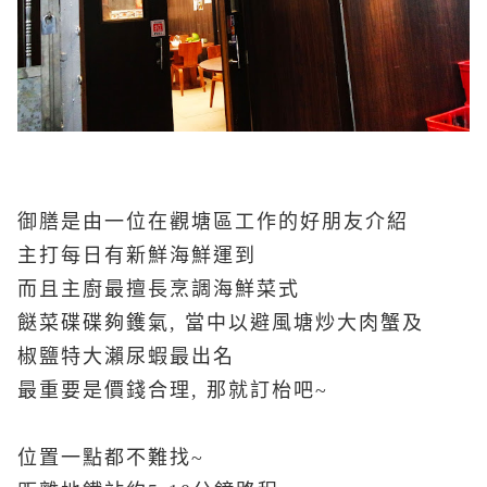
御膳是由一位在觀塘區工作的好朋友介紹
主打每日有新鮮海鮮運到
而且主廚最擅長烹調海鮮菜式
餸菜碟碟夠鑊氣, 當中以避風塘炒大肉蟹及
椒鹽特大瀨尿蝦最出名
最重要是價錢合理, 那就訂枱吧~
位置一點都不難找~