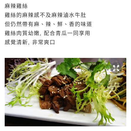
麻辣雞絲
雞絲的麻辣感不及麻辣滷水牛肚
但仍然帶有
麻、辣、鮮、香的味道
雞絲肉質幼嫩, 配合青瓜一同享用
感覺清新, 非常爽口