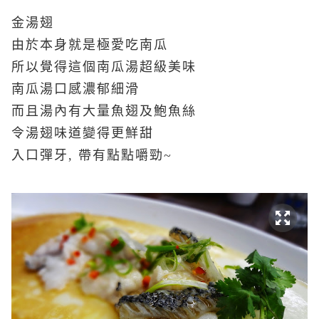
金湯翅
由於本身就是極愛吃南瓜
所以覺得這個南瓜湯超級美味
南瓜湯口感濃郁細滑
而且湯內有大量魚翅及鮑魚絲
令湯翅味道變得更鮮甜
入口彈牙, 帶有點點嚼勁~