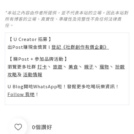
*本站之內容由作者所提供，並不代表本站的立場。因此本站對
所有博客的立場、真實性、準確性及完整性不負任何法律責
任。
【 U Creator 招募 】
出Post賺現金獎賞 l
登記《社群創作有價企劃》
【 睇Post + 參加品牌活動 】
瀏覽更多社群
打卡
丶
旅遊
丶
美食
丶
親子
丶
寵物
丶
扮靚
攻略
及
活動情報
U Blog開咗WhatsApp啦！發掘更多吃喝玩樂資訊！
Follow 我哋
！
0個讚好