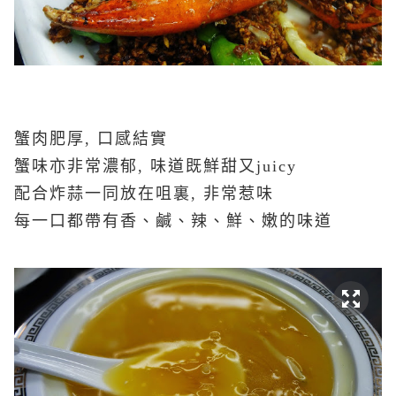
蟹肉肥厚, 口感結實
蟹味亦非常濃郁,
味道既鮮甜又juicy
配合炸蒜一同放在咀裏, 非常惹味
每一口都帶有
香、鹹、辣、鮮、嫩的味道