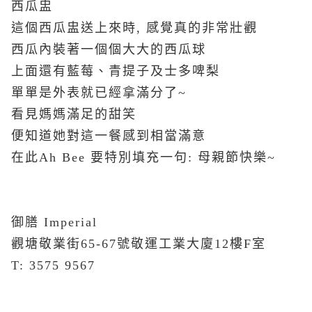
西瓜盅
這個西瓜盅送上來時, 感覺真的非常壯觀
西瓜內裝著一個個大大的西瓜球
上面還有藍莓、青提子及士多啤梨
單單是外表就已經拿滿分了~
看見媽媽滿足的甜笑
便知道她對這一餐感到相當滿意
在此Ah Bee 要特別填充一句: 母親節快樂~
御膳 Imperial
觀塘敬業街65-67號敬運工業大廈12樓F室
T: 3575 9567