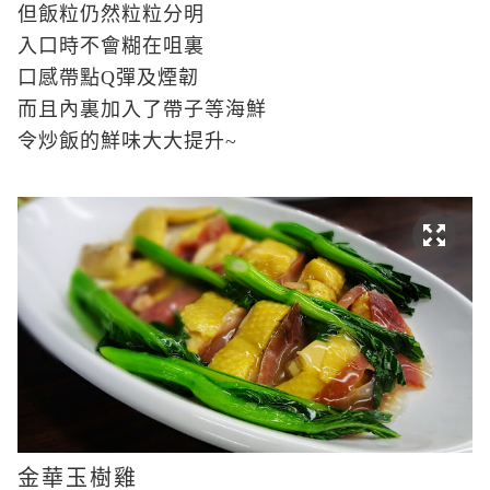
但飯粒仍然粒粒分明
入口時不會糊在咀裏
口感帶點Q彈及煙韌
而且內裏加入了帶子等海鮮
令炒飯的鮮味大大提升~
金華玉樹雞