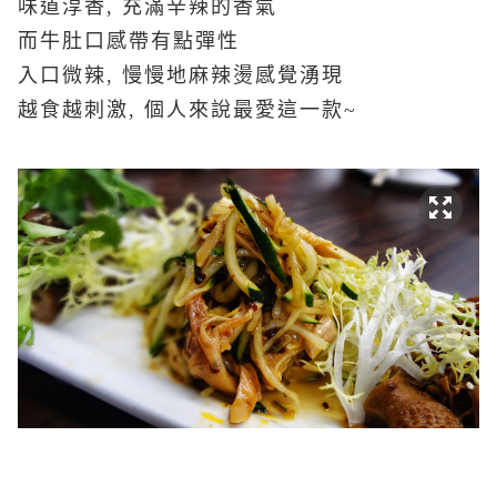
味道
淳香, 充滿
辛辣的香氣
而牛肚口感帶有點彈性
入口微辣, 慢慢地麻辣燙感覺湧現
越食越刺激, 個人來說最愛這一款~