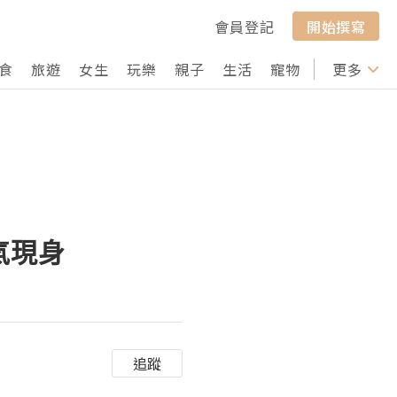
會員登記
開始撰寫
食
旅遊
女生
玩樂
親子
生活
寵物
行山
更多
打卡
帥氣現身
追蹤