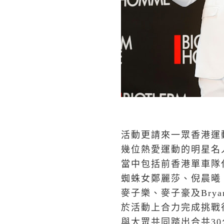
活動更請來一眾香港運
幾位熱愛運動的明星名
當中包括前香港單車隊
蜘蛛女鄭麗莎、倪晨曦
麥子樂、麥子豪及Brya
於活動上合力完成挑戰
與大眾共同踏出合共3