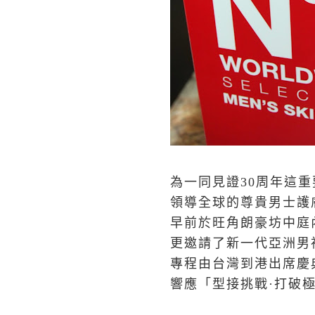
為一同見證30周年這
領導全球的尊貴男士護膚品
早前於旺角朗豪坊中庭
更邀請了新一代亞洲男神級
專程由台灣到港出席慶
響應「型接挑戰·打破