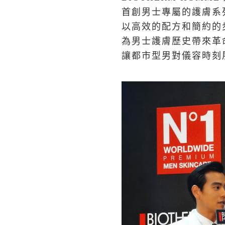
首創男士專屬的護膚系
以高效的配方和簡約的
為男士護膚歷史帶來革
讓都市型男對儀容時刻