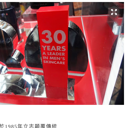
E 於1985年立志顛覆傳統