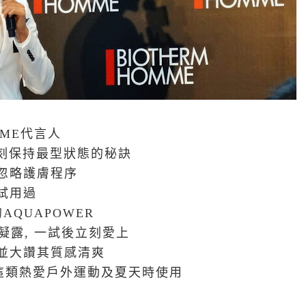
MME代言人
己時刻保持最型狀態的秘訣
忽略護膚程序
試用過
AQUAPOWER
凝露, 一試後立刻愛上
並大讚其質感清爽
他這類熱愛戶外運動及夏天時使用