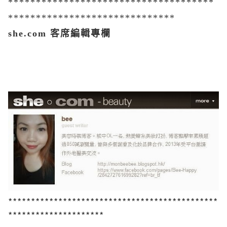
*************************************
******************************
she.com 客席編輯專欄
**********************************************
*********************