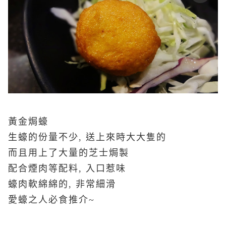
黃金焗蠔
生蠔的份量不少, 送上來時大大隻的
而且用上了大量的芝士焗製
配合煙肉等配料
, 入口
惹味
蠔肉軟綿綿的, 非常細滑
愛蠔之人必食推介~