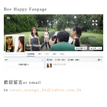
Bee Happy Fanpage
歡迎留言or email
to
sweet_orange_hk@yahoo.com.hk