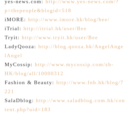
yes-news.com:
http://www.yes-news.com/?
p=thepeople&blogid=518
iMORE:
http://www.imore.hk/blog/bee/
iTrial:
http://itrial.hk/user/Bee
Tryit:
http://www.tryit.hk/user/Bee
LadyQooza:
http://blog.qooza.hk/AngelAnge
lAngel
MyCossip:
http://www.mycossip.com/zh-
HK/blog/all/10000312
Fashion
&
Beauty
:
http://www.fnb.hk/blog/7
221
SalaDblog:
http://www.saladblog.com.hk/con
tent.php?uid=183