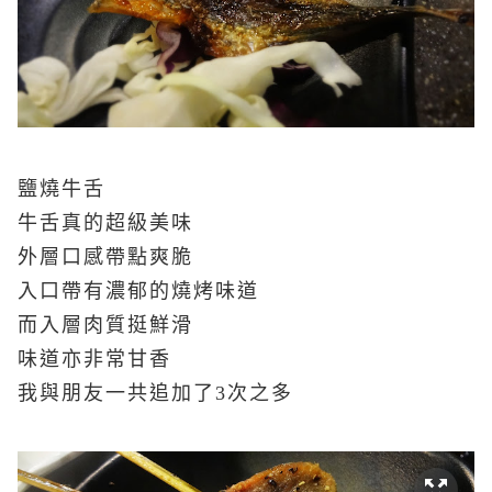
鹽燒牛舌
牛舌真的超級美味
外層口感帶點爽脆
入口帶有濃郁的
燒烤味道
而入層肉質挺鮮滑
味道亦非常甘香
我與朋友一共追加了3次之多