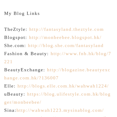
My
Blog Links
TheZtyle:
http://fantasyland.theztyle.com
Blogspot:
http://monbeebee.blogspot.hk/
She.com:
http://blog.she.com/fantasyland
Fashion
&
Beauty
:
http://www.fnb.hk/blog/7
221
BeautyExchange:
http://blogazine.beautyexc
hange.com.hk/?136007
Elle:
http://blogs.elle.com.hk/wahwah1224/
uBeauty:
https://blog.ulifestyle.com.hk/blog
ger/monbeebee/
Sina:
http://wahwah1223.mysinablog.com/