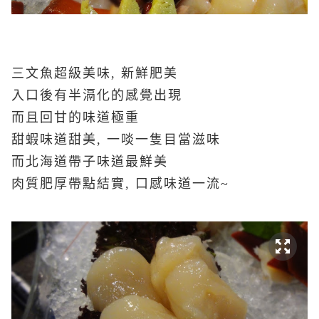
三文魚超級美味, 新鮮肥美
入口後有半滆化的感覺出現
而且回甘的味道極重
甜蝦味道甜美, 一啖一隻目當滋味
而北海道帶子
味道最鮮美
肉質肥厚帶點結實, 口感味道一流~