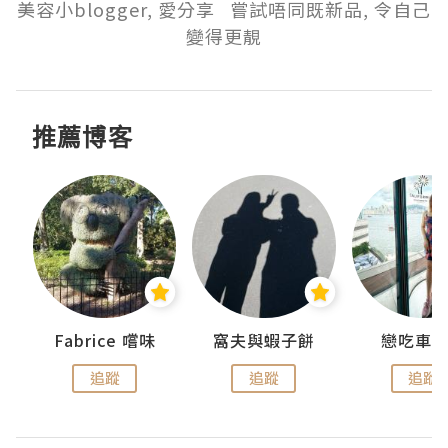
美容小blogger, 愛分享   嘗試唔同既新品, 令自己
變得更靚
推薦博客
Fabrice 嚐味
窩夫與蝦子餅
戀吃車
追蹤
追蹤
追蹤