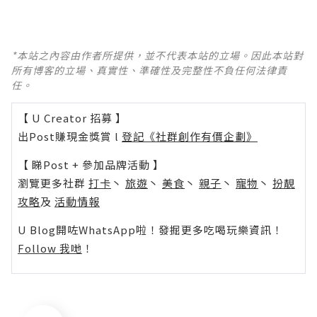
*本站之內容由作者所提供，並不代表本站的立場。因此本站對
所有博客的立場、真實性、準確性及完整性不負任何法律責
任。
【 U Creator 招募 】
出Post賺現金獎賞 l
登記《社群創作有價企劃》
【 睇Post + 參加品牌活動 】
瀏覽更多社群
打卡
丶
旅遊
丶
美食
丶
親子
丶
寵物
丶
扮靚
攻略
及
活動情報
U Blog開咗WhatsApp啦！發掘更多吃喝玩樂資訊！
Follow 我哋
！