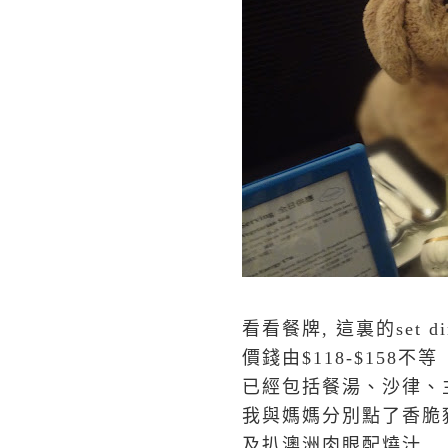
看看餐牌, 這裏的set d
價錢由$118-$158不等
已經包括餐湯、沙律、
我與媽媽分別點了香脆
及扒澳洲肉眼配燒汁