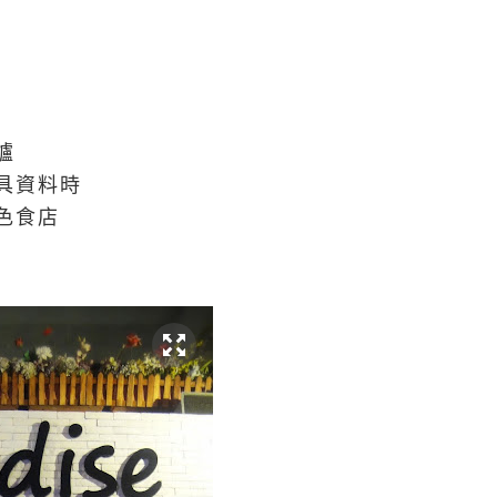
爐
具資料時
色食店