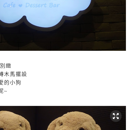
修很別緻
轉木馬擺設
愛的小狗
呢~