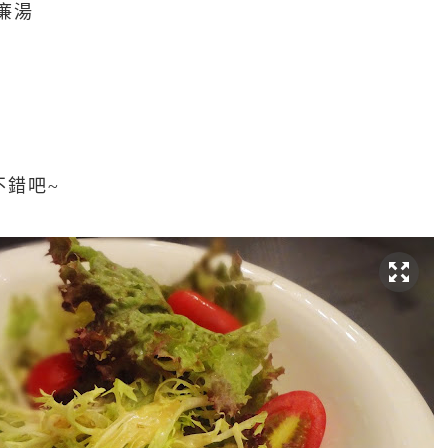
廉湯
不錯吧~