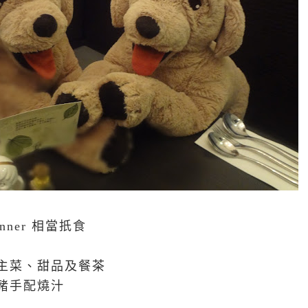
inner 相當扺食
主菜、甜品及餐茶
豬手配燒汁