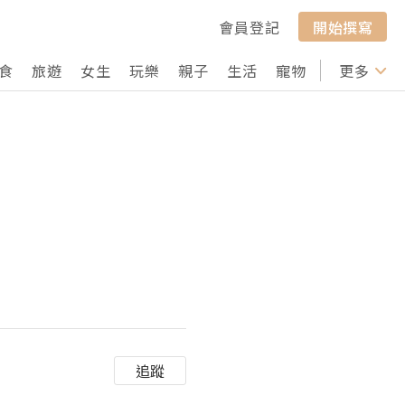
會員登記
開始撰寫
食
旅遊
女生
玩樂
親子
生活
寵物
行山
更多
打卡
追蹤