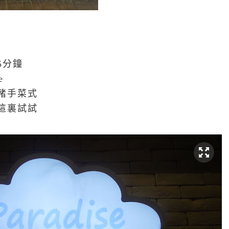
5分鐘
e
豬手菜式
這裏試試