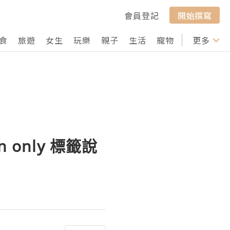
會員登記
開始撰寫
食
旅遊
女生
玩樂
親子
生活
寵物
行山
更多
打卡
n only 標籤說