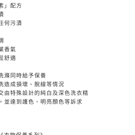
素」配方
漬
任何污漬
調
葉香氣
鬆舒適
洗滌同時給予保養
洗造成損壞、脫線等情況
交由特殊設計的純白及深色洗衣精
，並達到護色、明亮顏色等訴求