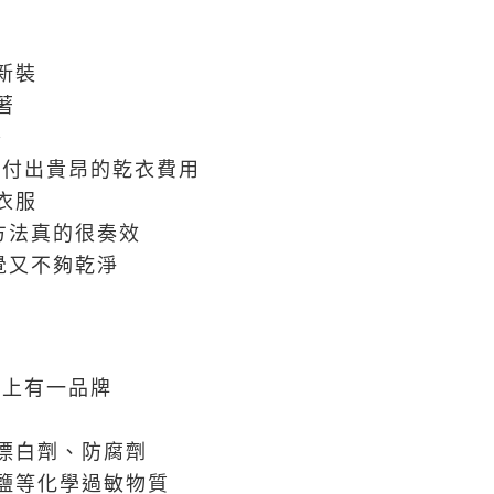
新裝
著
~
都不願付出貴昂的乾衣費用
衣服
方法真的很奏效
覺又不夠乾淨
市面上有一品牌
漂白劑、防腐劑
鹽等化學過敏物質