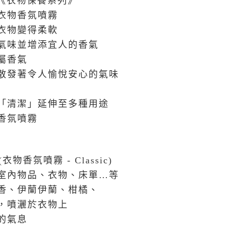
 的《衣物保養系列》
衣物香氛噴霧
衣物變得柔軟
氣味並增添宜人的香氣
屬香氣
散發著令人愉悅安心的氣味
「清潔」延伸至多種用途
香氛噴霧
sic (衣物香氛噴霧 - Classic)
室內物品、衣物、床單…等
香、伊蘭伊蘭、柑橘、
，噴灑於衣物上
的氣息