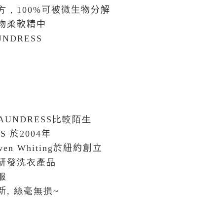
，100%
可被微生物分解
物柔軟精中
UNDRESS
LAUNDRESS比較陌生
S
於2004年
Gwen Whiting於紐約創立
研發洗衣產品
服
新,
絲毫無損~