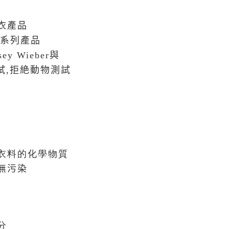
衣產品
系列產品
sey Wieber
與
試,拒絶
動物測試
衣料的化學物質
無污染
分