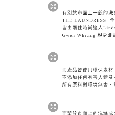
有別於市面上一般的洗
THE LAUNDRESS
全
皆由兩住
時尚達人
Lind
Gwen Whiting
親身測
而
產品皆使用環保素材
不添加任何有害人體及
所有
原料對環境無害、
而鑒於市面上的洗滌成