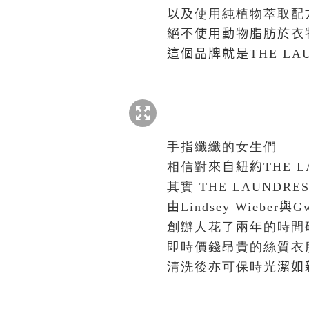
以及
使用純植物萃取配方
絕不使用動物脂肪於衣
這個品牌就是
THE LA
手指纖纖的女生們
相信對
來自紐約
THE 
其實
THE LAUNDRES
由Lindsey Wieber與
創辦人花了兩年的時間
即時價錢昂貴的
絲質衣
清洗後亦可保時
光潔如