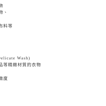
物
物、
布料等
cate Wash)
品等精緻材質的衣物
緻度