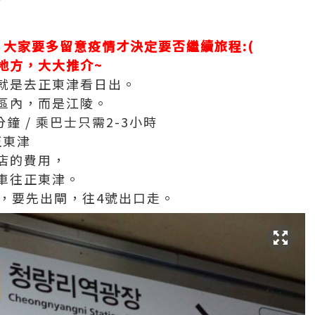
，大家要多留意疫情才決定要否繼續旅程:(
地方，大大推介~
就是去正東津看日出。
區內，而是江陵。
鐘 / 乘巴士只需2-3小時
正東津
店的費用，
車往正東津。
後，要先出閘，往4號出口走。