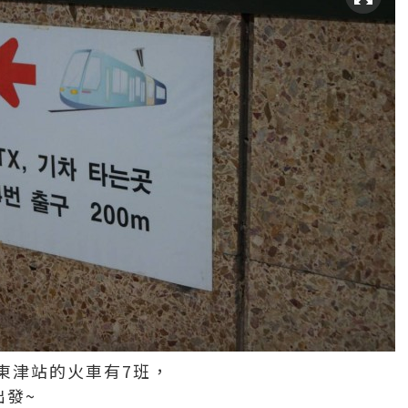
東津站的火車有7班，
出發~