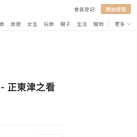
會員登記
開始撰寫
食
旅遊
女生
玩樂
親子
生活
寵物
行山
更多
打卡
 - 正東津之看