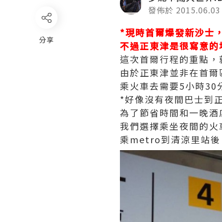
發佈於 2015.06.03
*現時首爾爆發新沙士
分享
不過正東津是很寫意的
這次首爾行程的重點，
由於正東津並非在首爾
乘火車去需要5小時30分
*好像沒有夜間巴士到
為了節省時間和一晚酒
我們選擇乘坐夜間的火
乘metro到清涼里站