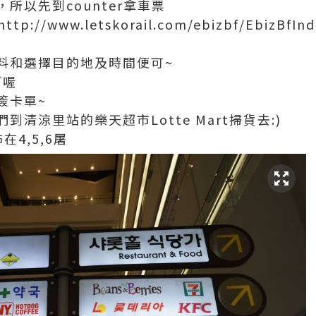
所以先到counter拿車票
tp://www.letskorail.com/ebizbf/EbizBfIn
料和選擇目的地及時間便可~
訂喔
簽卡單~
清涼里站的樂天超市Lotte Mart掃貨去:)
4,5,6屠