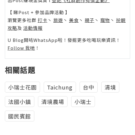
出Post賺現金獎賞 l
登記《社群創作有價企劃》
【 睇Post + 參加品牌活動 】
瀏覽更多社群
打卡
丶
旅遊
丶
美食
丶
親子
丶
寵物
丶
扮靚
攻略
及
活動情報
U Blog開咗WhatsApp啦！發掘更多吃喝玩樂資訊！
Follow 我哋
！
相關話題
小瑞士花園
Taichung
台中
清境
法國小鎮
清境農場
小瑞士
國民賓館