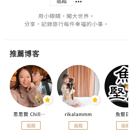
追蹤
用小眼睛，闖大世界。

分享，記錄旅行每件幸福的小事。
推薦博客
urnal
思思賢 ChillMyBabe
rikalammm
魚堅日
追蹤
追蹤
追蹤