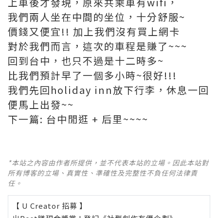
上車後才發現，原來共乘車有wifi，
我們兩人坐在中間的坐位，十分舒服~
價錢又便宜!! 加上我們沒有買上網卡
對於我們而言，這次的車程是賺了~~~
回到台中，也只不過是十二時多~
比我們預計早了一個多小時~很好!!!
我們先回holiday inn放下行李，休息一回
便馬上出發~~
下一篇: 台中閒逛 + 后里~~~~
*本站之內容由作者所提供，並不代表本站的立場。因此本站對
所有博客的立場、真實性、準確性及完整性不負任何法律責
任。
【 U Creator 招募 】