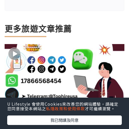
更多旅遊文章推薦
U Lifestyle 會使用Cookies來改善您的網站體驗，請確定
您同意接受本網站之
私隱政策和使用條款
才可繼續瀏覽。
我已閱讀及同意
VSN Buy Twitter Accounts:::@Top