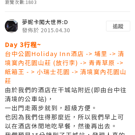
瀏覽次數:1803
夢妮卡闖大世界:D
追蹤
發佈於 2015.04.30
Day 3行程~
台中公園Holiday Inn酒店 -> 埔里 -> 清
境寞內花園山莊 (放行李) -> 青青草原 ->
紙箱王 - > 小瑞士花園 -> 清境寞內花園山
莊
由於我們的酒店在干城站附近(即由台中往
清境的公車站)，
一出門走兩步就到，超級方便。
也因為我們住得那麼近，所以我們早上可
以在酒店休閒地吃早餐，然後再出去。
我們預早15分鐘到了干城站，發現人真的