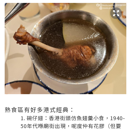
熟食區有好多港式經典：
碗仔翅：香港街頭仿魚翅羹小食，1940-
50年代喺廟街出現，呢度仲有花膠（但要