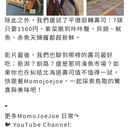
除此之外，我們還試了平價迴轉壽司：7碟
只要1560円，紫菜脆到咔咔聲，貝類、魷
魚、赤魚天婦羅都超新鮮。
影片最後，我們也聊到哪裡的壽司最好
吃：新潟？釧路？還是那珂湊魚市場？如
果你也在糾結北海道壽司值不值得一試，
快跟著Momojoejoe，一起探索鳥取的驚
喜與美味吧！
❞
更多MomoJoeJoe 日常↷
🐦 YouTube Channel: