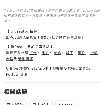
*本站之內容由作者所提供，並不代表本站的立場。因此本站對
所有博客的立場、真實性、準確性及完整性不負任何法律責
任。
【 U Creator 招募 】
出Post賺現金獎賞 l
登記《社群創作有價企劃》
【 睇Post + 參加品牌活動 】
瀏覽更多社群
打卡
丶
旅遊
丶
美食
丶
親子
丶
寵物
丶
扮靚
攻略
及
活動情報
U Blog開咗WhatsApp啦！發掘更多吃喝玩樂資訊！
Follow 我哋
！
相關話題
日本觀光
日本必去
JRPass