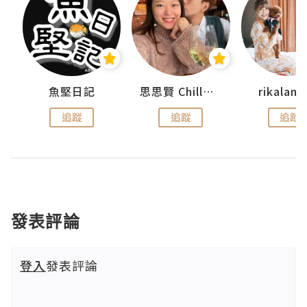
urnal
魚堅日記
思思賢 ChillMyBabe
rikala
追蹤
追蹤
追蹤
發表評論
登入
發表評論