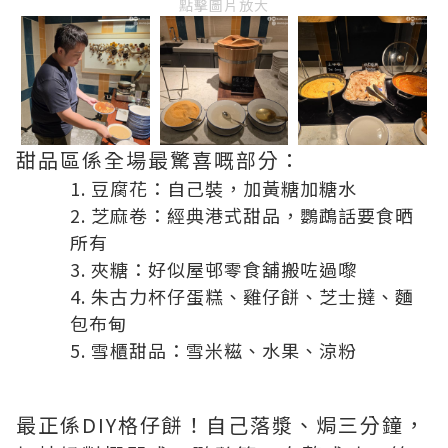
點擊圖片放大
甜品區係全場最驚喜嘅部分：
豆腐花：自己裝，加黃糖加糖水
芝麻卷：經典港式甜品，鸚鵡話要食晒
所有
夾糖：好似屋邨零食舖搬咗過嚟
朱古力杯仔蛋糕、雞仔餅、芝士撻、麵
包布甸
雪櫃甜品：雪米糍、水果、涼粉
最正係DIY格仔餅！自己落漿、焗三分鐘，