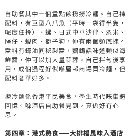
自助餐其中一個重點係撈撈冷麵。自己揀
配料，有巨型八爪魚（平時一袋得半隻，
呢度任拎）、螺、日式中華沙律、粟米、
腸仔、蜆肉、獅子狗，仲有兩個麵底揀。
醬料有蠔油同秘製醬，鸚鵡話味道類似海
鮮醬，仲可以加大量蒜蓉。自己拌勻後享
用，成個過程好似喺屋邨商場買冷麵，但
配料奢華好多。
撈冷麵係香港平民美食，學生時代嘅集體
回憶。喺酒店自助餐見到，真係好有心
思。
第四章：港式熟食——大排檔風味入酒店