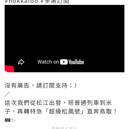
#hokkaido #多謝訂閱
沒有廣告，請訂閱支持：）
／
這次我們從松江出發，搭普通列車到米
子，再轉特急「超級松風號」直奔鳥取！
🚃✨
點擊圖片放大