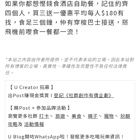
如果你都想慳錢食酒店自助餐，記住約齊
四個人，買三送一優惠平均每人$180有
找，食足三個鐘，仲有穿梭巴士接送，搭
飛機前嚟食一餐都一流！
*本站之內容由作者所提供，並不代表本站的立場。因此本站對
所有博客的立場、真實性、準確性及完整性不負任何法律責
任。
【 U Creator 招募 】
出Post賺現金獎賞 l
登記《社群創作有價企劃》
【 睇Post + 參加品牌活動 】
瀏覽更多社群
打卡
丶
旅遊
丶
美食
丶
親子
丶
寵物
丶
扮靚
攻略
及
活動情報
U Blog開咗WhatsApp啦！發掘更多吃喝玩樂資訊！