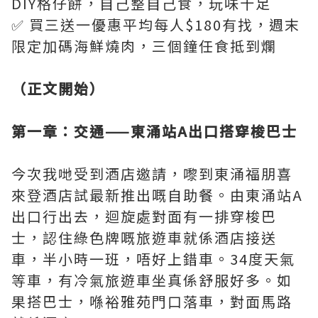
DIY格仔餅，自己整自己食，玩味十足
✅ 買三送一優惠平均每人$180有找，週末
限定加碼海鮮燒肉，三個鐘任食抵到爛
（正文開始）
第一章：交通——東涌站A出口搭穿梭巴士
今次我哋受到酒店邀請，嚟到東涌福朋喜
來登酒店試最新推出嘅自助餐。由東涌站A
出口行出去，迴旋處對面有一排穿梭巴
士，認住綠色牌嘅旅遊車就係酒店接送
車，半小時一班，唔好上錯車。34度天氣
等車，有冷氣旅遊車坐真係舒服好多。如
果搭巴士，喺裕雅苑門口落車，對面馬路