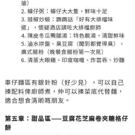
搶）
蠔仔粥：蠔仔大大隻，鮮味十足
豉椒炒蜆：鸚鵡話「好有大排檔味
道」，懷疑酒店請咗大排檔廚師
陳皮冬瓜鴨腿湯：特色靚湯，清甜鮮味
滷水拼盤、臭豆腐（聞到都覺得臭）、
廣式腸粉（晚餐食腸粉第一次見）
清蒸大眼雞、印度咖喱、炸雲吞、炒麵
車仔麵區有銀針粉（好少見），可以自己
揀配料俾廚師煮，仲可以揀菜底代替麵，
適合想食清啲嘅朋友。
第五章：甜品區——豆腐花芝麻卷夾糖格仔
餅