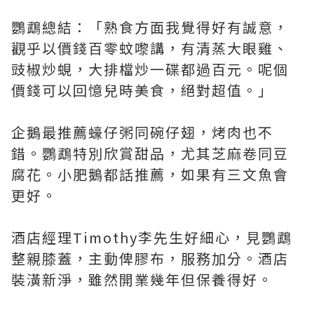
鸚鵡總結：「熟食方面我覺得好有誠意，
觀乎以價錢百零蚊嚟講，有清蒸大眼雞、
豉椒炒蜆，大排檔炒一碟都過百元。呢個
價錢可以回憶兒時美食，絕對超值。」
企鵝最推薦蠔仔粥同碗仔翅，烤肉也不
錯。鸚鵡特別欣賞甜品，尤其芝麻卷同豆
腐花。小肥鵝都話推薦，如果有三文魚會
更好。
酒店經理Timothy李先生好細心，見鸚鵡
整親膝蓋，主動俾膠布，服務加分。酒店
裝潢新淨，雖然開業幾年但保養得好。