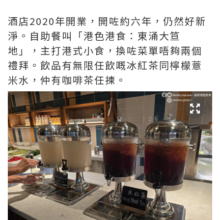
酒店2020年開業，開咗約六年，仍然好新
淨。自助餐叫「港色港食：東涌大笪
地」，主打港式小食，換咗菜單唔夠兩個
禮拜。飲品有無限任飲嘅冰紅茶同檸檬薏
米水，仲有咖啡茶任揀。