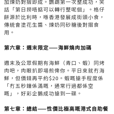
加煉奶對摺即成。鸚鵡第一次整成功，笑
話「第日撈唔掂可以轉行整呢個」。格仔
餅源於比利時，喺香港發展成街頭小食，
傳統會塗花生醬、煉奶同砂糖後對摺食
用。
第六章：週末限定——海鮮燒肉加碼
週末及公眾假期有海鮮（青口、蝦）同烤
肉吧，肉眼扒即場煎俾你。平日來就冇海
鮮，但價錢再平約$20。蝦嘅搶手程度係
「冇五秒鐘係滿嘅，通常行過都係空
嘅」，好彩企鵝成功搶到一碟。
第七章：總結——性價比極高嘅港式自助餐