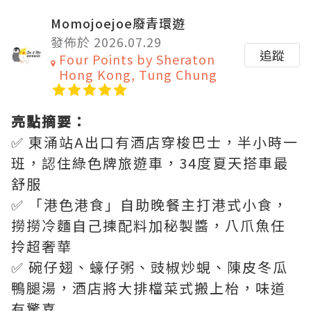
Momojoejoe廢青環遊
發佈於 2026.07.29
追蹤
Four Points by Sheraton
Hong Kong, Tung Chung
亮點摘要：
✅ 東涌站A出口有酒店穿梭巴士，半小時一
班，認住綠色牌旅遊車，34度夏天搭車最
舒服
✅ 「港色港食」自助晚餐主打港式小食，
撈撈冷麵自己揀配料加秘製醬，八爪魚任
拎超奢華
✅ 碗仔翅、蠔仔粥、豉椒炒蜆、陳皮冬瓜
鴨腿湯，酒店將大排檔菜式搬上枱，味道
有驚喜