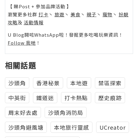
【 睇Post + 參加品牌活動 】
瀏覽更多社群
打卡
丶
旅遊
丶
美食
丶
親子
丶
寵物
丶
扮靚
攻略
及
活動情報
U Blog開咗WhatsApp啦！發掘更多吃喝玩樂資訊！
Follow 我哋
！
相關話題
沙頭角
香港秘景
本地遊
禁區探索
中英街
鐵道迷
打卡熱點
歷史痕跡
周末好去處
沙頭角消防局
沙頭角避風塘
本地旅行靈感
UCreator