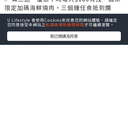
限定加碼海鮮燒肉，三個鐘任食抵到爛
U Lifestyle 會使用Cookies來改善您的網站體驗，請確定
（正文開始）
您同意接受本網站之
私隱政策和使用條款
才可繼續瀏覽。
我已閱讀及同意
第一章：交通——東涌站A出口搭穿梭巴士
今次我哋受到酒店邀請，嚟到東涌福朋喜
來登酒店試最新推出嘅自助餐。由東涌站A
出口行出去，迴旋處對面有一排穿梭巴
士，認住綠色牌嘅旅遊車就係酒店接送
車，半小時一班，唔好上錯車。34度天氣
等車，有冷氣旅遊車坐真係舒服好多。如
果搭巴士，喺裕雅苑門口落車，對面馬路
就係酒店。