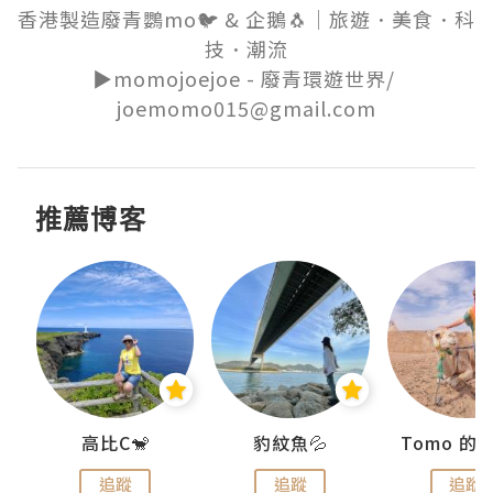
香港製造廢青鸚mo🐦 & 企鵝🐧｜旅遊．美食．科
技．潮流

▶️momojoejoe - 廢青環遊世界/ 
joemomo015@gmail.com
推薦博客
)
高比C🐒
豹紋魚💦
追蹤
追蹤
追蹤