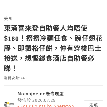
美食
東涌喜來登自助餐人均唔使
$180！撈撈冷麵任食、碗仔翅花
膠、即製格仔餅，仲有穿梭巴士
接送，想慳錢食酒店自助餐必
睇！
瀏覽次數:243
Momojoejoe廢青環遊
發佈於 2026.07.29
追蹤
Four Points by Sheraton