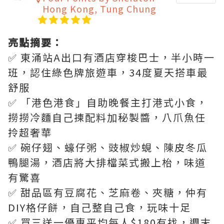
Hong Kong, Tung Chung
亮點摘要：
✅ 東涌站A出口有酒店穿梭巴士，半小時一
班，認住綠色牌旅遊車，34度夏天搭車最
舒服
✅ 「港色港食」自助晚餐主打港式小食，
撈撈冷麵自己揀配料加秘製醬，八爪魚任
拎超奢華
✅ 碗仔翅、蠔仔粥、豉椒炒蜆、陳皮冬瓜
鴨腿湯，酒店將大排檔菜式搬上枱，味道
有驚喜
✅ 甜品區有豆腐花、芝麻卷、夾糖，仲有
DIY格仔餅，自己整自己食，玩味十足
✅ 買三送一優惠平均每人$180有找，週末