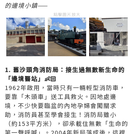
的邊境小鎮
——
點擊圖片放大
1. 舊沙頭角消防局：接生過無數新生命的
「邊境醫站」👶🏻
1962年啟用，當時只有一輛輕型消防車，
要靠「木頭車」送工具救火。因地處邊
境，不少快要臨盆的內地孕婦會闖關求
助，消防員甚至學會接生！消防局雖小
（約153平方米），卻承載住無數「生命的
第一聲呼喊」。2004年新局落成後，這裡